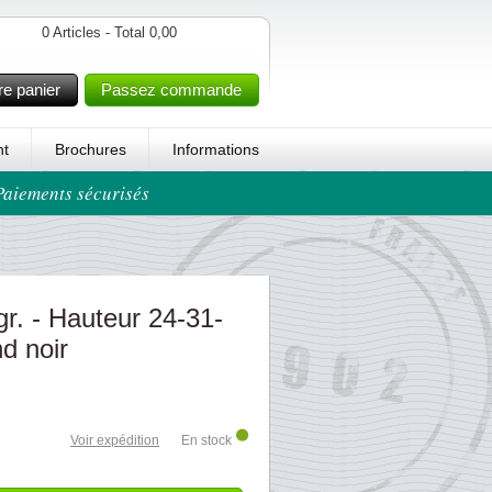
0 Articles - Total 0,00
re panier
Passez commande
t
Brochures
Informations
 Paiements sécurisés
r. - Hauteur 24-31-
d noir
Voir expédition
En stock