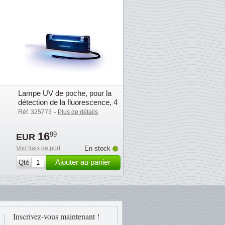
Lampe UV de poche, pour la
détection de la fluorescence, 4
Watt
-
Réf. 325773
Plus de détails
16
99
EUR
Voir frais de port
En stock
Ajouter au panier
Qté
Inscrivez-vous maintenant !