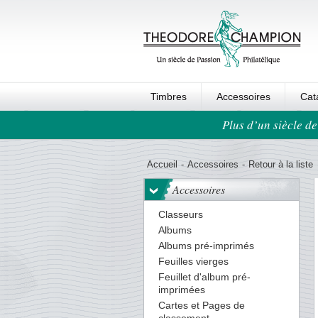
Timbres
Accessoires
Cat
Plus d’un siècle de
Ordre au panier
Accueil
-
Accessoires
-
Retour à la liste
Accessoires
Classeurs
Albums
Albums pré-imprimés
Feuilles vierges
Feuillet d'album pré-
imprimées
Cartes et Pages de