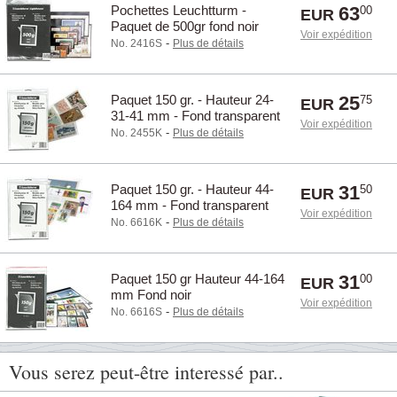
Pochettes Leuchtturm -
63
00
EUR
Paquet de 500gr fond noir
Voir expédition
Hauteur 24-164 mm.
-
No. 2416S
Plus de détails
Paquet 150 gr. - Hauteur 24-
25
75
EUR
31-41 mm - Fond transparent
Voir expédition
-
No. 2455K
Plus de détails
Paquet 150 gr. - Hauteur 44-
31
50
EUR
164 mm - Fond transparent
Voir expédition
-
No. 6616K
Plus de détails
Paquet 150 gr Hauteur 44-164
31
00
EUR
mm Fond noir
Voir expédition
-
No. 6616S
Plus de détails
Vous serez peut-être interessé par..