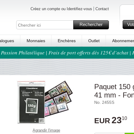
Créez un compte ou Identifiez-vous
Contact
Rechercher
Vot
alogues
Monnaies
Enchères
Outlet
Abonnemen
 Passion Philatélique | Frais de port offerts dès 125€ d’achat |
Paquet 150 g
41 mm - Fon
No. 2455S
23
10
EUR
Agrandir l'image