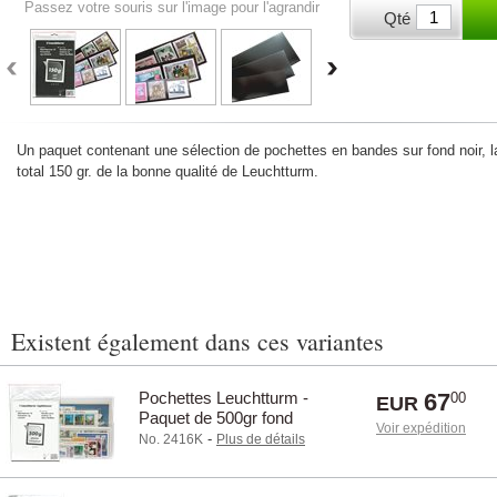
Passez votre souris sur l'image pour l'agrandir
Qté
Un paquet contenant une sélection de pochettes en bandes sur fond noir, l
total 150 gr. de la bonne qualité de Leuchtturm.
Existent également dans ces variantes
Pochettes Leuchtturm -
67
00
EUR
Paquet de 500gr fond
Voir expédition
transparent Hauteur 24-164
-
No. 2416K
Plus de détails
mm.