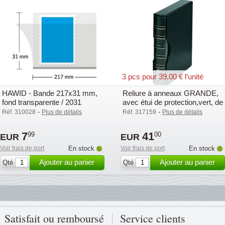
3 pcs pour 39,00 € l’unité
HAWID - Bande 217x31 mm,
Reliure à anneaux GRANDE,
fond transparente / 2031
avec étui de protection,vert, de
Leuchtturm
-
-
Réf. 310028
Plus de détails
Réf. 317159
Plus de détails
7
41
99
00
EUR
EUR
Voir frais de port
En stock
Voir frais de port
En stock
Ajouter au panier
Ajouter au panier
Qté
Qté
Satisfait ou remboursé
Service clients