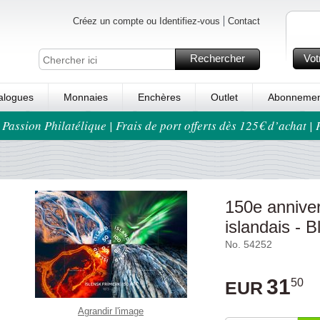
Créez un compte ou Identifiez-vous
Contact
Rechercher
Vot
alogues
Monnaies
Enchères
Outlet
Abonnemen
 Passion Philatélique | Frais de port offerts dès 125€ d’achat |
150e anniver
islandais - B
No. 54252
31
50
EUR
Agrandir l'image