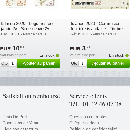
Islande 2020 - Légumes de
Islande 2020 - Commision
jardin 2v - Série neuve 2v
foncière islandaise - Timbre
neuf
-
-
Réf. IS1011
Plus de détails
Réf. IS1015
Plus de détails
10
3
10
60
EUR
EUR
Voir frais de port
En stock
Voir frais de port
En stock
Ajouter au panier
Ajouter au panier
Qté
Qté
Satisfait ou remboursé
Service clients
Tél.: 01 42 46 07 38
Frais De Port
Questions courantes
Conditions de Vente
Chèque-cadeau
Livraison et retours
Politique de confidentialité