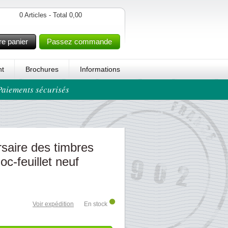
0 Articles - Total 0,00
re panier
Passez commande
t
Brochures
Informations
 Paiements sécurisés
saire des timbres
loc-feuillet neuf
Voir expédition
En stock