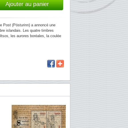
Ajouter au panier
nde Post (Pósturinn) a annoncé une
bre islandais. Les quatre timbres
tsos, les aurores boréales, la coulée