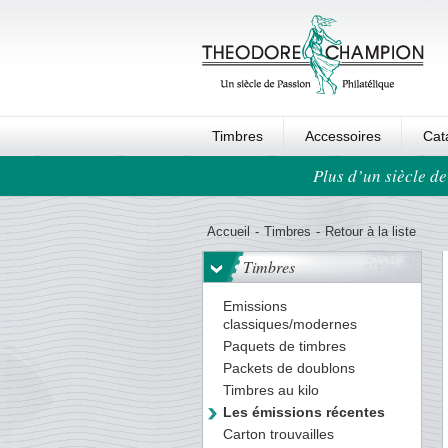
Timbres
Accessoires
Cat
Plus d’un siècle de
Ordre au panier
Accueil
-
Timbres
-
Retour à la liste
Timbres
Emissions
classiques/modernes
Paquets de timbres
Packets de doublons
Timbres au kilo
Les émissions récentes
Carton trouvailles