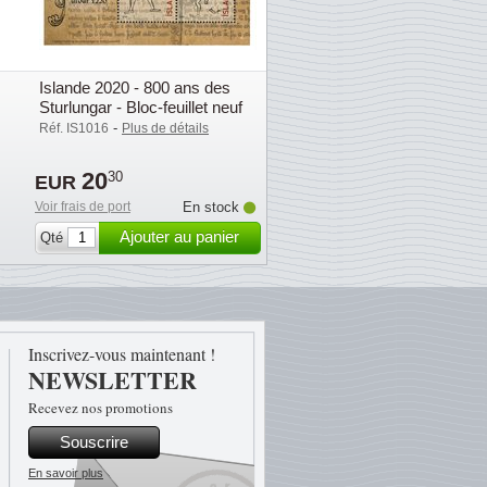
Islande 2020 - 800 ans des
Sturlungar - Bloc-feuillet neuf
-
Réf. IS1016
Plus de détails
20
30
EUR
Voir frais de port
En stock
Ajouter au panier
Qté
Inscrivez-vous maintenant !
NEWSLETTER
Recevez nos promotions
Souscrire
En savoir plus