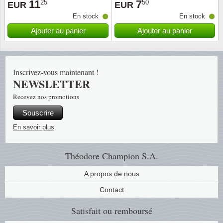
11
7
25
50
EUR
EUR
En stock
En stock
Religio
Thémat
Canad
Ajouter au panier
Ajouter au panier
Royaut
Thémat
Chine
Love
Thémat
Chypre
Inscrivez-vous maintenant !
NEWSLETTER
Scouts
Thémat
Colonie
Recevez nos promotions
Souscrire
Sports/
Timbres
Coloni
En savoir plus
Timbre
Timbre
Colonie
Théodore Champion S.A.
Transpo
Danem
A propos de nous
Person
Empire
Contact
Satisfait ou remboursé
Année 
Espag