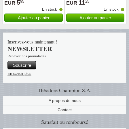
5
11
95
25
EUR
EUR
En stock
En stock
Religio
Thémat
Canad
Ajouter au panier
Ajouter au panier
Royaut
Thémat
Chine
Love
Thémat
Chypre
Inscrivez-vous maintenant !
NEWSLETTER
Scouts
Thémat
Colonie
Recevez nos promotions
Souscrire
Sports/
Timbres
Coloni
En savoir plus
Timbre
Timbre
Colonie
Théodore Champion S.A.
Transpo
Danem
A propos de nous
Person
Empire
Contact
Satisfait ou remboursé
Année 
Espag