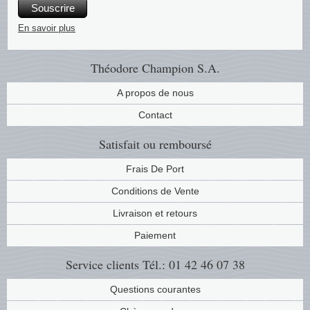
Souscrire
Musiqu
Etats-U
En savoir plus
Europe 
Théodore Champion S.A.
Finlan
A propos de nous
Contact
Fleurs 
Satisfait ou remboursé
Gibralt
Frais De Port
Grèce
Conditions de Vente
Livraison et retours
Grande
Paiement
Groenl
Service clients
Tél.: 01 42 46 07 38
Hongri
Questions courantes