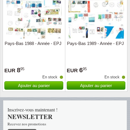
Religio
Thémat
Canad
Royaut
Thémat
Chine
Love
Thémat
Chypre
Pays-Bas 1988 - Année - EPJ
Pays-Bas 1989 - Année - EPJ
Scouts
Thémat
Colonie
Sports/
Timbres
Coloni
8
6
95
95
EUR
EUR
En stock
En stock
Timbre
Timbre
Colonie
Ajouter au panier
Ajouter au panier
Transpo
Danem
Inscrivez-vous maintenant !
Person
Empire
NEWSLETTER
Année 
Espag
Recevez nos promotions