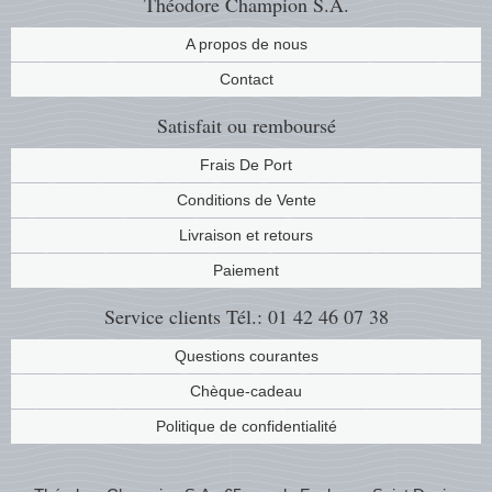
Théodore Champion S.A.
Musiqu
Etats-U
A propos de nous
Contact
Europe 
Satisfait ou remboursé
Finlan
Frais De Port
Fleurs 
Conditions de Vente
Livraison et retours
Gibralt
Paiement
Grèce
Service clients
Tél.: 01 42 46 07 38
Grande
Questions courantes
Chèque-cadeau
Groenl
Politique de confidentialité
Hongri