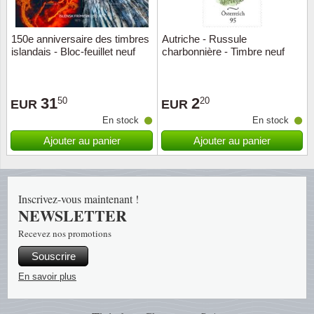
Religio
Thémat
Canad
150e anniversaire des timbres
Autriche - Russule
islandais - Bloc-feuillet neuf
charbonnière - Timbre neuf
Royaut
Thémat
Chine
Love
Thémat
Chypre
31
2
50
20
EUR
EUR
En stock
En stock
Scouts
Thémat
Colonie
Ajouter au panier
Ajouter au panier
Sports/
Timbres
Coloni
Timbre
Timbre
Colonie
Inscrivez-vous maintenant !
NEWSLETTER
Transpo
Danem
Recevez nos promotions
Souscrire
Person
Empire
En savoir plus
Année 
Espag