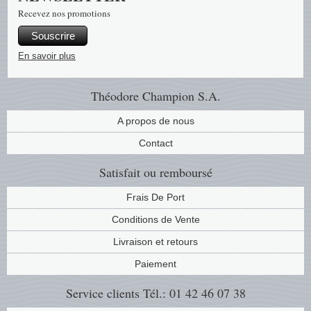
Recevez nos promotions
Musiqu
Etats-U
Souscrire
Europe 
En savoir plus
Finlan
Théodore Champion S.A.
Fleurs 
A propos de nous
Contact
Gibralt
Satisfait ou remboursé
Grèce
Frais De Port
Grande
Conditions de Vente
Livraison et retours
Groenl
Paiement
Hongri
Service clients
Tél.: 01 42 46 07 38