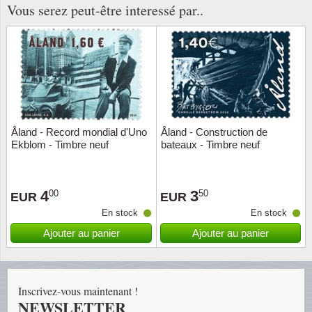
Vous serez peut-être interessé par..
Religio
Thémat
Canad
Royaut
Thémat
Chine
Love
Thémat
Chypre
Scouts
Thémat
Colonie
Åland - Record mondial d'Uno
Åland - Construction de
Ekblom - Timbre neuf
bateaux - Timbre neuf
Sports/
Timbres
Coloni
4
3
00
50
Timbre
Timbre
Colonie
EUR
EUR
En stock
En stock
Transpo
Danem
Ajouter au panier
Ajouter au panier
Person
Empire
Inscrivez-vous maintenant !
Année 
Espag
NEWSLETTER