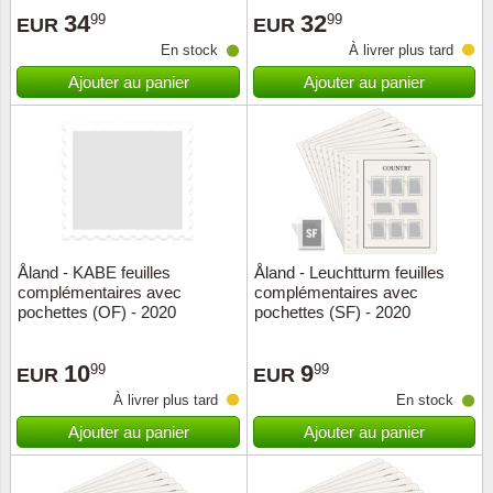
34
32
99
99
EUR
EUR
Suisse
En stock
À livrer plus tard
Tchéco
Ajouter au panier
Ajouter au panier
Transpo
Turqui
Vatican
Åland - KABE feuilles
Åland - Leuchtturm feuilles
Yuugos
complémentaires avec
complémentaires avec
pochettes (OF) - 2020
pochettes (SF) - 2020
10
9
99
99
EUR
EUR
À livrer plus tard
En stock
Ajouter au panier
Ajouter au panier