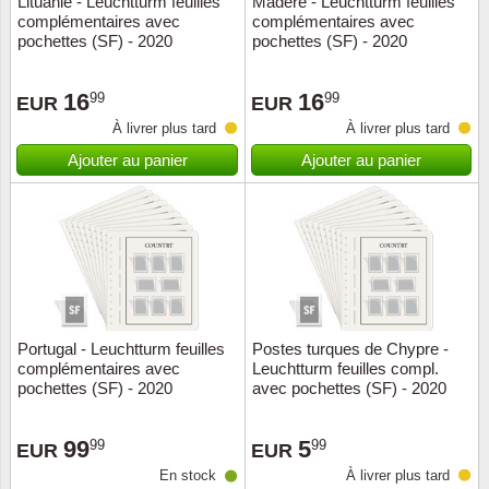
Lituanie - Leuchtturm feuilles
Madère - Leuchtturm feuilles
complémentaires avec
complémentaires avec
Musiqu
Etats-U
pochettes (SF) - 2020
pochettes (SF) - 2020
Europe 
16
16
99
99
EUR
EUR
À livrer plus tard
À livrer plus tard
Finlan
Ajouter au panier
Ajouter au panier
Fleurs 
Gibralt
Grèce
Grande
Portugal - Leuchtturm feuilles
Postes turques de Chypre -
complémentaires avec
Leuchtturm feuilles compl.
pochettes (SF) - 2020
avec pochettes (SF) - 2020
Groenl
99
5
99
99
Hongri
EUR
EUR
En stock
À livrer plus tard