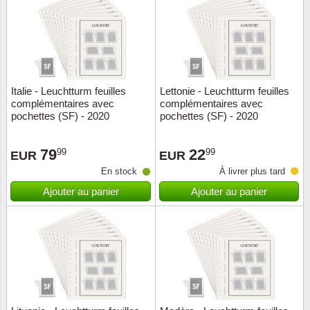
Religio
Thémat
Canad
Royaut
Thémat
Chine
Italie - Leuchtturm feuilles
Lettonie - Leuchtturm feuilles
Love
Thémat
Chypre
complémentaires avec
complémentaires avec
pochettes (SF) - 2020
pochettes (SF) - 2020
Scouts
Thémat
Colonie
79
22
99
99
EUR
EUR
Sports/
Timbres
Coloni
En stock
À livrer plus tard
Ajouter au panier
Ajouter au panier
Timbre
Timbre
Colonie
Transpo
Danem
Person
Empire
Année 
Espag