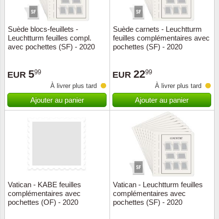
ONU
Suède blocs-feuillets -
Suède carnets - Leuchtturm
Leuchtturm feuilles compl.
feuilles complémentaires avec
Pays B
avec pochettes (SF) - 2020
pochettes (SF) - 2020
Pays-B
5
22
99
99
EUR
EUR
À livrer plus tard
À livrer plus tard
Pologn
Ajouter au panier
Ajouter au panier
Portuga
Rouma
Saint-M
Sport c
Vatican - KABE feuilles
Vatican - Leuchtturm feuilles
complémentaires avec
complémentaires avec
pochettes (OF) - 2020
pochettes (SF) - 2020
Suède