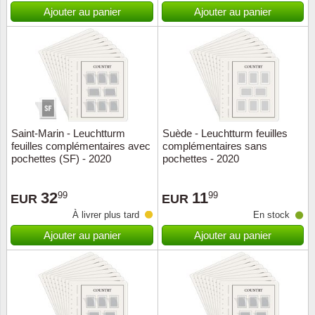
Islande
Ajouter au panier
Ajouter au panier
Iles Fé
Irlande
Italie
Saint-Marin - Leuchtturm
Suède - Leuchtturm feuilles
Japon
feuilles complémentaires avec
complémentaires sans
pochettes (SF) - 2020
pochettes - 2020
Liechte
32
11
99
99
EUR
EUR
Luxem
À livrer plus tard
En stock
Ajouter au panier
Ajouter au panier
Malte
Norvèg
Nouvel