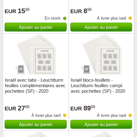
Loupes, lampes et microscopes
Abonnement
Pompie
Pièces
Allema
Lots de timbres
15
8
99
99
EUR
EUR
Pinces
Chèque cadeau
Europa
Thém. 
Allemag
En stock
À livrer plus tard
Années
Ajouter au panier
Ajouter au panier
Matériel numismatique
Newsletter
Films
Thém. 
Allema
Présentation souvenir
Pour le nouveau collectionneur
Politique de confidentialité
Fleurs/
Thémat
Amériq
Collections annuelles / livres
Fournitures de bureau
Géolog
Thémat
Animau
Vignettes de Noël et feuilles
Divers accessoires
Guerre
Thémat
Asie et
Israël avec tabs - Leuchtturm
Israël blocs-feuillets -
feuilles complémentaires avec
Leuchtturm feuilles compl.
Jeux de cartes à collectionner
Localit
Thémat
Austral
pochettes (SF) - 2020
avec pochettes (SF) - 2020
Médeci
Thémat
Autrich
27
89
99
99
EUR
EUR
À livrer plus tard
À livrer plus tard
Monnai
Thémat
Belgiq
Ajouter au panier
Ajouter au panier
Organi
Thémat
Bulgari