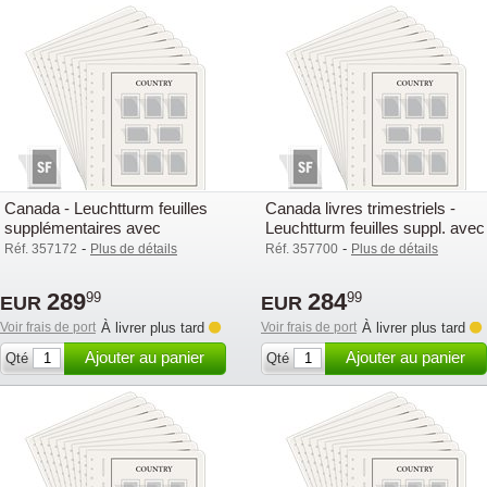
Canada - Leuchtturm feuilles
Canada livres trimestriels -
supplémentaires avec
Leuchtturm feuilles suppl. avec
pochettes (SF) - 2015-2019
pochettes (SF) - 2015-2019
-
-
Réf. 357172
Plus de détails
Réf. 357700
Plus de détails
289
284
99
99
EUR
EUR
Voir frais de port
À livrer plus tard
Voir frais de port
À livrer plus tard
Ajouter au panier
Ajouter au panier
Qté
Qté