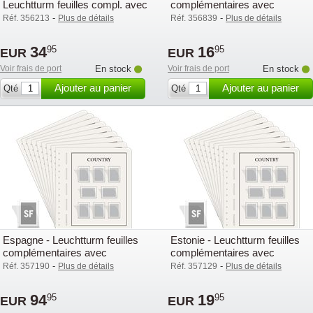
Leuchtturm feuilles compl. avec
complémentaires avec
pochettes (SF) - 2016
pochettes (OF) - 2016
-
-
Réf. 356213
Plus de détails
Réf. 356839
Plus de détails
34
16
95
95
EUR
EUR
Voir frais de port
En stock
Voir frais de port
En stock
Ajouter au panier
Ajouter au panier
Qté
Qté
Espagne - Leuchtturm feuilles
Estonie - Leuchtturm feuilles
complémentaires avec
complémentaires avec
pochettes (SF) - 2016
pochettes (SF) - 2016
-
-
Réf. 357190
Plus de détails
Réf. 357129
Plus de détails
94
19
95
95
EUR
EUR