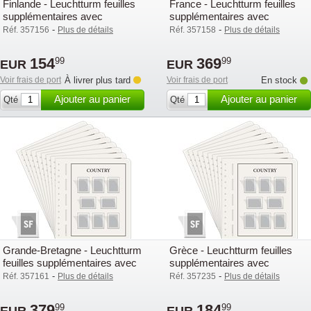
Finlande - Leuchtturm feuilles
France - Leuchtturm feuilles
supplémentaires avec
supplémentaires avec
pochettes (SF) - 2015-2019
pochettes (SF) - 2015-2019
-
-
Réf. 357156
Plus de détails
Réf. 357158
Plus de détails
154
369
99
99
EUR
EUR
Voir frais de port
À livrer plus tard
Voir frais de port
En stock
Ajouter au panier
Ajouter au panier
Qté
Qté
Grande-Bretagne - Leuchtturm
Grèce - Leuchtturm feuilles
feuilles supplémentaires avec
supplémentaires avec
pochettes (SF) - 2015-2019
pochettes (SF) - 2015-2019
-
-
Réf. 357161
Plus de détails
Réf. 357235
Plus de détails
379
184
99
99