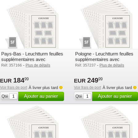
Pays-Bas - Leuchtturm feuilles
Pologne - Leuchtturm feuilles
supplémentaires avec
supplémentaires avec
pochettes (SF) - 2015-2019
pochettes (SF) - 2015-2019
-
-
Réf. 357166
Plus de détails
Réf. 357237
Plus de détails
184
249
99
99
EUR
EUR
Voir frais de port
À livrer plus tard
Voir frais de port
À livrer plus tard
Ajouter au panier
Ajouter au panier
Qté
Qté