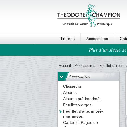
Timbres
Accessoires
Cat
Plus d’un siècle de
Ordre au panier
Accueil
-
Accessoires
-
Feuillet d'album
Accessoires
Classeurs
Albums
Albums pré-imprimés
Feuilles vierges
Feuillet d'album pré-
imprimées
1
2
3
4
5
6
7
8
9
Cartes et Pages de