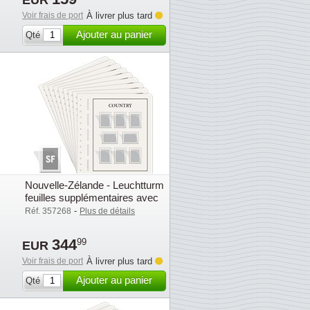
EUR
Voir frais de port
À livrer plus tard
Ajouter au panier
Qté
Nouvelle-Zélande - Leuchtturm
feuilles supplémentaires avec
pochettes (SF) - 2015-2019
-
Réf. 357268
Plus de détails
344
99
EUR
Voir frais de port
À livrer plus tard
Ajouter au panier
Qté