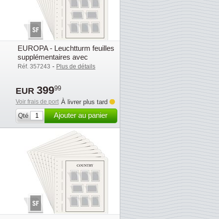
EUROPA - Leuchtturm feuilles
supplémentaires avec
pochettes (SF) - 2015
-
Réf. 357243
Plus de détails
399
99
EUR
Voir frais de port
À livrer plus tard
Ajouter au panier
Qté