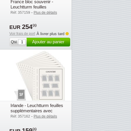
France bloc souvenir -
Leuchtturm feuilles
supplémentaires avec poch.
-
Réf. 357159
Plus de détails
(SF) - 2015-2019
254
99
EUR
Voir frais de port
À livrer plus tard
Ajouter au panier
Qté
Irlande - Leuchtturm feuilles
supplémentaires avec
pochettes (SF) - 2015-2019
-
Réf. 357162
Plus de détails
159
99