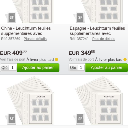
Chine - Leuchtturm feuilles
Espagne - Leuchtturm feuilles
supplémentaires avec
supplémentaires avec
pochettes (SF) - 2015-2019
pochettes (SF) - 2015-2019
-
-
Réf. 357269
Plus de détails
Réf. 357241
Plus de détails
409
349
99
99
EUR
EUR
Voir frais de port
À livrer plus tard
Voir frais de port
À livrer plus tard
Ajouter au panier
Ajouter au panier
Qté
Qté