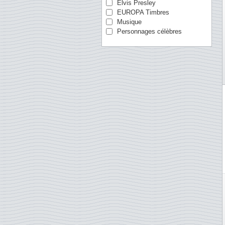
Elvis Presley
Australie
EUROPA Timbres
Autriche
Musique
Canada
Personnages célèbres
Chine
Chypre
Croatie
Danemark
Egypte
Empire Allemand
Espagne
Estonie
Estonie
Etats-Unis
Finlande
Gibraltar
Grèce
Grande-Bretagne
Groenland
Guernesey
Hong Kong
Hongrie
Ile de Man
Iles Féroé