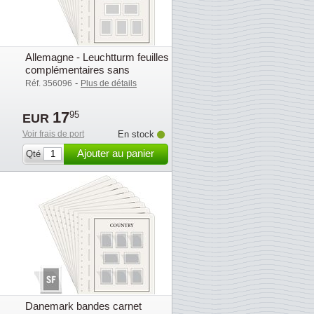
s
Allemagne - Leuchtturm feuilles
complémentaires sans
pochettes - 2016
-
Réf. 356096
Plus de détails
17
95
EUR
Voir frais de port
En stock
Ajouter au panier
Qté
Danemark bandes carnet