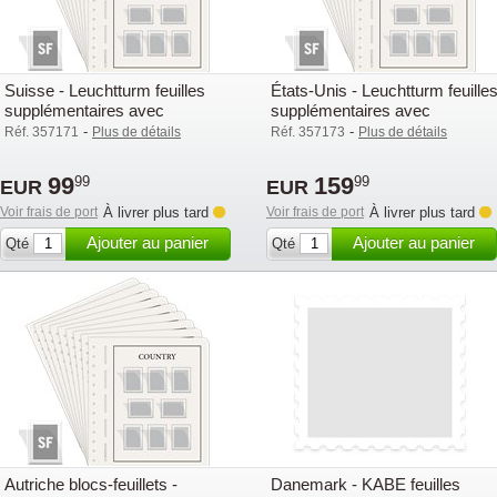
Suisse - Leuchtturm feuilles
États-Unis - Leuchtturm feuille
supplémentaires avec
supplémentaires avec
pochettes (SF) - 2015-2019
pochettes (SF) - 2015-2019
-
-
Réf. 357171
Plus de détails
Réf. 357173
Plus de détails
99
159
99
99
EUR
EUR
Voir frais de port
À livrer plus tard
Voir frais de port
À livrer plus tard
Ajouter au panier
Ajouter au panier
Qté
Qté
Autriche blocs-feuillets -
Danemark - KABE feuilles