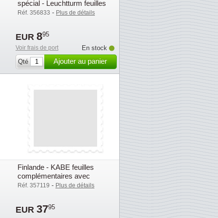
spécial - Leuchtturm feuilles
compl. avec poch. (SF) - 2016
-
Réf. 356833
Plus de détails
8
95
EUR
Voir frais de port
En stock
Ajouter au panier
Qté
Finlande - KABE feuilles
complémentaires avec
pochettes (OF) - 2016
-
Réf. 357119
Plus de détails
37
95
EUR