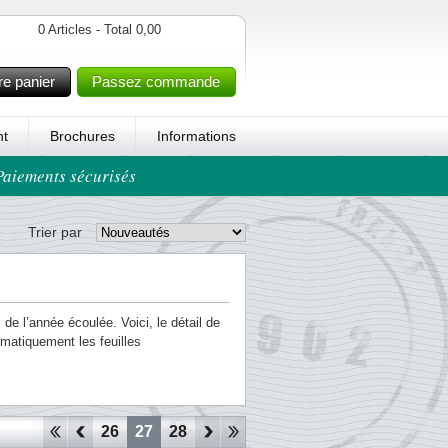
0 Articles - Total 0,00
re panier
Passez commande
t
Brochures
Informations
 Paiements sécurisés
Trier par
 de l’année écoulée. Voici, le détail de
matiquement les feuilles
23
24
25
26
27
28
29
30
31
32
33
34
35