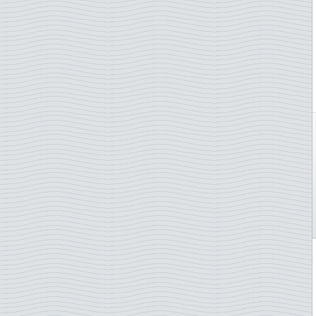
Saint-Marin
Serbie-pale
Singapour
Slovénie
Slovaquie
Suède
Suisse
Surinam
Taïwan
Tchécoslovaquie
Thaïlande
Turquie
TAAF - Terres australes
Ukraine
Vatican
Yuugoslavie
Zimbabwe