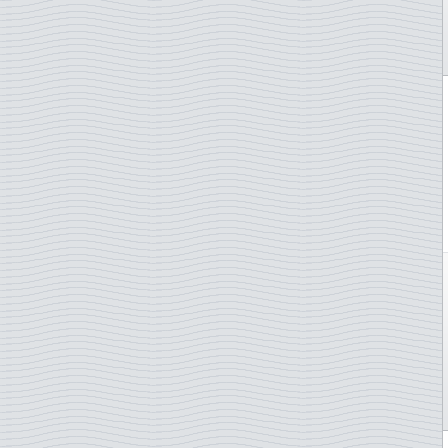
Irlande
Islande
Italie
Japon
Jersey
Lettonie
Liechtenstein
Lituanie
Luxembourg
Madagascar
Malte
Maroc
Namibie
Norvège
Nouvelle-Zélande
ONU - Genève
ONU - New York
ONU - Vienne
Pays-Bas
Pologne
Portugal
Portugal - Acores
Portugal - Madère
Roumanie