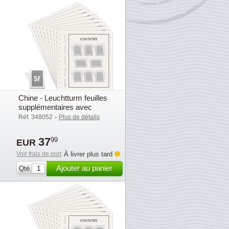
Chine - Leuchtturm feuilles
supplémentaires avec
pochettes (SF) - 1967-1970
-
Réf. 348052
Plus de détails
37
99
EUR
Voir frais de port
À livrer plus tard
Ajouter au panier
Qté