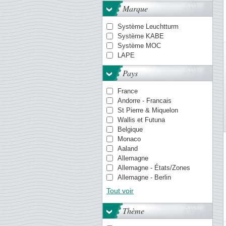
Marque
Système Leuchtturm
Système KABE
Système MOC
LAPE
Pays
France
Andorre - Francais
St Pierre & Miquelon
Wallis et Futuna
Belgique
Monaco
Aaland
Allemagne
Allemagne - États/Zones
Allemagne - Berlin
Allemagne de l'Est (RDA)
Tout voir
Antilles danoises
Antilles néerlandaises
Thème
Aruba
Aurigny