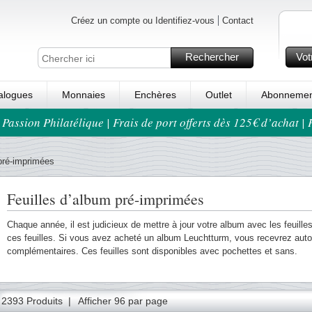
Créez un compte ou Identifiez-vous
Contact
Rechercher
Vot
alogues
Monnaies
Enchères
Outlet
Abonnemen
 Passion Philatélique | Frais de port offerts dès 125€ d’achat |
 pré-imprimées
Feuilles d’album pré-imprimées
Chaque année, il est judicieux de mettre à jour votre album avec les feuilles
ces feuilles. Si vous avez acheté un album Leuchtturm, vous recevrez auto
complémentaires. Ces feuilles sont disponibles avec pochettes et sans.
10
11
12
13
14
15
16
17
18
19
20
21
22
2393 Produits |
Afficher 96 par page