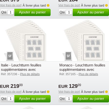
EUR
EUR
Voir frais de port
À livrer plus tard
Voir frais de port
À livrer plus tard
Ajouter au panier
Ajouter au panier
Qté
Qté
Italie - Leuchtturm feuilles
Monaco - Leuchtturm feuilles
supplémentaires avec
supplémentaires avec
pochettes (SF) - 2015-2019
pochettes (SF) - 2015-2019
-
-
Réf. 357236
Plus de détails
Réf. 357165
Plus de détails
219
129
99
99
EUR
EUR
Voir frais de port
À livrer plus tard
Voir frais de port
À livrer plus tard
Ajouter au panier
Ajouter au panier
Qté
Qté