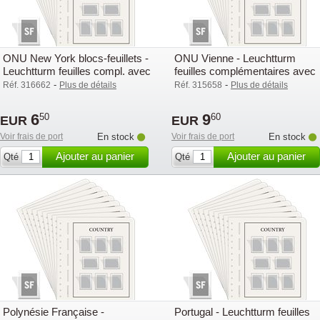
ONU New York blocs-feuillets -
ONU Vienne - Leuchtturm
Leuchtturm feuilles compl. avec
feuilles complémentaires avec
poch. (SF) - 2003
pochettes (SF) - 2003
-
-
Réf. 316662
Plus de détails
Réf. 315658
Plus de détails
6
9
50
60
EUR
EUR
Voir frais de port
En stock
Voir frais de port
En stock
Ajouter au panier
Ajouter au panier
Qté
Qté
Polynésie Française -
Portugal - Leuchtturm feuilles