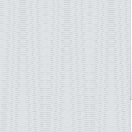
Saint-Marin
Serbie-pale
Singapour
Slovénie
Slovaquie
Suède
Suisse
Surinam
Taïwan
Tchécoslovaquie
Thaïlande
Turquie
TAAF - Terres australes
Ukraine
Vatican
Yuugoslavie
Zimbabwe