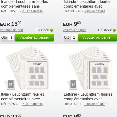
Irlande - Leuchtturm feuilles
Islande - Leuchtturm feuilles
complémentaires sans
complémentaires avec
pochettes - 2003
pochettes (SF) - 2003
-
-
Réf. 328570
Plus de détails
Réf. 331948
Plus de détails
15
9
00
60
EUR
EUR
Voir frais de port
En stock
Voir frais de port
En stock
Ajouter au panier
Ajouter au panier
Qté
Qté
Italie - Leuchtturm feuilles
Lettonie - Leuchtturm feuilles
complémentaires avec
complémentaires avec
pochettes (SF) - 2003
pochettes (SF) - 2003
-
-
Réf. 307532
Plus de détails
Réf. 316201
Plus de détails
22
9
00
60