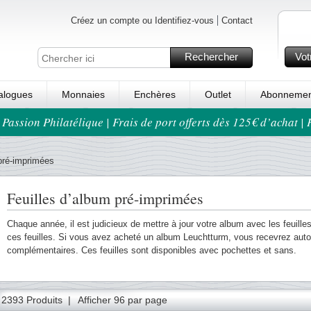
Créez un compte ou Identifiez-vous
Contact
Rechercher
Vot
alogues
Monnaies
Enchères
Outlet
Abonnemen
 Passion Philatélique | Frais de port offerts dès 125€ d’achat |
 pré-imprimées
Feuilles d’album pré-imprimées
Chaque année, il est judicieux de mettre à jour votre album avec les feuilles
ces feuilles. Si vous avez acheté un album Leuchtturm, vous recevrez auto
complémentaires. Ces feuilles sont disponibles avec pochettes et sans.
35
36
37
38
39
40
41
42
43
44
45
46
47
2393 Produits |
Afficher 96 par page