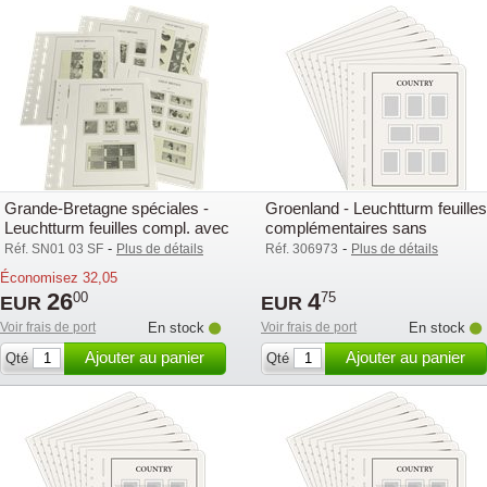
Grande-Bretagne spéciales -
Groenland - Leuchtturm feuilles
Leuchtturm feuilles compl. avec
complémentaires sans
pochettes (SF) - 2003
pochettes - 2003
-
-
Réf. SN01 03 SF
Plus de détails
Réf. 306973
Plus de détails
Économisez
32,05
26
4
00
75
EUR
EUR
Voir frais de port
En stock
Voir frais de port
En stock
Ajouter au panier
Ajouter au panier
Qté
Qté