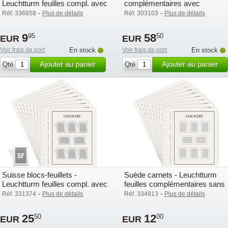
Leuchtturm feuilles compl. avec
complémentaires avec
pochettes (SF) - 2003
pochettes (SF) - 2003
-
-
Réf. 336858
Plus de détails
Réf. 303103
Plus de détails
9
58
95
50
EUR
EUR
Voir frais de port
En stock
Voir frais de port
En stock
Ajouter au panier
Ajouter au panier
Qté
Qté
Suisse blocs-feuillets -
Suède carnets - Leuchtturm
Leuchtturm feuilles compl. avec
feuilles complémentaires sans
pochettes (SF) - 2003
pochettes - 2003
-
-
Réf. 331374
Plus de détails
Réf. 334913
Plus de détails
25
12
50
00
EUR
EUR