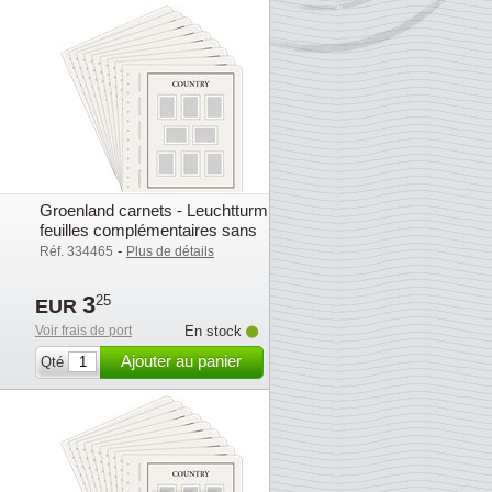
Groenland carnets - Leuchtturm
feuilles complémentaires sans
pochettes - 2003
-
Réf. 334465
Plus de détails
3
25
EUR
Voir frais de port
En stock
Ajouter au panier
Qté