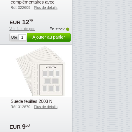
complémentaires avec
pochettes (SF) - 2003
-
Réf. 322609
Plus de détails
12
75
EUR
Voir frais de port
En stock
Ajouter au panier
Qté
Suède feuilles 2003 N
-
Réf. 312870
Plus de détails
9
50
EUR