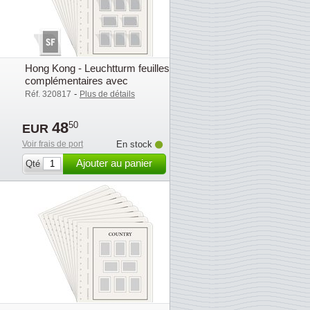
Hong Kong - Leuchtturm feuilles
complémentaires avec
pochettes (SF) - 2003
-
Réf. 320817
Plus de détails
48
50
EUR
Voir frais de port
En stock
Ajouter au panier
Qté