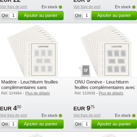
EUR
EUR
Voir frais de port
En stock
Voir frais de port
En stock
Ajouter au panier
Ajouter au panier
Qté
Qté
Madère - Leuchtturm feuilles
ONU Genève - Leuchtturm
complémentaires sans
feuilles complémentaires avec
pochettes - 2003
pochettes (SF) - 2003
-
-
Réf. 324984
Plus de détails
Réf. 310938
Plus de détails
4
9
00
75
EUR
EUR
Voir frais de port
En stock
Voir frais de port
En stock
Ajouter au panier
Ajouter au panier
Qté
Qté