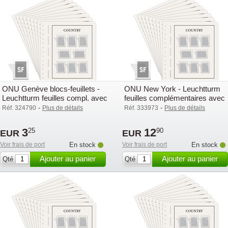
ONU Genève blocs-feuillets -
ONU New York - Leuchtturm
Leuchtturm feuilles compl. avec
feuilles complémentaires avec
pochettes (SF) - 2003
pochettes (SF) - 2003
-
-
Réf. 324790
Plus de détails
Réf. 333973
Plus de détails
3
12
25
90
EUR
EUR
Voir frais de port
En stock
Voir frais de port
En stock
Ajouter au panier
Ajouter au panier
Qté
Qté