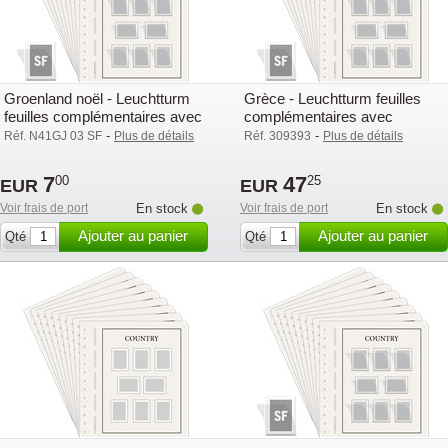
Groenland noël - Leuchtturm
Grèce - Leuchtturm feuilles
feuilles complémentaires avec
complémentaires avec
pochettes (SF) - 2003
pochettes (SF) - 2003
-
-
Réf. N41GJ 03 SF
Plus de détails
Réf. 309393
Plus de détails
7
47
00
25
EUR
EUR
Voir frais de port
En stock
Voir frais de port
En stock
Ajouter au panier
Ajouter au panier
Qté
Qté