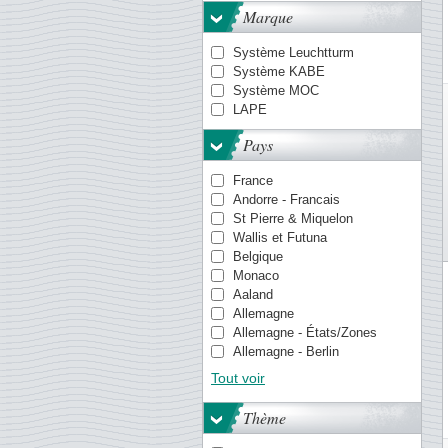
Marque
Système Leuchtturm
Système KABE
Système MOC
LAPE
Pays
France
Andorre - Francais
St Pierre & Miquelon
Wallis et Futuna
Belgique
Monaco
Aaland
Allemagne
Allemagne - États/Zones
Allemagne - Berlin
Allemagne de l'Est (RDA)
Tout voir
Antilles danoises
Antilles néerlandaises
Thème
Aruba
Aurigny