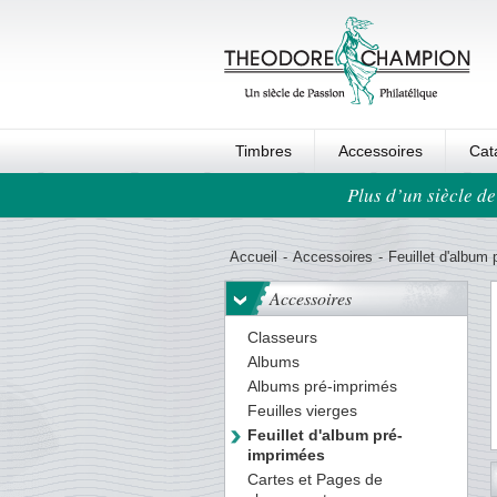
Timbres
Accessoires
Cat
Plus d’un siècle de
Ordre au panier
Accueil
-
Accessoires
-
Feuillet d'album
Accessoires
Classeurs
Albums
Albums pré-imprimés
Feuilles vierges
Feuillet d'album pré-
imprimées
22
23
24
25
26
27
28
29
30
31
32
33
34
Cartes et Pages de