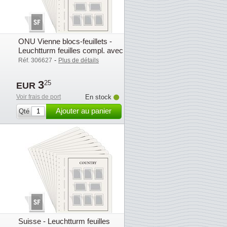
ONU Vienne blocs-feuillets -
Leuchtturm feuilles compl. avec
pochettes (SF) - 2003
-
Réf. 306627
Plus de détails
3
25
EUR
Voir frais de port
En stock
Ajouter au panier
Qté
Suisse - Leuchtturm feuilles