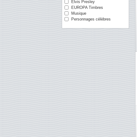
Elvis Presley
Australie
EUROPA Timbres
Autriche
Musique
Canada
Personnages célèbres
Chine
Chypre
Croatie
Danemark
Egypte
Empire Allemand
Espagne
Estonie
Estonie
Etats-Unis
Finlande
Gibraltar
Grèce
Grande-Bretagne
Groenland
Guernesey
Hong Kong
Hongrie
Ile de Man
Iles Féroé