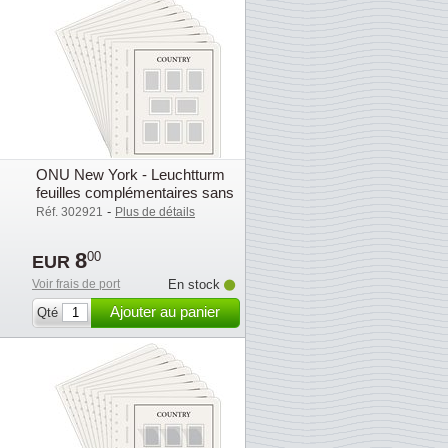
ONU New York - Leuchtturm
feuilles complémentaires sans
pochettes - 2003
-
Réf. 302921
Plus de détails
8
00
EUR
Voir frais de port
En stock
Ajouter au panier
Qté