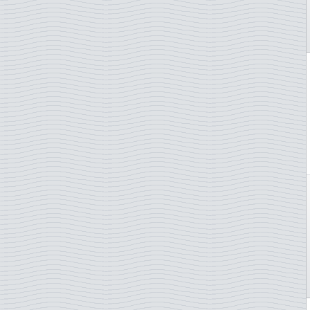
Irlande
Islande
Italie
Japon
Jersey
Lettonie
Liechtenstein
Lituanie
Luxembourg
Madagascar
Malte
Maroc
Namibie
Norvège
Nouvelle-Zélande
ONU - Genève
ONU - New York
ONU - Vienne
Pays-Bas
Pologne
Portugal
Portugal - Acores
Portugal - Madère
Roumanie