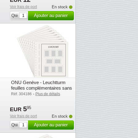
EUR
Voir frais de port
En stock
Ajouter au panier
Qté
ONU Genève - Leuchtturm
feuilles complémentaires sans
pochettes - 2003
-
Réf. 304186
Plus de détails
5
95
EUR
Voir frais de port
En stock
Ajouter au panier
Qté