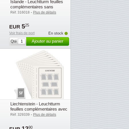
Islande - Leuchtturm feuilles
complémentaires sans
pochettes - 2003
-
Réf. 316018
Plus de détails
5
25
EUR
Voir frais de port
En stock
Ajouter au panier
Qté
Liechtenstein - Leuchtturm
feuilles complémentaires avec
pochettes (SF) - 2003
-
Réf. 329339
Plus de détails
12
90