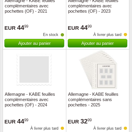
Allemagne - KABE feuilles
Allemagne - KABE feuilles
complémentaires avec
complémentaires avec
Musiqu
Etats-U
pochettes (OF) - 2021
pochettes (OF) - 2023
Europe 
44
44
99
99
EUR
EUR
En stock
À livrer plus tard
Finlan
Ajouter au panier
Ajouter au panier
Fleurs 
Gibralt
Grèce
Grande
Allemagne - KABE feuilles
Allemagne - KABE feuilles
complémentaires avec
complémentaires sans
pochettes (OF) - 2024
pochettes - 2025
Groenl
44
32
99
99
Hongri
EUR
EUR
À livrer plus tard
À livrer plus tard