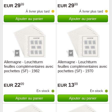
29
29
99
99
EUR
EUR
Suisse
À livrer plus tard
À livrer plus tard
Tchéco
Ajouter au panier
Ajouter au panier
Transpo
Turqui
Vatican
Allemagne - Leuchtturm
Allemagne - Leuchtturm
Yuugos
feuilles complémentaires avec
feuilles complémentaires avec
pochettes (SF) - 1982
pochettes (SF) - 1970
22
13
99
99
EUR
EUR
En stock
En stock
Ajouter au panier
Ajouter au panier