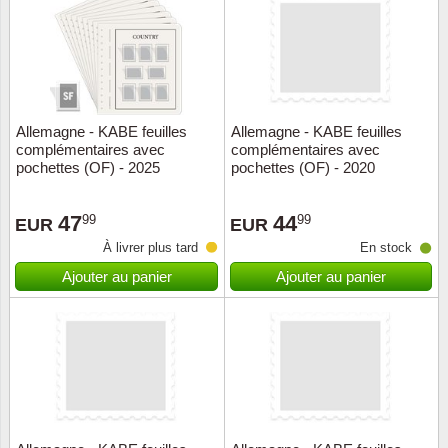
Religio
Thémat
Canad
Royaut
Thémat
Chine
Allemagne - KABE feuilles
Allemagne - KABE feuilles
Love
Thémat
Chypre
complémentaires avec
complémentaires avec
pochettes (OF) - 2025
pochettes (OF) - 2020
Scouts
Thémat
Colonie
47
44
99
99
EUR
EUR
Sports/
Timbres
Coloni
À livrer plus tard
En stock
Ajouter au panier
Ajouter au panier
Timbre
Timbre
Colonie
Transpo
Danem
Person
Empire
Année 
Espag