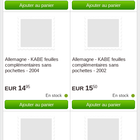
Islande
Ajouter au panier
Ajouter au panier
Iles Fé
Irlande
Italie
Allemagne - KABE feuilles
Allemagne - KABE feuilles
Japon
complémentaires sans
complémentaires sans
pochettes - 2004
pochettes - 2002
Liechte
14
15
95
50
EUR
EUR
Luxem
En stock
En stock
Ajouter au panier
Ajouter au panier
Malte
Norvèg
Nouvel