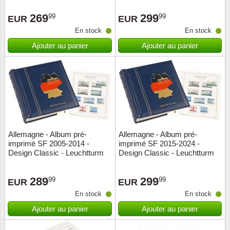
Loupes, lampes et microscopes
Abonnement
Pompie
Pièces
Allema
Lots de timbres
269
299
99
99
EUR
EUR
Pinces
Chèque cadeau
Europa
Thém. 
Allemag
En stock
En stock
Années
Ajouter au panier
Ajouter au panier
Matériel numismatique
Newsletter
Films
Thém. 
Allema
Présentation souvenir
Pour le nouveau collectionneur
Politique de confidentialité
Fleurs/
Thémat
Amériq
Collections annuelles / livres
Fournitures de bureau
Géolog
Thémat
Animau
Vignettes de Noël et feuilles
Divers accessoires
Guerre
Thémat
Asie et
Allemagne - Album pré-
Allemagne - Album pré-
imprimé SF 2005-2014 -
imprimé SF 2015-2024 -
Jeux de cartes à collectionner
Localit
Thémat
Austral
Design Classic - Leuchtturm
Design Classic - Leuchtturm
Médeci
Thémat
Autrich
289
299
99
99
EUR
EUR
En stock
En stock
Monnai
Thémat
Belgiq
Ajouter au panier
Ajouter au panier
Organi
Thémat
Bulgari