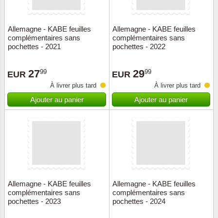
ONU
Allemagne - KABE feuilles
Allemagne - KABE feuilles
complémentaires sans
complémentaires sans
Pays B
pochettes - 2021
pochettes - 2022
Pays-B
27
29
99
99
EUR
EUR
À livrer plus tard
À livrer plus tard
Pologn
Ajouter au panier
Ajouter au panier
Portuga
Rouma
Saint-M
Sport c
Allemagne - KABE feuilles
Allemagne - KABE feuilles
complémentaires sans
complémentaires sans
pochettes - 2023
pochettes - 2024
Suède