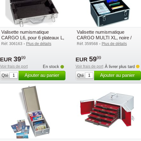
Valisette numismatique
Valisette numismatique
CARGO L6, pour 6 plateaux L,
CARGO MULTI XL, noire /
vide
argentée - .
-
-
Réf. 306163
Plus de détails
Réf. 359568
Plus de détails
39
59
99
99
EUR
EUR
Voir frais de port
En stock
Voir frais de port
À livrer plus tard
Ajouter au panier
Ajouter au panier
Qté
Qté