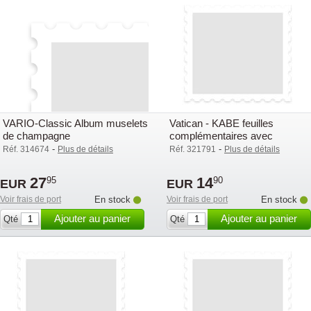
VARIO-Classic Album muselets
Vatican - KABE feuilles
de champagne
complémentaires avec
pochettes (OF) - 2008
-
-
Réf. 314674
Plus de détails
Réf. 321791
Plus de détails
27
14
95
90
EUR
EUR
Voir frais de port
En stock
Voir frais de port
En stock
Ajouter au panier
Ajouter au panier
Qté
Qté