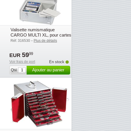
Valisette numismatique
CARGO MULTI XL, pour cartes
postalesou séries de piè - .
-
Réf. 316530
Plus de détails
59
99
EUR
Voir frais de port
En stock
Ajouter au panier
Qté