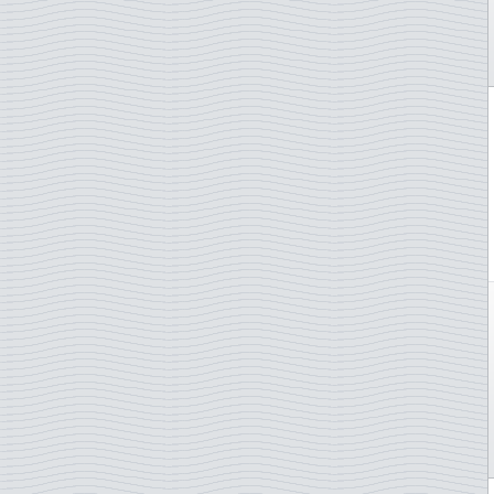
ONU - New York
ONU - Vienne
Pays-Bas
Pologne
Portugal
Portugal - Acores
Portugal - Madère
Roumanie
Saint-Marin
Serbie-pale
Singapour
Slovénie
Slovaquie
Suède
Suisse
Surinam
Taïwan
Tchécoslovaquie
Thaïlande
Turquie
TAAF - Terres australes
Ukraine
Vatican