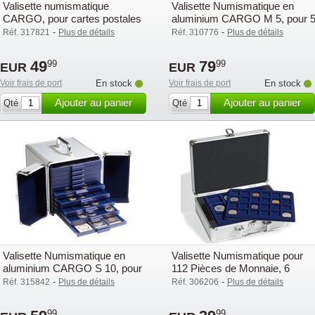
Valisette numismatique
Valisette Numismatique en
CARGO, pour cartes postales
aluminium CARGO M 5, pour 
ou séries de pièces
Médaillliers
-
-
Réf. 317821
Plus de détails
Réf. 310776
Plus de détails
49
79
99
99
EUR
EUR
Voir frais de port
En stock
Voir frais de port
En stock
Ajouter au panier
Ajouter au panier
Qté
Qté
Valisette Numismatique en
Valisette Numismatique pour
aluminium CARGO S 10, pour
112 Pièces de Monnaie, 6
10 Médailliers SMART
plateaux inclus
-
-
Réf. 315842
Plus de détails
Réf. 306206
Plus de détails
99
99