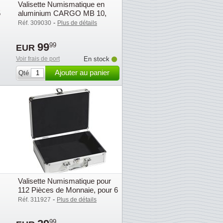
Valisette Numismatique en
5
aluminium CARGO MB 10,
pour 10 Médailliers
-
Réf. 309030
Plus de détails
99
99
EUR
Voir frais de port
En stock
Ajouter au panier
Qté
Valisette Numismatique pour
112 Pièces de Monnaie, pour 6
plateaux, vide
-
Réf. 311927
Plus de détails
99