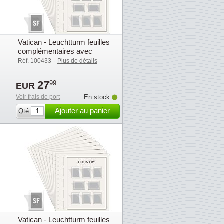
Vatican - Leuchtturm feuilles
complémentaires avec
pochettes (SF) - 2025
-
Réf. 100433
Plus de détails
27
99
EUR
Voir frais de port
En stock
Ajouter au panier
Qté
Vatican - Leuchtturm feuilles