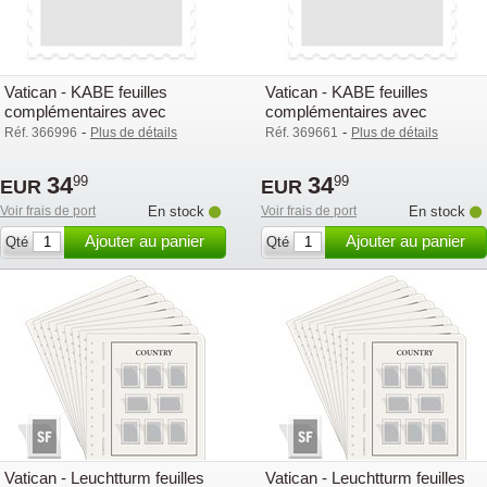
Vatican - KABE feuilles
Vatican - KABE feuilles
complémentaires avec
complémentaires avec
pochettes (OF) - 2021
pochettes (OF) - 2022
-
-
Réf. 366996
Plus de détails
Réf. 369661
Plus de détails
34
34
99
99
EUR
EUR
Voir frais de port
En stock
Voir frais de port
En stock
Ajouter au panier
Ajouter au panier
Qté
Qté
Vatican - Leuchtturm feuilles
Vatican - Leuchtturm feuilles