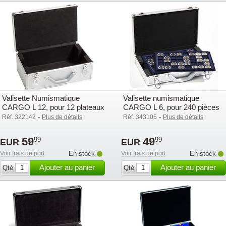
Valisette Numismatique
Valisette numismatique
CARGO L 12, pour 12 plateaux
CARGO L 6, pour 240 pièces
L, vide
de 2 Euros sous Capsules,
-
-
Réf. 322142
Plus de détails
Réf. 343105
Plus de détails
59
49
99
99
EUR
EUR
Voir frais de port
En stock
Voir frais de port
En stock
Ajouter au panier
Ajouter au panier
Qté
Qté