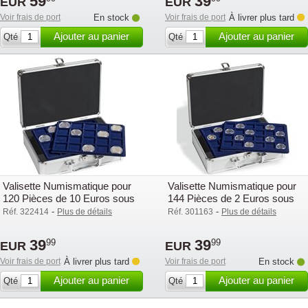
59
39
EUR
EUR
Voir frais de port
En stock
Voir frais de port
À livrer plus tard
Ajouter au panier
Ajouter au panier
Qté
Qté
Valisette Numismatique pour
Valisette Numismatique pour
120 Pièces de 10 Euros sous
144 Pièces de 2 Euros sous
Capsules, 6 plateau
Capsules, 6 plateaux
-
-
Réf. 322414
Plus de détails
Réf. 301163
Plus de détails
39
39
99
99
EUR
EUR
Voir frais de port
À livrer plus tard
Voir frais de port
En stock
Ajouter au panier
Ajouter au panier
Qté
Qté