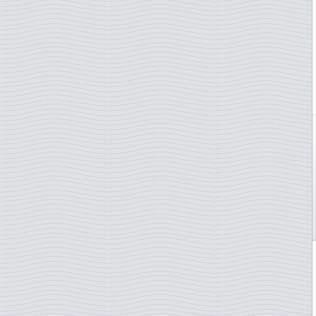
Yuugoslavie
Zimbabwe