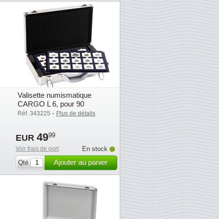
Valisette numismatique
CARGO L 6, pour 90
QUADRUM-capsules-carrées,
-
Réf. 343225
Plus de détails
6 plate
49
99
EUR
Voir frais de port
En stock
Ajouter au panier
Qté