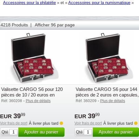
Accessoires pour la philatélie
» et «
Accessoires pour la numismatique
»
93
94
95
96
97
98
99
100
101
102
103
104
105
4218 Produits |
Afficher 96 par page
Valisette CARGO S6 pour 120
Valisette CARGO S6 pour 144
pièces de 10 / 20 euros en
pièces de 2 euros en capsules,
capsules, noire / argentée
noire / argentée
-
-
Réf. 360208
Plus de détails
Réf. 360209
Plus de détails
39
39
99
99
EUR
EUR
Voir frais de port
À livrer plus tard
Voir frais de port
À livrer plus tard
Ajouter au panier
Ajouter au panier
Qté
Qté