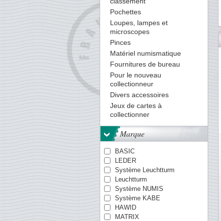
classement
Pochettes
Loupes, lampes et
microscopes
80
81
82
83
84
85
86
87
88
89
90
91
92
Pinces
Matériel numismatique
Fournitures de bureau
Pour le nouveau
collectionneur
Divers accessoires
Jeux de cartes à
collectionner
Marque
BASIC
LEDER
Système Leuchtturm
Leuchtturm
Système NUMIS
Système KABE
HAWID
MATRIX