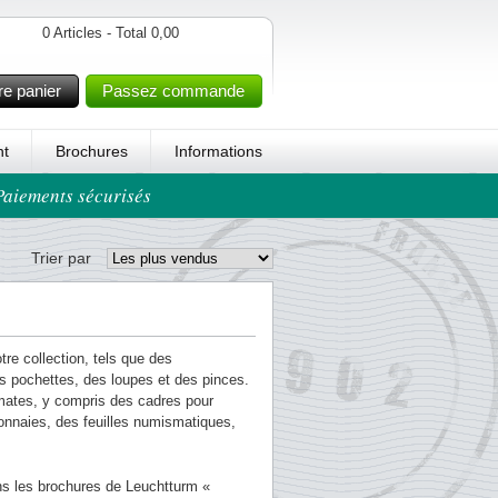
0 Articles - Total 0,00
re panier
Passez commande
t
Brochures
Informations
 Paiements sécurisés
Trier par
re collection, tels que des
s pochettes, des loupes et des pinces.
mates, y compris des cadres pour
onnaies, des feuilles numismatiques,
ns les brochures de Leuchtturm «