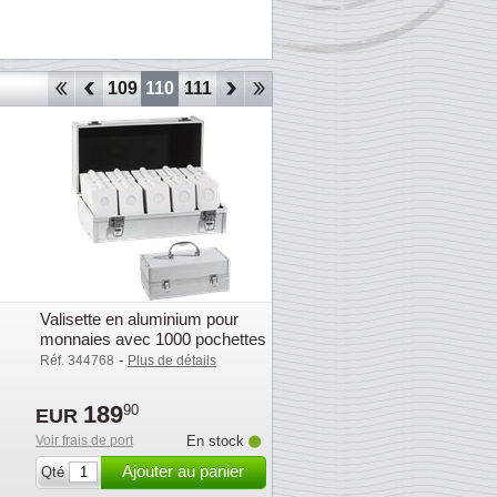
106
107
108
109
110
111
112
113
114
115
116
117
118
Valisette en aluminium pour
monnaies avec 1000 pochettes
à monnaies
-
Réf. 344768
Plus de détails
189
90
EUR
Voir frais de port
En stock
Ajouter au panier
Qté