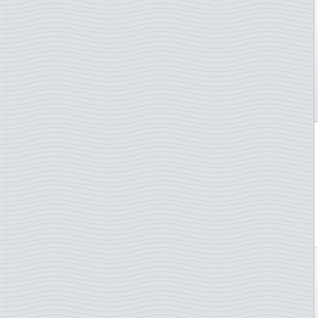
Grèce
Grande-Bretagne
Groenland
Guernesey
Hong Kong
Hongrie
Ile de Man
Iles Féroé
Irlande
Islande
Italie
Japon
Jersey
Lettonie
Liechtenstein
Lituanie
Luxembourg
Madagascar
Malte
Maroc
Namibie
Norvège
Nouvelle-Zélande
ONU - Genève