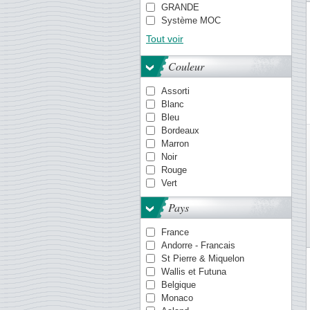
GRANDE
Système MOC
TACK
Tout voir
PREMIUM
Système OPTIMA
Couleur
Quadrum
VARIO
Assorti
Système KANZLEI
Blanc
Pochettes ENCAP
Bleu
COMFORT
Bordeaux
Système FOLIO
Marron
Smart
Noir
LAPE
Rouge
Vert
Pays
France
Andorre - Francais
St Pierre & Miquelon
Wallis et Futuna
Belgique
Monaco