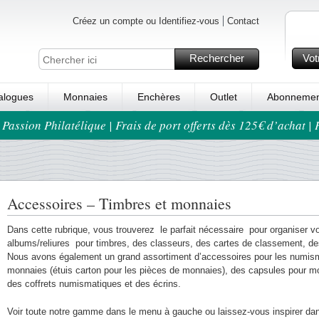
Créez un compte ou Identifiez-vous
Contact
Rechercher
Vot
alogues
Monnaies
Enchères
Outlet
Abonnemen
 Passion Philatélique | Frais de port offerts dès 125€ d’achat |
Accessoires – Timbres et monnaies
Dans cette rubrique, vous trouverez le parfait nécessaire pour organiser vot
albums/reliures pour timbres, des classeurs, des cartes de classement, de
Nous avons également un grand assortiment d’accessoires pour les numis
monnaies (étuis carton pour les pièces de monnaies), des capsules pour m
des coffrets numismatiques et des écrins.
Voir toute notre gamme dans le menu à gauche ou laissez-vous inspirer da