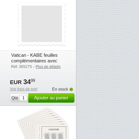
Vatican - KABE feuilles
complémentaires avec
pochettes (OF) - 2020
-
Réf. 365275
Plus de détails
34
99
EUR
Voir frais de port
En stock
Ajouter au panier
Qté