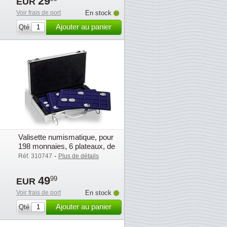
29
EUR
Voir frais de port
En stock
Ajouter au panier
Qté
Valisette numismatique, pour
198 monnaies, 6 plateaux, de
Leuchtturm
-
Réf. 310747
Plus de détails
49
99
EUR
Voir frais de port
En stock
Ajouter au panier
Qté