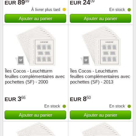
89
24
99
09
EUR
EUR
À livrer plus tard
En stock
Ajouter au panier
Ajouter au panier
Îles Cocos - Leuchtturm
Îles Cocos - Leuchtturm
feuilles complémentaires avec
feuilles complémentaires avec
pochettes (SF) - 2000
pochettes (SF) - 2013
3
8
66
50
EUR
EUR
En stock
En stock
Ajouter au panier
Ajouter au panier