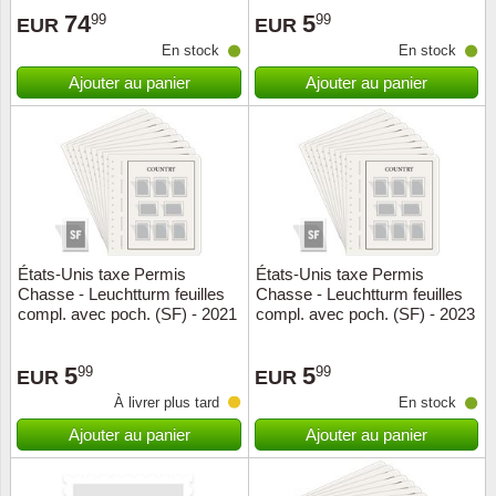
74
5
99
99
EUR
EUR
Suisse
En stock
En stock
Tchéco
Ajouter au panier
Ajouter au panier
Transpo
Turqui
Vatican
États-Unis taxe Permis
États-Unis taxe Permis
Yuugos
Chasse - Leuchtturm feuilles
Chasse - Leuchtturm feuilles
compl. avec poch. (SF) - 2021
compl. avec poch. (SF) - 2023
5
5
99
99
EUR
EUR
À livrer plus tard
En stock
Ajouter au panier
Ajouter au panier