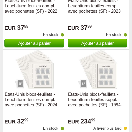
États-Unis blocs-feuillets -
États-Unis blocs-feuillets -
Leuchtturm feuilles compl.
Leuchtturm feuilles compl.
Musiqu
Etats-U
avec pochettes (SF) - 2022
avec pochettes (SF) - 2023
Europe 
37
37
99
99
EUR
EUR
En stock
En stock
Finlan
Ajouter au panier
Ajouter au panier
Fleurs 
Gibralt
Grèce
Grande
États-Unis blocs-feuillets -
États-Unis blocs-feuillets -
Leuchtturm feuilles compl.
Leuchtturm feuilles suppl.
avec pochettes (SF) - 2024
avec pochettes (SF) - 1994-
Groenl
2009
32
234
99
99
Hongri
EUR
EUR
En stock
À livrer plus tard