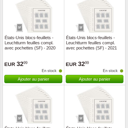
Religio
Thémat
Canad
Royaut
Thémat
Chine
États-Unis blocs-feuillets -
États-Unis blocs-feuillets -
Love
Thémat
Chypre
Leuchtturm feuilles compl.
Leuchtturm feuilles compl.
avec pochettes (SF) - 2020
avec pochettes (SF) - 2021
Scouts
Thémat
Colonie
32
32
99
99
EUR
EUR
Sports/
Timbres
Coloni
En stock
En stock
Ajouter au panier
Ajouter au panier
Timbre
Timbre
Colonie
Transpo
Danem
Person
Empire
Année 
Espag