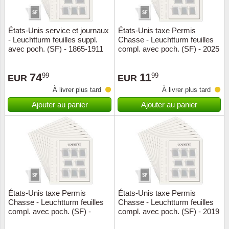
ONU
États-Unis service et journaux
États-Unis taxe Permis
- Leuchtturm feuilles suppl.
Chasse - Leuchtturm feuilles
Pays B
avec poch. (SF) - 1865-1911
compl. avec poch. (SF) - 2025
Pays-B
74
11
99
99
EUR
EUR
À livrer plus tard
À livrer plus tard
Pologn
Ajouter au panier
Ajouter au panier
Portuga
Rouma
Saint-M
Sport c
États-Unis taxe Permis
États-Unis taxe Permis
Chasse - Leuchtturm feuilles
Chasse - Leuchtturm feuilles
compl. avec poch. (SF) -
compl. avec poch. (SF) - 2019
Suède
1934-2023