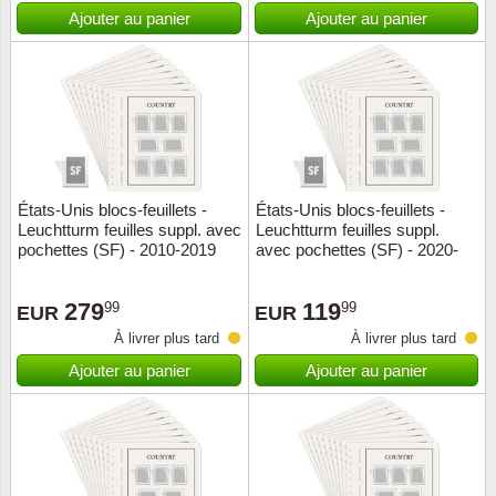
Islande
Ajouter au panier
Ajouter au panier
Iles Fé
Irlande
Italie
États-Unis blocs-feuillets -
États-Unis blocs-feuillets -
Japon
Leuchtturm feuilles suppl. avec
Leuchtturm feuilles suppl.
pochettes (SF) - 2010-2019
avec pochettes (SF) - 2020-
2024
Liechte
279
119
99
99
EUR
EUR
Luxem
À livrer plus tard
À livrer plus tard
Ajouter au panier
Ajouter au panier
Malte
Norvèg
Nouvel