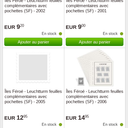
Îles Féroé - Leuchtturm feuilles
Îles Féroé - Leuchtturm feuilles
complémentaires avec
complémentaires avec
Musiqu
Etats-U
pochettes (SF) - 2002
pochettes (SF) - 2001
Europe 
9
9
20
00
EUR
EUR
En stock
En stock
Finlan
Ajouter au panier
Ajouter au panier
Fleurs 
Gibralt
Grèce
Grande
Îles Féroé - Leuchtturm feuilles
Îles Féroé - Leuchtturm feuilles
complémentaires avec
complémentaires avec
pochettes (SF) - 2005
pochettes (SF) - 2006
Groenl
12
14
95
95
Hongri
EUR
EUR
En stock
En stock