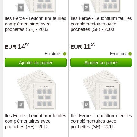
ONU
Îles Féroé - Leuchtturm feuilles
Îles Féroé - Leuchtturm feuilles
complémentaires avec
complémentaires avec
Pays B
pochettes (SF) - 2003
pochettes (SF) - 2009
Pays-B
14
11
50
95
EUR
EUR
En stock
En stock
Pologn
Ajouter au panier
Ajouter au panier
Portuga
Rouma
Saint-M
Sport c
Îles Féroé - Leuchtturm feuilles
Îles Féroé - Leuchtturm feuilles
complémentaires avec
complémentaires avec
pochettes (SF) - 2010
pochettes (SF) - 2011
Suède