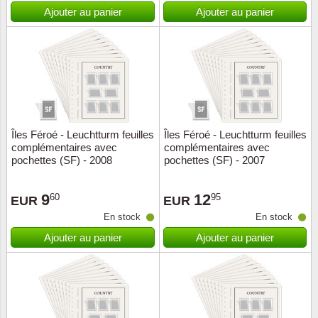
Islande
Ajouter au panier
Ajouter au panier
Iles Fé
Irlande
Italie
Îles Féroé - Leuchtturm feuilles
Îles Féroé - Leuchtturm feuilles
Japon
complémentaires avec
complémentaires avec
pochettes (SF) - 2008
pochettes (SF) - 2007
Liechte
9
12
60
95
EUR
EUR
Luxem
En stock
En stock
Ajouter au panier
Ajouter au panier
Malte
Norvèg
Nouvel