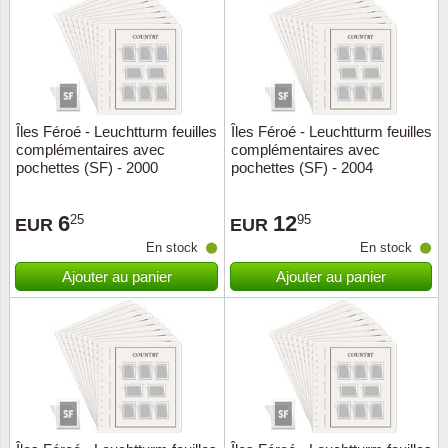
Religio
Thémat
Canad
Royaut
Thémat
Chine
Îles Féroé - Leuchtturm feuilles
Îles Féroé - Leuchtturm feuilles
Love
Thémat
Chypre
complémentaires avec
complémentaires avec
pochettes (SF) - 2000
pochettes (SF) - 2004
Scouts
Thémat
Colonie
6
12
25
95
EUR
EUR
Sports/
Timbres
Coloni
En stock
En stock
Ajouter au panier
Ajouter au panier
Timbre
Timbre
Colonie
Transpo
Danem
Person
Empire
Année 
Espag