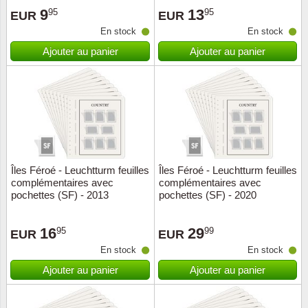
9
13
95
95
EUR
EUR
Suisse
En stock
En stock
Tchéco
Ajouter au panier
Ajouter au panier
Transpo
Turqui
Vatican
Îles Féroé - Leuchtturm feuilles
Îles Féroé - Leuchtturm feuilles
Yuugos
complémentaires avec
complémentaires avec
pochettes (SF) - 2013
pochettes (SF) - 2020
16
29
95
99
EUR
EUR
En stock
En stock
Ajouter au panier
Ajouter au panier