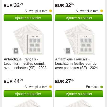
32
32
99
99
EUR
EUR
Suisse
À livrer plus tard
À livrer plus tard
Tchéco
Ajouter au panier
Ajouter au panier
Transpo
Turqui
Vatican
Antarctique Français -
Antarctique Français -
Yuugos
Leuchtturm feuilles compl.
Leuchtturm feuilles compl.
avec pochettes (SF) - 2023
avec pochettes (SF) - 2024
44
27
99
99
EUR
EUR
À livrer plus tard
En stock
Ajouter au panier
Ajouter au panier