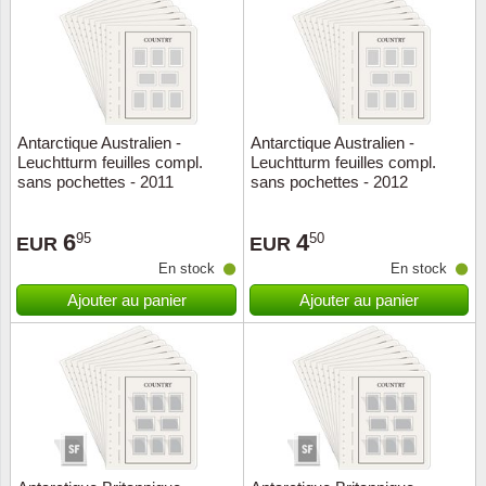
Religio
Thémat
Canad
Royaut
Thémat
Chine
Antarctique Australien -
Antarctique Australien -
Love
Thémat
Chypre
Leuchtturm feuilles compl.
Leuchtturm feuilles compl.
sans pochettes - 2011
sans pochettes - 2012
Scouts
Thémat
Colonie
6
4
95
50
EUR
EUR
Sports/
Timbres
Coloni
En stock
En stock
Ajouter au panier
Ajouter au panier
Timbre
Timbre
Colonie
Transpo
Danem
Person
Empire
Année 
Espag