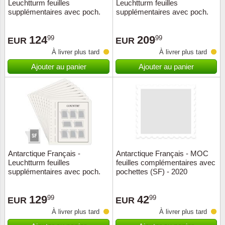
Leuchtturm feuilles
Leuchtturm feuilles
supplémentaires avec poch.
supplémentaires avec poch.
(SF) - 1948-1989
(SF) - 2010-2019
124
209
99
99
EUR
EUR
À livrer plus tard
À livrer plus tard
Ajouter au panier
Ajouter au panier
Antarctique Français -
Antarctique Français - MOC
Leuchtturm feuilles
feuilles complémentaires avec
supplémentaires avec poch.
pochettes (SF) - 2020
(SF) - 2020-2024
129
42
99
99
EUR
EUR
À livrer plus tard
À livrer plus tard