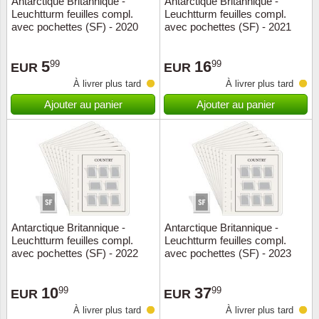
Antarctique Britannique -
Antarctique Britannique -
Leuchtturm feuilles compl.
Leuchtturm feuilles compl.
Musiqu
Etats-U
avec pochettes (SF) - 2020
avec pochettes (SF) - 2021
Europe 
5
16
99
99
EUR
EUR
À livrer plus tard
À livrer plus tard
Finlan
Ajouter au panier
Ajouter au panier
Fleurs 
Gibralt
Grèce
Grande
Antarctique Britannique -
Antarctique Britannique -
Leuchtturm feuilles compl.
Leuchtturm feuilles compl.
avec pochettes (SF) - 2022
avec pochettes (SF) - 2023
Groenl
10
37
99
99
Hongri
EUR
EUR
À livrer plus tard
À livrer plus tard