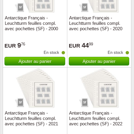
ONU
Antarctique Français -
Antarctique Français -
Leuchtturm feuilles compl.
Leuchtturm feuilles compl.
Pays B
avec pochettes (SF) - 2000
avec pochettes (SF) - 2020
Pays-B
9
44
76
99
EUR
EUR
En stock
En stock
Pologn
Ajouter au panier
Ajouter au panier
Portuga
Rouma
Saint-M
Sport c
Antarctique Français -
Antarctique Français -
Leuchtturm feuilles compl.
Leuchtturm feuilles compl.
avec pochettes (SF) - 2021
avec pochettes (SF) - 2022
Suède