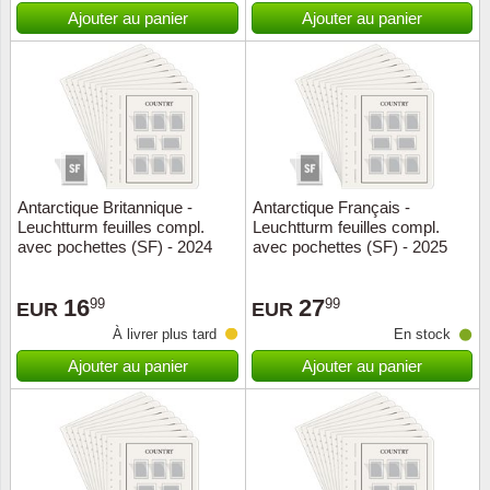
Islande
Ajouter au panier
Ajouter au panier
Iles Fé
Irlande
Italie
Antarctique Britannique -
Antarctique Français -
Japon
Leuchtturm feuilles compl.
Leuchtturm feuilles compl.
avec pochettes (SF) - 2024
avec pochettes (SF) - 2025
Liechte
16
27
99
99
EUR
EUR
Luxem
À livrer plus tard
En stock
Ajouter au panier
Ajouter au panier
Malte
Norvèg
Nouvel