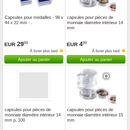
ONU
Capsules pour médailles - 98 x
capsules pour pièces de
44 x 22 mm - .
monnaie diamètre intérieur 14
Pays B
mm
Pays-B
29
4
99
99
EUR
EUR
À livrer plus tard
À livrer plus tard
Pologn
Ajouter au panier
Ajouter au panier
Portuga
Rouma
Saint-M
Sport c
capsules pour pièces de
capsules pour pièces de
monnaie diamètre intérieur 14
monnaie diamètre intérieur 15
mm p. 100
mm
Suède