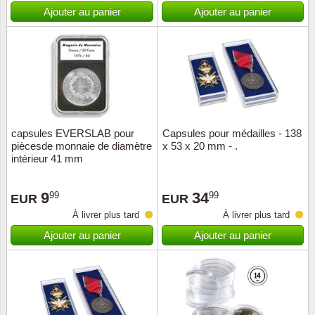
Islande
Ajouter au panier
Ajouter au panier
Iles Fé
Irlande
Italie
capsules EVERSLAB pour
Capsules pour médailles - 138
Japon
piècesde monnaie de diamètre
x 53 x 20 mm - .
intérieur 41 mm
Liechte
9
34
99
99
EUR
EUR
Luxem
À livrer plus tard
À livrer plus tard
Ajouter au panier
Ajouter au panier
Malte
Norvèg
Nouvel