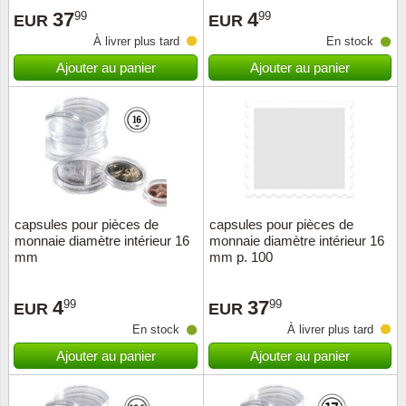
37
4
99
99
EUR
EUR
Suisse
À livrer plus tard
En stock
Tchéco
Ajouter au panier
Ajouter au panier
Transpo
Turqui
Vatican
capsules pour pièces de
capsules pour pièces de
Yuugos
monnaie diamètre intérieur 16
monnaie diamètre intérieur 16
mm
mm p. 100
4
37
99
99
EUR
EUR
En stock
À livrer plus tard
Ajouter au panier
Ajouter au panier