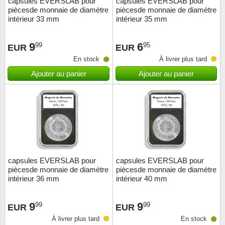
capsules EVERSLAB pour
capsules EVERSLAB pour
piècesde monnaie de diamètre
piècesde monnaie de diamètre
Musiqu
Etats-U
intérieur 33 mm
intérieur 35 mm
Europe 
9
6
99
95
EUR
EUR
En stock
À livrer plus tard
Finlan
Ajouter au panier
Ajouter au panier
Fleurs 
Gibralt
Grèce
Grande
capsules EVERSLAB pour
capsules EVERSLAB pour
piècesde monnaie de diamètre
piècesde monnaie de diamètre
intérieur 36 mm
intérieur 40 mm
Groenl
9
9
99
99
Hongri
EUR
EUR
À livrer plus tard
En stock