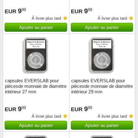
Loupes, lampes et microscopes
Abonnement
Pompie
Pièces
Allema
Lots de timbres
9
9
99
99
EUR
EUR
Pinces
Chèque cadeau
Europa
Thém. 
Allemag
À livrer plus tard
À livrer plus tard
Années
Ajouter au panier
Ajouter au panier
Matériel numismatique
Newsletter
Films
Thém. 
Allema
Présentation souvenir
Pour le nouveau collectionneur
Politique de confidentialité
Fleurs/
Thémat
Amériq
Collections annuelles / livres
Fournitures de bureau
Géolog
Thémat
Animau
Vignettes de Noël et feuilles
Divers accessoires
Guerre
Thémat
Asie et
capsules EVERSLAB pour
capsules EVERSLAB pour
piècesde monnaie de diamètre
piècesde monnaie de diamètre
Jeux de cartes à collectionner
Localit
Thémat
Austral
intérieur 27 mm
intérieur 29 mm
Médeci
Thémat
Autrich
9
9
99
99
EUR
EUR
À livrer plus tard
À livrer plus tard
Monnai
Thémat
Belgiq
Ajouter au panier
Ajouter au panier
Organi
Thémat
Bulgari