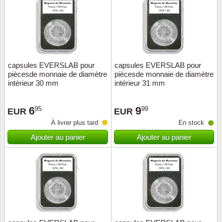
Religio
Thémat
Canad
Royaut
Thémat
Chine
capsules EVERSLAB pour
capsules EVERSLAB pour
Love
Thémat
Chypre
piècesde monnaie de diamètre
piècesde monnaie de diamètre
intérieur 30 mm
intérieur 31 mm
Scouts
Thémat
Colonie
6
9
95
99
EUR
EUR
Sports/
Timbres
Coloni
À livrer plus tard
En stock
Ajouter au panier
Ajouter au panier
Timbre
Timbre
Colonie
Transpo
Danem
Person
Empire
Année 
Espag