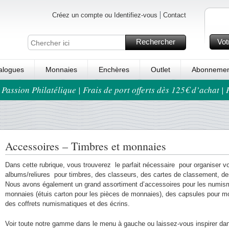
Créez un compte ou Identifiez-vous
Contact
Rechercher
Vot
alogues
Monnaies
Enchères
Outlet
Abonnemen
 Passion Philatélique | Frais de port offerts dès 125€ d’achat |
Accessoires – Timbres et monnaies
Dans cette rubrique, vous trouverez le parfait nécessaire pour organiser vot
albums/reliures pour timbres, des classeurs, des cartes de classement, de
Nous avons également un grand assortiment d’accessoires pour les numis
monnaies (étuis carton pour les pièces de monnaies), des capsules pour m
des coffrets numismatiques et des écrins.
Voir toute notre gamme dans le menu à gauche ou laissez-vous inspirer da