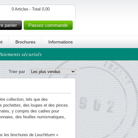
0 Articles - Total 0,00
re panier
Passez commande
t
Brochures
Informations
 Paiements sécurisés
Trier par
re collection, tels que des
s pochettes, des loupes et des pinces.
mates, y compris des cadres pour
onnaies, des feuilles numismatiques,
ns les brochures de Leuchtturm «