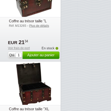
Coffre au trésor taille "L
-
Réf. M13265
Plus de détails
21
34
EUR
Voir frais de port
En stock
Ajouter au panier
Qté
Coffre au trésor taille "XL