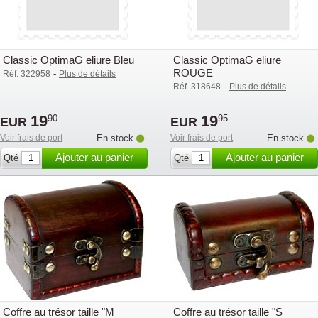
Classic OptimaG eliure Bleu
Classic OptimaG eliure
ROUGE
-
Réf. 322958
Plus de détails
-
Réf. 318648
Plus de détails
19
19
90
95
EUR
EUR
Voir frais de port
En stock
Voir frais de port
En stock
Ajouter au panier
Ajouter au panier
Qté
Qté
Coffre au trésor taille "M
Coffre au trésor taille "S