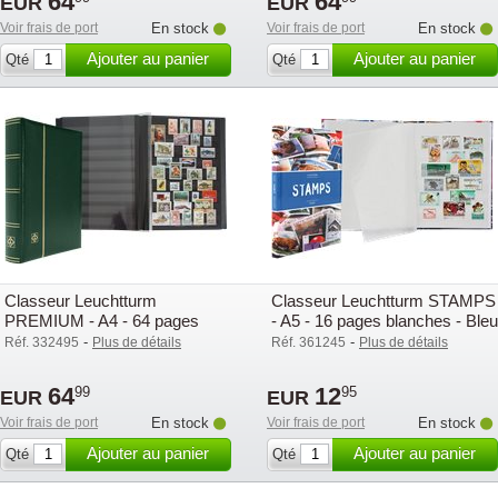
64
64
EUR
EUR
Voir frais de port
En stock
Voir frais de port
En stock
Ajouter au panier
Ajouter au panier
Qté
Qté
Classeur Leuchtturm
Classeur Leuchtturm STAMPS
PREMIUM - A4 - 64 pages
- A5 - 16 pages blanches - Bleu
noires - Vert
-
-
Réf. 332495
Plus de détails
Réf. 361245
Plus de détails
64
12
99
95
EUR
EUR
Voir frais de port
En stock
Voir frais de port
En stock
Ajouter au panier
Ajouter au panier
Qté
Qté