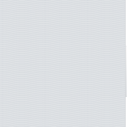
Yuugoslavie
Zimbabwe