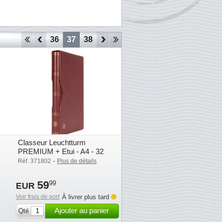
33
34
35
36
37
38
39
40
41
42
43
44
45
Classeur Leuchtturm
PREMIUM + Etui - A4 - 32
pages noires - Rouge
-
Réf. 371802
Plus de détails
59
99
EUR
Voir frais de port
À livrer plus tard
Ajouter au panier
Qté