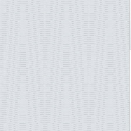
Grèce
Grande-Bretagne
Groenland
Guernesey
Hong Kong
Hongrie
Ile de Man
Iles Féroé
Irlande
Islande
Italie
Japon
Jersey
Lettonie
Liechtenstein
Lituanie
Luxembourg
Madagascar
Malte
Maroc
Namibie
Norvège
Nouvelle-Zélande
ONU - Genève