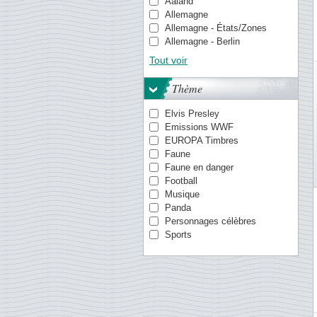
Aaland
Allemagne
Allemagne - États/Zones
Allemagne - Berlin
Allemagne de l'Est (RDA)
Tout voir
Antilles danoises
Antilles néerlandaises
Thème
Aruba
Aurigny
Elvis Presley
Australie
Emissions WWF
Autriche
EUROPA Timbres
Canada
Faune
Chine
Faune en danger
Chypre
Football
Croatie
Musique
Danemark
Panda
Egypte
Personnages célèbres
Empire Allemand
Sports
Espagne
Estonie
Estonie
Etats-Unis
Finlande
Gibraltar