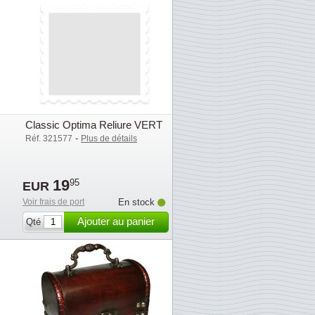
Classic Optima Reliure VERT
-
Réf. 321577
Plus de détails
19
95
EUR
Voir frais de port
En stock
Ajouter au panier
Qté