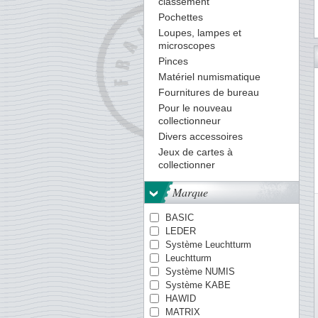
classement
Pochettes
Loupes, lampes et
microscopes
7
8
9
10
11
12
13
14
15
16
17
18
19
Pinces
Matériel numismatique
Fournitures de bureau
Pour le nouveau
collectionneur
Divers accessoires
Jeux de cartes à
collectionner
Marque
BASIC
LEDER
Système Leuchtturm
Leuchtturm
Système NUMIS
Système KABE
HAWID
MATRIX