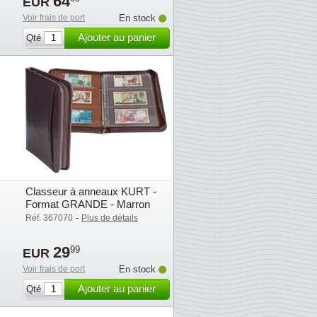
64
EUR
Voir frais de port
En stock
Ajouter au panier
Qté
Classeur à anneaux KURT -
Format GRANDE - Marron
-
Réf. 367070
Plus de détails
29
99
EUR
Voir frais de port
En stock
Ajouter au panier
Qté