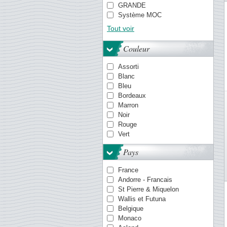
GRANDE
Système MOC
TACK
Tout voir
PREMIUM
Système OPTIMA
Couleur
Quadrum
VARIO
Assorti
Système KANZLEI
Blanc
Pochettes ENCAP
Bleu
COMFORT
Bordeaux
Système FOLIO
Marron
Smart
Noir
LAPE
Rouge
Vert
Pays
France
Andorre - Francais
St Pierre & Miquelon
Wallis et Futuna
Belgique
Monaco