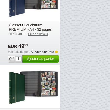
Classeur Leuchtturm
PREMIUM - A4 - 32 pages
noires - Bleu
-
Réf. 304065
Plus de détails
49
99
EUR
Voir frais de port
À livrer plus tard
Ajouter au panier
Qté