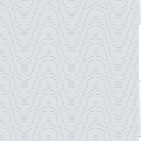
ONU - New York
ONU - Vienne
Pays-Bas
Pologne
Portugal
Portugal - Acores
Portugal - Madère
Roumanie
Saint-Marin
Serbie-pale
Singapour
Slovénie
Slovaquie
Suède
Suisse
Surinam
Taïwan
Tchécoslovaquie
Thaïlande
Turquie
TAAF - Terres australes
Ukraine
Vatican