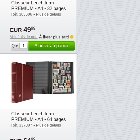
Classeur Leuchtturm
PREMIUM - A4 - 32 pages
noires - Vert
-
Réf. 303606
Plus de détails
49
99
EUR
Voir frais de port
À livrer plus tard
Ajouter au panier
Qté
Classeur Leuchtturm
PREMIUM - A4 - 64 pages
noires - Rouge
-
Réf. 337807
Plus de détails
99