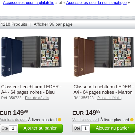
Accessoires pour la philatélie
» et «
Accessoires pour la numismatique
»
20
21
22
23
24
25
26
27
28
29
30
31
32
4218 Produits |
Afficher 96 par page
Classeur Leuchtturm LEDER -
Classeur Leuchtturm LEDER -
A4 - 64 pages noires - Bleu
A4 - 64 pages noires - Marron
-
-
Réf. 356722
Plus de détails
Réf. 356723
Plus de détails
149
149
99
99
EUR
EUR
Voir frais de port
À livrer plus tard
Voir frais de port
À livrer plus tard
Ajouter au panier
Ajouter au panier
Qté
Qté