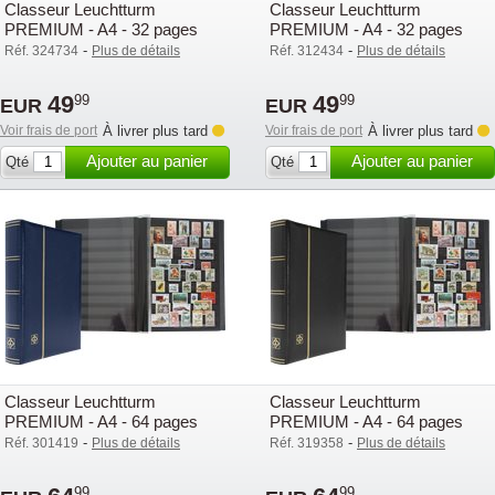
Classeur Leuchtturm
Classeur Leuchtturm
PREMIUM - A4 - 32 pages
PREMIUM - A4 - 32 pages
noires - Noir
noires - Rouge
-
-
Réf. 324734
Plus de détails
Réf. 312434
Plus de détails
49
49
99
99
EUR
EUR
Voir frais de port
À livrer plus tard
Voir frais de port
À livrer plus tard
Ajouter au panier
Ajouter au panier
Qté
Qté
Classeur Leuchtturm
Classeur Leuchtturm
PREMIUM - A4 - 64 pages
PREMIUM - A4 - 64 pages
noires - Bleu
noires - Noir
-
-
Réf. 301419
Plus de détails
Réf. 319358
Plus de détails
99
99