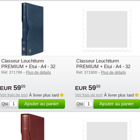
Classeur Leuchtturm
Classeur Leuchtturm
PREMIUM + Etui - A4 - 32
PREMIUM + Etui - A4 - 32
pages noires - bleu
pages noires - Vert
-
-
Réf. 371799
Plus de détails
Réf. 371800
Plus de détails
59
59
99
99
EUR
EUR
Voir frais de port
À livrer plus tard
Voir frais de port
À livrer plus tard
Ajouter au panier
Ajouter au panier
Qté
Qté