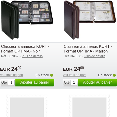
Classeur à anneaux KURT -
Classeur à anneaux KURT -
Format OPTIMA - Noir
Format OPTIMA - Marron
-
-
Réf. 367067
Plus de détails
Réf. 367068
Plus de détails
24
24
99
99
EUR
EUR
Voir frais de port
En stock
Voir frais de port
En stock
Ajouter au panier
Ajouter au panier
Qté
Qté