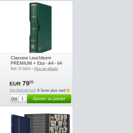
Classeur Leuchtturm
PREMIUM + Etui - A4 - 64
pages noires - Vert
-
Réf. 371803
Plus de détails
79
99
EUR
Voir frais de port
À livrer plus tard
Ajouter au panier
Qté