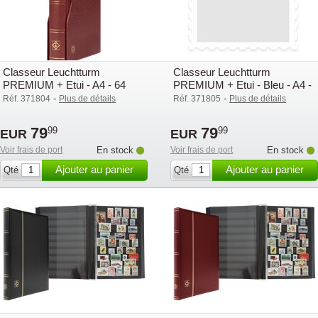
Classeur Leuchtturm
Classeur Leuchtturm
PREMIUM + Etui - A4 - 64
PREMIUM + Etui - Bleu - A4 -
pages noires - Rouge
64 pages noires - couvertu
-
-
Réf. 371804
Plus de détails
Réf. 371805
Plus de détails
79
79
99
99
EUR
EUR
Voir frais de port
En stock
Voir frais de port
En stock
Ajouter au panier
Ajouter au panier
Qté
Qté