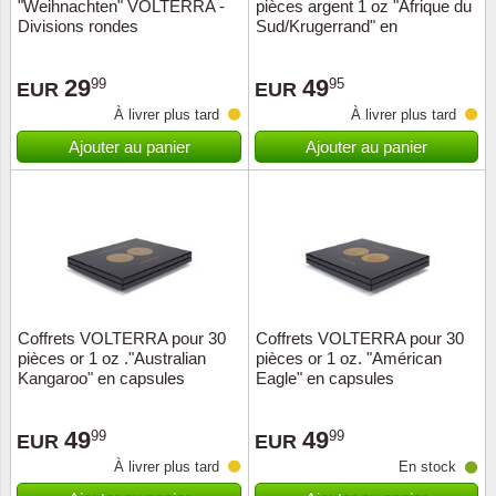
"Weihnachten" VOLTERRA -
pièces argent 1 oz "Afrique du
Divisions rondes
Sud/Krugerrand" en
QUADRUM caps
29
49
99
95
EUR
EUR
À livrer plus tard
À livrer plus tard
Ajouter au panier
Ajouter au panier
Coffrets VOLTERRA pour 30
Coffrets VOLTERRA pour 30
pièces or 1 oz ."Australian
pièces or 1 oz. "Américan
Kangaroo" en capsules
Eagle" en capsules
49
49
99
99
EUR
EUR
À livrer plus tard
En stock