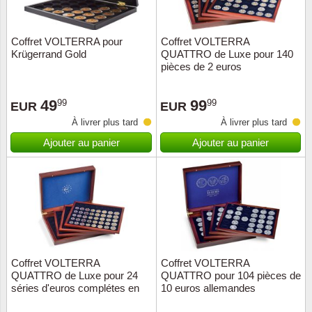
ONU
Coffret VOLTERRA pour
Coffret VOLTERRA
Krügerrand Gold
QUATTRO de Luxe pour 140
Pays B
pièces de 2 euros
Pays-B
49
99
99
99
EUR
EUR
À livrer plus tard
À livrer plus tard
Pologn
Ajouter au panier
Ajouter au panier
Portuga
Rouma
Saint-M
Sport c
Coffret VOLTERRA
Coffret VOLTERRA
QUATTRO de Luxe pour 24
QUATTRO pour 104 pièces de
séries d'euros complétes en
10 euros allemandes
Suède
capsul
commémorati