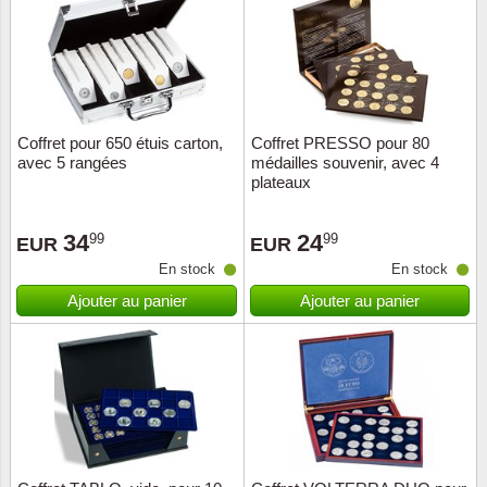
Religio
Thémat
Canad
Royaut
Thémat
Chine
Coffret pour 650 étuis carton,
Coffret PRESSO pour 80
Love
Thémat
Chypre
avec 5 rangées
médailles souvenir, avec 4
plateaux
Scouts
Thémat
Colonie
34
24
99
99
EUR
EUR
Sports/
Timbres
Coloni
En stock
En stock
Ajouter au panier
Ajouter au panier
Timbre
Timbre
Colonie
Transpo
Danem
Person
Empire
Année 
Espag