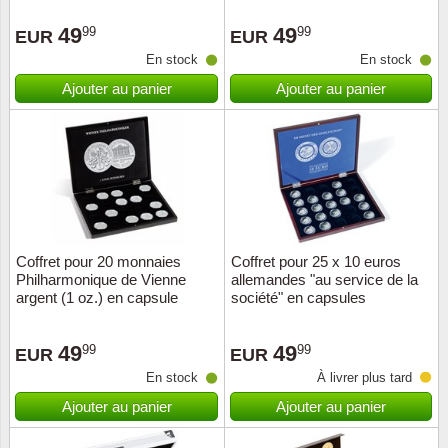
Loupes, lampes et microscopes
Abonnement
Pompie
Pièces
Allema
Lots de timbres
49
49
99
99
EUR
EUR
Pinces
Chèque cadeau
Europa
Thém. 
Allemag
En stock
En stock
Années
Ajouter au panier
Ajouter au panier
Matériel numismatique
Newsletter
Films
Thém. 
Allema
Présentation souvenir
Pour le nouveau collectionneur
Politique de confidentialité
Fleurs/
Thémat
Amériq
Collections annuelles / livres
Fournitures de bureau
Géolog
Thémat
Animau
Vignettes de Noël et feuilles
Divers accessoires
Guerre
Thémat
Asie et
Coffret pour 20 monnaies
Coffret pour 25 x 10 euros
Philharmonique de Vienne
allemandes "au service de la
Jeux de cartes à collectionner
Localit
Thémat
Austral
argent (1 oz.) en capsule
société" en capsules
Médeci
Thémat
Autrich
49
49
99
99
EUR
EUR
En stock
À livrer plus tard
Monnai
Thémat
Belgiq
Ajouter au panier
Ajouter au panier
Organi
Thémat
Bulgari