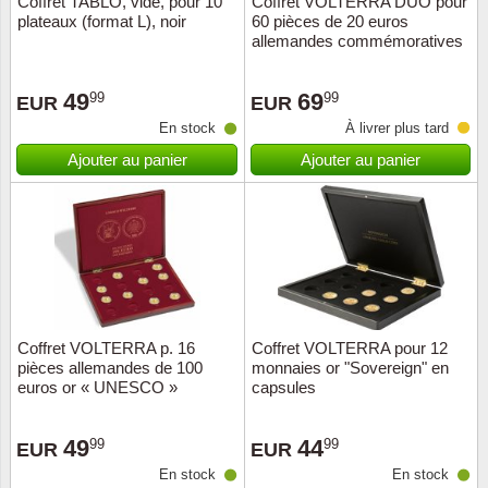
Coffret TABLO, vide, pour 10
Coffret VOLTERRA DUO pour
plateaux (format L), noir
60 pièces de 20 euros
Musiqu
Etats-U
allemandes commémoratives
Europe 
49
69
99
99
EUR
EUR
En stock
À livrer plus tard
Finlan
Ajouter au panier
Ajouter au panier
Fleurs 
Gibralt
Grèce
Grande
Coffret VOLTERRA p. 16
Coffret VOLTERRA pour 12
pièces allemandes de 100
monnaies or "Sovereign" en
euros or « UNESCO »
capsules
Groenl
49
44
99
99
Hongri
EUR
EUR
En stock
En stock