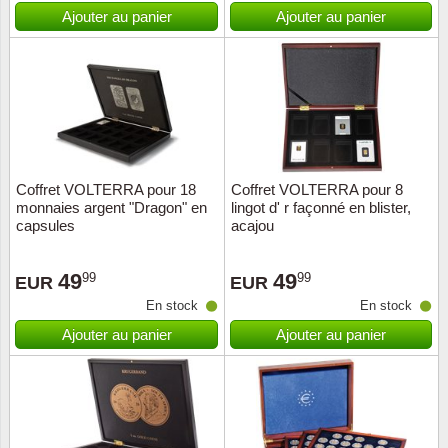
Islande
Ajouter au panier
Ajouter au panier
Iles Fé
Irlande
Italie
Coffret VOLTERRA pour 18
Coffret VOLTERRA pour 8
Japon
monnaies argent "Dragon" en
lingot d' r façonné en blister,
capsules
acajou
Liechte
49
49
99
99
EUR
EUR
Luxem
En stock
En stock
Ajouter au panier
Ajouter au panier
Malte
Norvèg
Nouvel