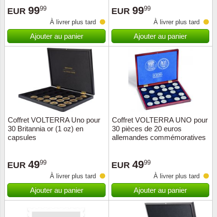
99
99
99
99
EUR
EUR
Suisse
À livrer plus tard
À livrer plus tard
Tchéco
Ajouter au panier
Ajouter au panier
Transpo
Turqui
Vatican
Coffret VOLTERRA Uno pour
Coffret VOLTERRA UNO pour
Yuugos
30 Britannia or (1 oz) en
30 pièces de 20 euros
capsules
allemandes commémoratives
e
49
49
99
99
EUR
EUR
À livrer plus tard
À livrer plus tard
Ajouter au panier
Ajouter au panier