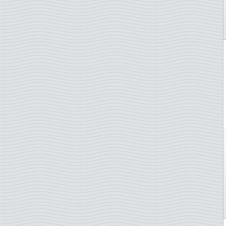
ONU - New York
ONU - Vienne
Pays-Bas
Pologne
Portugal
Portugal - Acores
Portugal - Madère
Roumanie
Saint-Marin
Serbie-pale
Singapour
Slovénie
Slovaquie
Suède
Suisse
Surinam
Taïwan
Tchécoslovaquie
Thaïlande
Turquie
TAAF - Terres australes
Ukraine
Vatican