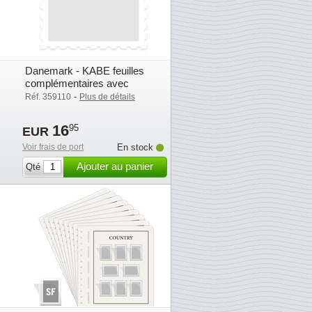
Danemark - KABE feuilles
complémentaires avec
pochettes (OF) - 2017
-
Réf. 359110
Plus de détails
16
95
EUR
Voir frais de port
En stock
Ajouter au panier
Qté