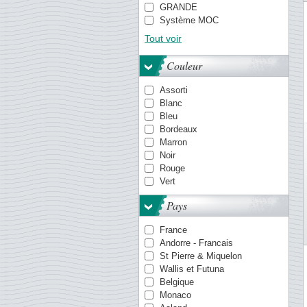
GRANDE
Système MOC
TACK
Tout voir
PREMIUM
Système OPTIMA
Couleur
Quadrum
VARIO
Assorti
Système KANZLEI
Blanc
Pochettes ENCAP
Bleu
COMFORT
Bordeaux
Système FOLIO
Marron
Smart
Noir
LAPE
Rouge
Vert
Pays
France
Andorre - Francais
St Pierre & Miquelon
Wallis et Futuna
Belgique
Monaco