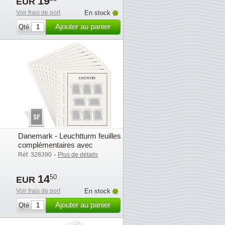
19
EUR
Voir frais de port
En stock
Ajouter au panier
Qté
s
Danemark - Leuchtturm feuilles
complémentaires avec
pochettes (SF) - 2004
-
Réf. 328390
Plus de détails
14
50
EUR
Voir frais de port
En stock
Ajouter au panier
Qté