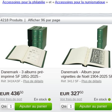
Accessoires pour la philatélie
» et «
Accessoires pour la numismatique
»
23
24
25
26
27
28
29
30
31
32
33
34
35
4218 Produits |
Afficher 96 par page
Danemark - 3 albums pré-
Danemark - Album pour
imprimé SF 1851-2025 -
vignettes de Noël 1904-2025 S
Leuchtturm
-
-
Réf. 341KASF
Plus de détails
Réf. 341J SF
Plus de détails
436
327
50
50
EUR
EUR
Voir frais de port
En stock
Voir frais de port
En stock
Ajouter au panier
Ajouter au panier
Qté
Qté