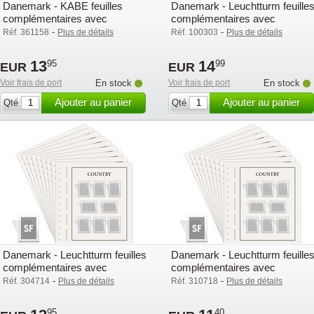
Danemark - KABE feuilles
Danemark - Leuchtturm feuille
complémentaires avec
complémentaires avec
pochettes (OF) - 2018
pochettes (SF) - 2025
-
-
Réf. 361158
Plus de détails
Réf. 100303
Plus de détails
13
14
95
99
EUR
EUR
Voir frais de port
En stock
Voir frais de port
En stock
Ajouter au panier
Ajouter au panier
Qté
Qté
Danemark - Leuchtturm feuilles
Danemark - Leuchtturm feuille
complémentaires avec
complémentaires avec
pochettes (SF) - 2008
pochettes (SF) - 2000
-
-
Réf. 304714
Plus de détails
Réf. 310718
Plus de détails
95
40