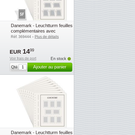
s
Danemark - Leuchtturm feuilles
complémentaires avec
pochettes (SF) - 2022
-
Réf. 369444
Plus de détails
14
99
EUR
Voir frais de port
En stock
Ajouter au panier
Qté
s
Danemark - Leuchtturm feuilles