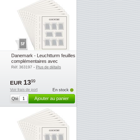
s
Danemark - Leuchtturm feuilles
complémentaires avec
pochettes (SF) - 2019
-
Réf. 363197
Plus de détails
13
99
EUR
Voir frais de port
En stock
Ajouter au panier
Qté