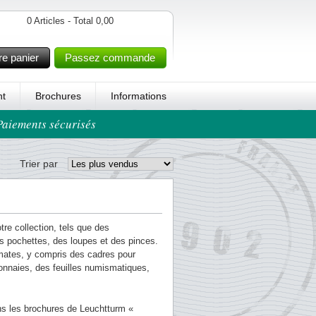
0 Articles - Total 0,00
re panier
Passez commande
t
Brochures
Informations
 Paiements sécurisés
Trier par
re collection, tels que des
s pochettes, des loupes et des pinces.
mates, y compris des cadres pour
onnaies, des feuilles numismatiques,
ns les brochures de Leuchtturm «