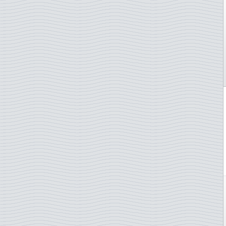
Grèce
Grande-Bretagne
Groenland
Guernesey
Hong Kong
Hongrie
Ile de Man
Iles Féroé
Irlande
Islande
Italie
Japon
Jersey
Lettonie
Liechtenstein
Lituanie
Luxembourg
Madagascar
Malte
Maroc
Namibie
Norvège
Nouvelle-Zélande
ONU - Genève