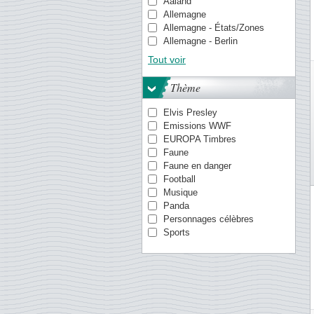
Aaland
Allemagne
Allemagne - États/Zones
Allemagne - Berlin
Allemagne de l'Est (RDA)
Tout voir
Antilles danoises
Antilles néerlandaises
Thème
Aruba
Aurigny
Elvis Presley
Australie
Emissions WWF
Autriche
EUROPA Timbres
Canada
Faune
Chine
Faune en danger
Chypre
Football
Croatie
Musique
Danemark
Panda
Egypte
Personnages célèbres
Empire Allemand
Sports
Espagne
Estonie
Estonie
Etats-Unis
Finlande
Gibraltar