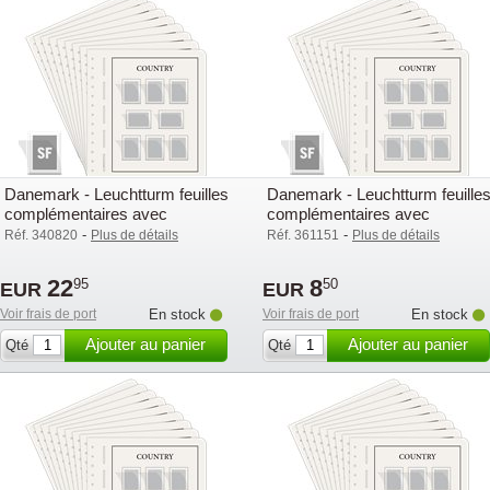
Danemark - Leuchtturm feuilles
Danemark - Leuchtturm feuille
complémentaires avec
complémentaires avec
pochettes (SF) - 2010
pochettes (SF) - 2018
-
-
Réf. 340820
Plus de détails
Réf. 361151
Plus de détails
22
8
95
50
EUR
EUR
Voir frais de port
En stock
Voir frais de port
En stock
Ajouter au panier
Ajouter au panier
Qté
Qté