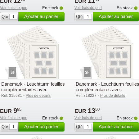
12
11
EUR
EUR
Voir frais de port
En stock
Voir frais de port
En stock
Ajouter au panier
Ajouter au panier
Qté
Qté
Danemark - Leuchtturm feuilles
Danemark - Leuchtturm feuille
complémentaires avec
complémentaires avec
pochettes (SF) - 2003
pochettes (SF) - 2006
-
-
Réf. 315681
Plus de détails
Réf. 318227
Plus de détails
9
13
95
50
EUR
EUR
Voir frais de port
En stock
Voir frais de port
En stock
Ajouter au panier
Ajouter au panier
Qté
Qté