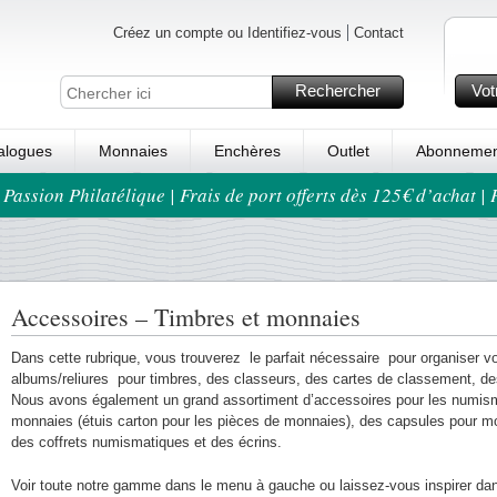
Créez un compte ou Identifiez-vous
Contact
Rechercher
Vot
alogues
Monnaies
Enchères
Outlet
Abonnemen
 Passion Philatélique | Frais de port offerts dès 125€ d’achat |
Accessoires – Timbres et monnaies
Dans cette rubrique, vous trouverez le parfait nécessaire pour organiser vot
albums/reliures pour timbres, des classeurs, des cartes de classement, de
Nous avons également un grand assortiment d’accessoires pour les numis
monnaies (étuis carton pour les pièces de monnaies), des capsules pour m
des coffrets numismatiques et des écrins.
Voir toute notre gamme dans le menu à gauche ou laissez-vous inspirer da