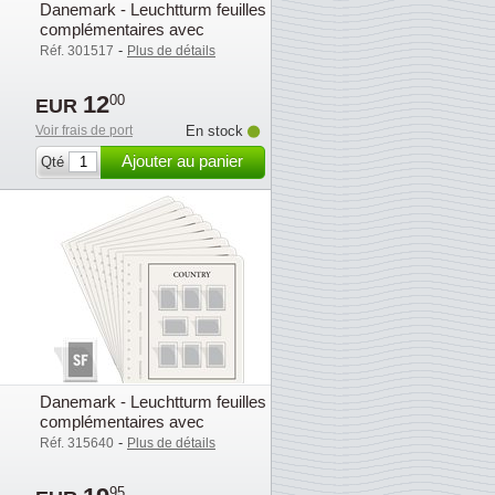
s
Danemark - Leuchtturm feuilles
complémentaires avec
pochettes (SF) - 2001
-
Réf. 301517
Plus de détails
12
00
EUR
Voir frais de port
En stock
Ajouter au panier
Qté
s
Danemark - Leuchtturm feuilles
complémentaires avec
pochettes (SF) - 2009
-
Réf. 315640
Plus de détails
95