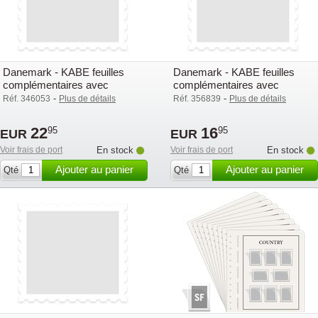
Danemark - KABE feuilles
Danemark - KABE feuilles
complémentaires avec
complémentaires avec
pochettes (OF) - 2013
pochettes (OF) - 2016
-
-
Réf. 346053
Plus de détails
Réf. 356839
Plus de détails
22
16
95
95
EUR
EUR
Voir frais de port
En stock
Voir frais de port
En stock
Ajouter au panier
Ajouter au panier
Qté
Qté