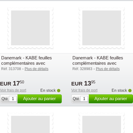
Danemark - KABE feuilles
Danemark - KABE feuilles
complémentaires avec
complémentaires avec
pochettes (OF) - 2007
pochettes (OF) - 2006
-
-
Réf. 313708
Plus de détails
Réf. 328983
Plus de détails
17
13
50
95
EUR
EUR
Voir frais de port
En stock
Voir frais de port
En stock
Ajouter au panier
Ajouter au panier
Qté
Qté