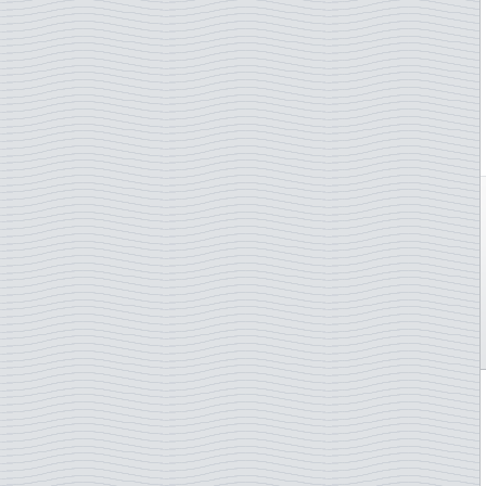
Yuugoslavie
Zimbabwe