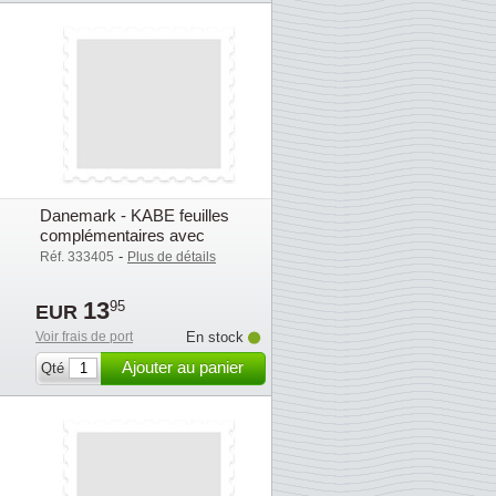
Danemark - KABE feuilles
complémentaires avec
pochettes (OF) - 2005
-
Réf. 333405
Plus de détails
13
95
EUR
Voir frais de port
En stock
Ajouter au panier
Qté