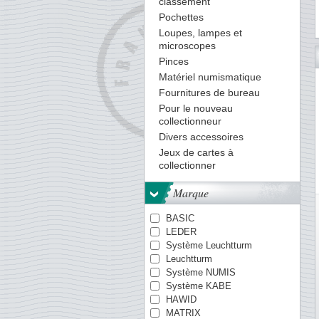
classement
Pochettes
Loupes, lampes et
microscopes
10
11
12
13
14
15
16
17
18
19
20
21
22
Pinces
Matériel numismatique
Fournitures de bureau
Pour le nouveau
collectionneur
Divers accessoires
Jeux de cartes à
collectionner
Marque
BASIC
LEDER
Système Leuchtturm
Leuchtturm
Système NUMIS
Système KABE
HAWID
MATRIX