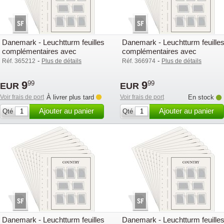
Danemark - Leuchtturm feuilles
Danemark - Leuchtturm feuille
complémentaires avec
complémentaires avec
pochettes (SF) - 2020
pochettes (SF) - 2021
-
-
Réf. 365212
Plus de détails
Réf. 366974
Plus de détails
9
9
99
99
EUR
EUR
Voir frais de port
À livrer plus tard
Voir frais de port
En stock
Ajouter au panier
Ajouter au panier
Qté
Qté
Danemark - Leuchtturm feuilles
Danemark - Leuchtturm feuille