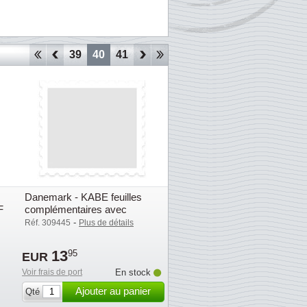
36
37
38
39
40
41
42
43
44
45
46
47
48
Danemark - KABE feuilles
F
complémentaires avec
pochettes (OF) - 2008
-
Réf. 309445
Plus de détails
13
95
EUR
Voir frais de port
En stock
Ajouter au panier
Qté