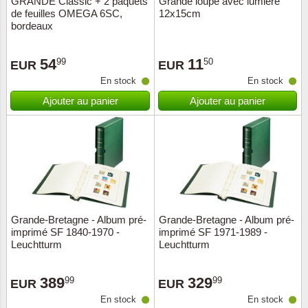
GRANDE Classic + 2 paquets
Grande loupe avec lumière
de feuilles OMEGA 6SC,
12x15cm
Musiqu
Etats-U
bordeaux
Europe 
54
11
99
50
EUR
EUR
En stock
En stock
Finlan
Ajouter au panier
Ajouter au panier
Fleurs 
Gibralt
Grèce
Grande
Grande-Bretagne - Album pré-
Grande-Bretagne - Album pré-
imprimé SF 1840-1970 -
imprimé SF 1971-1989 -
Leuchtturm
Leuchtturm
Groenl
389
329
99
99
Hongri
EUR
EUR
En stock
En stock