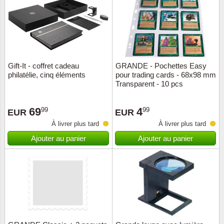
Religio
Thémat
Canad
Royaut
Thémat
Chine
Gift-It - coffret cadeau
GRANDE - Pochettes Easy
Love
Thémat
Chypre
philatélie, cinq éléments
pour trading cards - 68x98 mm
Transparent - 10 pcs
Scouts
Thémat
Colonie
69
4
99
99
EUR
EUR
Sports/
Timbres
Coloni
À livrer plus tard
À livrer plus tard
Ajouter au panier
Ajouter au panier
Timbre
Timbre
Colonie
Transpo
Danem
Person
Empire
Année 
Espag