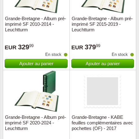
ONU
Grande-Bretagne - Album pré-
Grande-Bretagne - Album pré-
imprimé SF 2010-2014 -
imprimé SF 2015-2019 -
Pays B
Leuchtturm
Leuchtturm
Pays-B
329
379
99
99
EUR
EUR
En stock
En stock
Pologn
Ajouter au panier
Ajouter au panier
Portuga
Rouma
Saint-M
Sport c
Grande-Bretagne - Album pré-
Grande-Bretagne - KABE
imprimé SF 2020-2024 -
feuilles complémentaires avec
Leuchtturm
pochettes (OF) - 2017
Suède