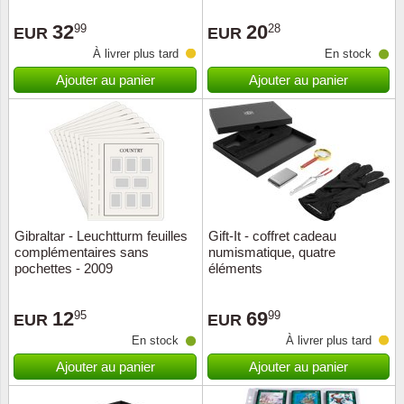
Loupes, lampes et microscopes
Abonnement
Pompie
Pièces
Allema
Lots de timbres
32
20
99
28
EUR
EUR
Pinces
Chèque cadeau
Europa
Thém. 
Allemag
À livrer plus tard
En stock
Années
Ajouter au panier
Ajouter au panier
Matériel numismatique
Newsletter
Films
Thém. 
Allema
Présentation souvenir
Pour le nouveau collectionneur
Politique de confidentialité
Fleurs/
Thémat
Amériq
Collections annuelles / livres
Fournitures de bureau
Géolog
Thémat
Animau
Vignettes de Noël et feuilles
Divers accessoires
Guerre
Thémat
Asie et
Gibraltar - Leuchtturm feuilles
Gift-It - coffret cadeau
complémentaires sans
numismatique, quatre
Jeux de cartes à collectionner
Localit
Thémat
Austral
pochettes - 2009
éléments
Médeci
Thémat
Autrich
12
69
95
99
EUR
EUR
En stock
À livrer plus tard
Monnai
Thémat
Belgiq
Ajouter au panier
Ajouter au panier
Organi
Thémat
Bulgari