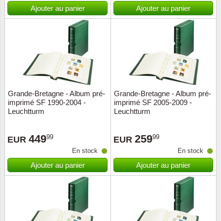
Islande
Ajouter au panier
Ajouter au panier
Iles Fé
Irlande
Italie
Grande-Bretagne - Album pré-
Grande-Bretagne - Album pré-
Japon
imprimé SF 1990-2004 -
imprimé SF 2005-2009 -
Leuchtturm
Leuchtturm
Liechte
449
259
99
99
EUR
EUR
Luxem
En stock
En stock
Ajouter au panier
Ajouter au panier
Malte
Norvèg
Nouvel