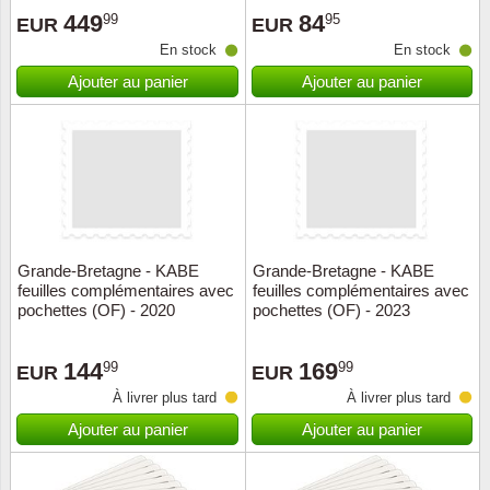
449
84
99
95
EUR
EUR
Suisse
En stock
En stock
Tchéco
Ajouter au panier
Ajouter au panier
Transpo
Turqui
Vatican
Grande-Bretagne - KABE
Grande-Bretagne - KABE
Yuugos
feuilles complémentaires avec
feuilles complémentaires avec
pochettes (OF) - 2020
pochettes (OF) - 2023
144
169
99
99
EUR
EUR
À livrer plus tard
À livrer plus tard
Ajouter au panier
Ajouter au panier