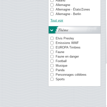
Aaland
Allemagne
Allemagne - États/Zones
Allemagne - Berlin
Allemagne de l'Est (RDA)
Tout voir
Antilles danoises
Antilles néerlandaises
Thème
Aruba
Aurigny
Elvis Presley
Australie
Emissions WWF
Autriche
EUROPA Timbres
Canada
Faune
Chine
Faune en danger
Chypre
Football
Croatie
Musique
Danemark
Panda
Egypte
Personnages célèbres
Empire Allemand
Sports
Espagne
Estonie
Estonie
Etats-Unis
Finlande
Gibraltar