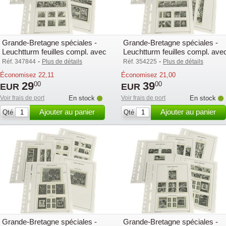
Grande-Bretagne spéciales -
Grande-Bretagne spéciales -
Leuchtturm feuilles compl. avec
Leuchtturm feuilles compl. ave
pochettes (SF) - 2014
pochettes (SF) - 2015
-
-
Réf. 347844
Plus de détails
Réf. 354225
Plus de détails
Économisez
22,11
Économisez
21,00
29
39
00
00
EUR
EUR
Voir frais de port
En stock
Voir frais de port
En stock
Ajouter au panier
Ajouter au panier
Qté
Qté
Grande-Bretagne spéciales -
Grande-Bretagne spéciales -