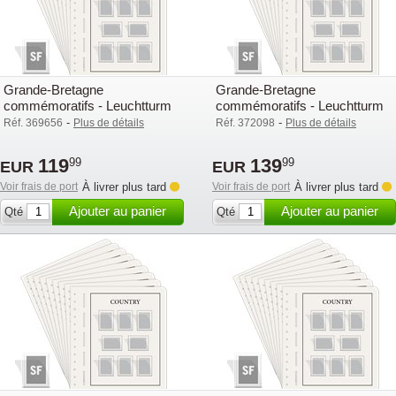
Grande-Bretagne
Grande-Bretagne
commémoratifs - Leuchtturm
commémoratifs - Leuchtturm
feuilles compl. avec poch. (SF)
feuilles compl. avec poch. (SF)
-
-
Réf. 369656
Plus de détails
Réf. 372098
Plus de détails
- 2022
- 2023
119
139
99
99
EUR
EUR
Voir frais de port
À livrer plus tard
Voir frais de port
À livrer plus tard
Ajouter au panier
Ajouter au panier
Qté
Qté