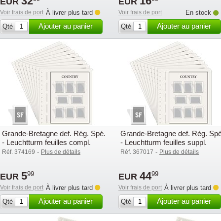
32
16
EUR
EUR
Voir frais de port
À livrer plus tard
Voir frais de port
En stock
Ajouter au panier
Ajouter au panier
Qté
Qté
Grande-Bretagne def. Rég. Spé.
Grande-Bretagne def. Rég. Spé
- Leuchtturm feuilles compl.
- Leuchtturm feuilles suppl.
avec poch. (SF) - 2024
avec poch. (SF) - 2020-2024
-
-
Réf. 374169
Plus de détails
Réf. 367017
Plus de détails
5
44
99
99
EUR
EUR
Voir frais de port
À livrer plus tard
Voir frais de port
À livrer plus tard
Ajouter au panier
Ajouter au panier
Qté
Qté