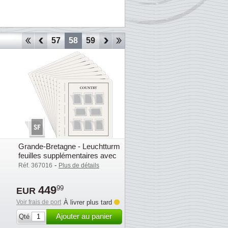
54
55
56
57
58
59
60
61
62
63
64
65
66
Grande-Bretagne - Leuchtturm
feuilles supplémentaires avec
pochettes (SF) - 2020-2024
-
Réf. 367016
Plus de détails
449
99
EUR
Voir frais de port
À livrer plus tard
Ajouter au panier
Qté