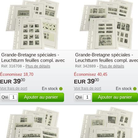
Grande-Bretagne spéciales -
Grande-Bretagne spéciales -
Leuchtturm feuilles compl. avec
Leuchtturm feuilles compl. ave
pochettes (SF) - 2008
pochettes (SF) - 2011
-
-
Réf. 316708
Plus de détails
Réf. 342889
Plus de détails
Économisez
18,70
Économisez
40,45
39
39
00
00
EUR
EUR
Voir frais de port
En stock
Voir frais de port
En stock
Ajouter au panier
Ajouter au panier
Qté
Qté