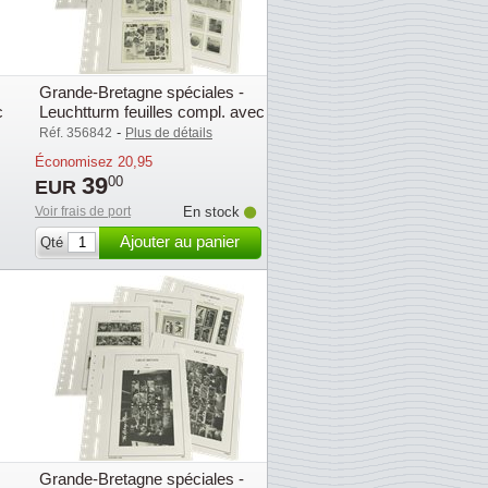
Grande-Bretagne spéciales -
c
Leuchtturm feuilles compl. avec
pochettes (SF) - 2016
-
Réf. 356842
Plus de détails
Économisez
20,95
39
00
EUR
Voir frais de port
En stock
Ajouter au panier
Qté
Grande-Bretagne spéciales -