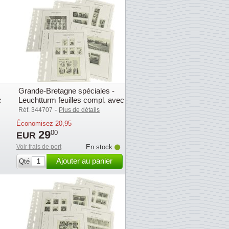
Grande-Bretagne spéciales -
c
Leuchtturm feuilles compl. avec
pochettes (SF) - 2012
-
Réf. 344707
Plus de détails
Économisez
20,95
29
00
EUR
Voir frais de port
En stock
Ajouter au panier
Qté