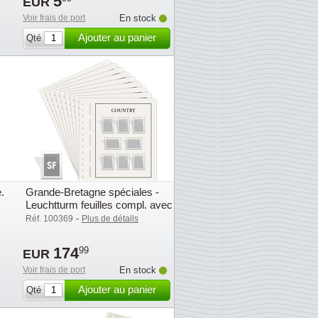
5
EUR
Voir frais de port
En stock
Ajouter au panier
Qté
.
Grande-Bretagne spéciales -
Leuchtturm feuilles compl. avec
pochettes (SF) - 2025
-
Réf. 100369
Plus de détails
174
99
EUR
Voir frais de port
En stock
Ajouter au panier
Qté