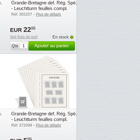
.
Grande-Bretagne def. Rég. Spé.
- Leuchtturm feuilles compl.
avec poch. (SF) - 2020
-
Réf. 365207
Plus de détails
22
99
EUR
Voir frais de port
En stock
Ajouter au panier
Qté
.
Grande-Bretagne def. Rég. Spé.
- Leuchtturm feuilles compl.
avec poch. (SF) - 2023
-
Réf. 372099
Plus de détails
99