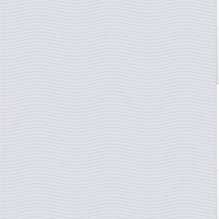
Grèce
Grande-Bretagne
Groenland
Guernesey
Hong Kong
Hongrie
Ile de Man
Iles Féroé
Irlande
Islande
Italie
Japon
Jersey
Lettonie
Liechtenstein
Lituanie
Luxembourg
Madagascar
Malte
Maroc
Namibie
Norvège
Nouvelle-Zélande
ONU - Genève