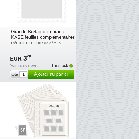
Grande-Bretagne courante -
KABE feuilles complémentaires
avec pochettes(OF) - 2004
-
Réf. 316180
Plus de détails
3
95
EUR
Voir frais de port
En stock
Ajouter au panier
Qté