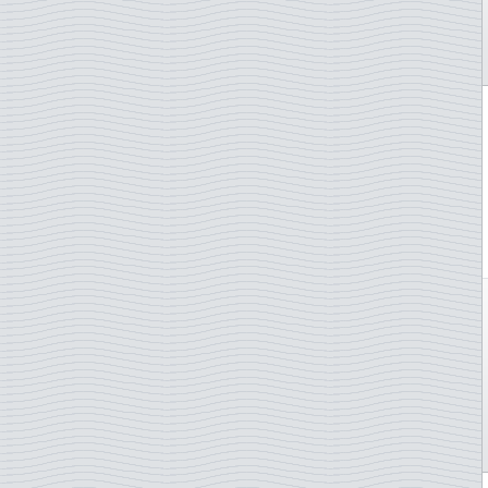
ONU - New York
ONU - Vienne
Pays-Bas
Pologne
Portugal
Portugal - Acores
Portugal - Madère
Roumanie
Saint-Marin
Serbie-pale
Singapour
Slovénie
Slovaquie
Suède
Suisse
Surinam
Taïwan
Tchécoslovaquie
Thaïlande
Turquie
TAAF - Terres australes
Ukraine
Vatican