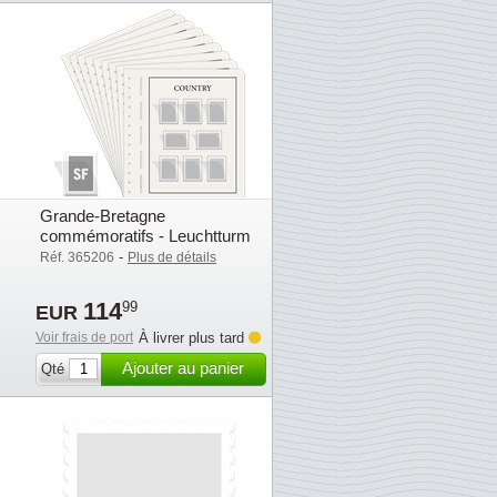
Grande-Bretagne
commémoratifs - Leuchtturm
feuilles compl. avec poch. (SF)
-
Réf. 365206
Plus de détails
- 2020
114
99
EUR
Voir frais de port
À livrer plus tard
Ajouter au panier
Qté