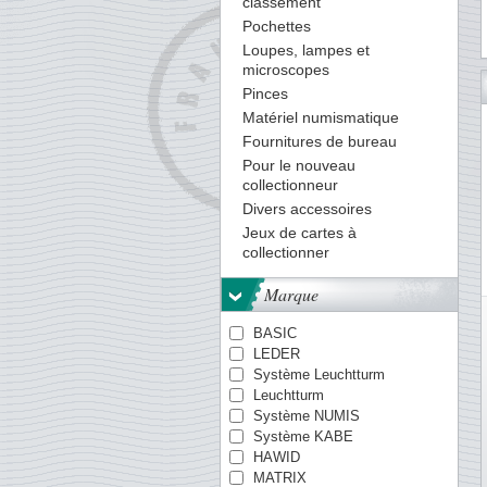
classement
Pochettes
Loupes, lampes et
microscopes
28
29
30
31
32
33
34
35
36
37
38
39
40
Pinces
Matériel numismatique
Fournitures de bureau
Pour le nouveau
collectionneur
Divers accessoires
Jeux de cartes à
collectionner
Marque
BASIC
LEDER
Système Leuchtturm
Leuchtturm
Système NUMIS
Système KABE
HAWID
MATRIX