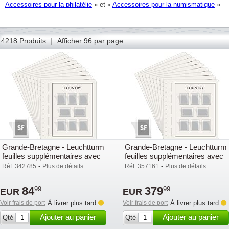
Accessoires pour la philatélie
» et «
Accessoires pour la numismatique
»
41
42
43
44
45
46
47
48
49
50
51
52
53
4218 Produits |
Afficher 96 par page
Grande-Bretagne - Leuchtturm
Grande-Bretagne - Leuchtturm
feuilles supplémentaires avec
feuilles supplémentaires avec
pochettes (SF) - 2010-2019
pochettes (SF) - 2015-2019
-
-
Réf. 342785
Plus de détails
Réf. 357161
Plus de détails
84
379
99
99
EUR
EUR
Voir frais de port
À livrer plus tard
Voir frais de port
À livrer plus tard
Ajouter au panier
Ajouter au panier
Qté
Qté