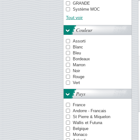
GRANDE
Système MOC
TACK
Tout voir
PREMIUM
Système OPTIMA
Couleur
Quadrum
VARIO
Assorti
Système KANZLEI
Blanc
Pochettes ENCAP
Bleu
COMFORT
Bordeaux
Système FOLIO
Marron
Smart
Noir
LAPE
Rouge
Vert
Pays
France
Andorre - Francais
St Pierre & Miquelon
Wallis et Futuna
Belgique
Monaco