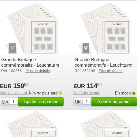
Grande-Bretagne
Grande-Bretagne
commémoratifs - Leuchtturm
commémoratifs - Leuchtturm
feuilles compl. avec poch. (SF)
feuilles compl. avec poch. (SF)
-
-
Réf. 100366
Plus de détails
Réf. 363109
Plus de détails
- 2025
- 2019
159
114
99
99
EUR
EUR
Voir frais de port
À livrer plus tard
Voir frais de port
En stock
Ajouter au panier
Ajouter au panier
Qté
Qté