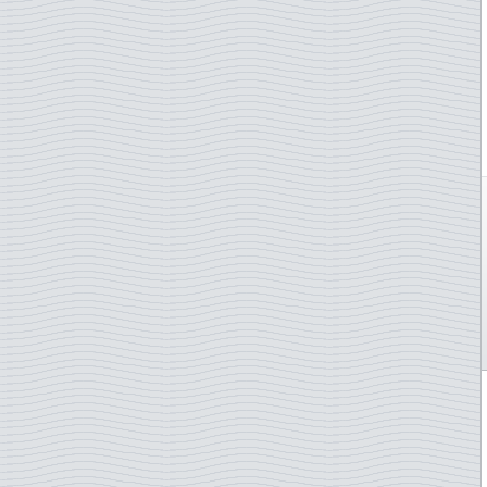
Yuugoslavie
Zimbabwe