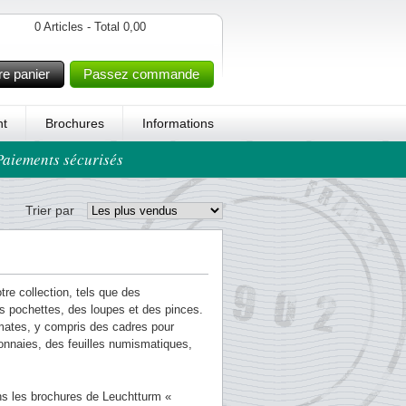
0 Articles - Total 0,00
re panier
Passez commande
t
Brochures
Informations
 Paiements sécurisés
Trier par
re collection, tels que des
s pochettes, des loupes et des pinces.
mates, y compris des cadres pour
onnaies, des feuilles numismatiques,
ns les brochures de Leuchtturm «