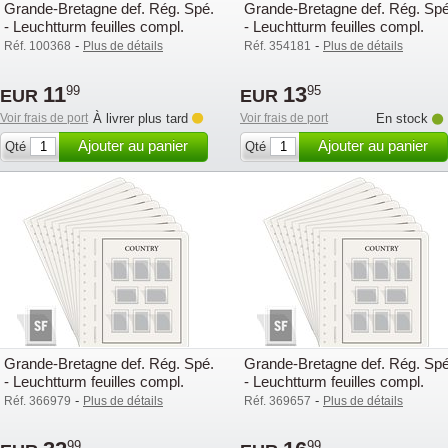
Grande-Bretagne def. Rég. Spé.
Grande-Bretagne def. Rég. Spé
- Leuchtturm feuilles compl.
- Leuchtturm feuilles compl.
avec poch. (SF) - 2025
avec poch. (SF) - 2015
-
-
Réf. 100368
Plus de détails
Réf. 354181
Plus de détails
11
13
99
95
EUR
EUR
Voir frais de port
À livrer plus tard
Voir frais de port
En stock
Ajouter au panier
Ajouter au panier
Qté
Qté
Grande-Bretagne def. Rég. Spé.
Grande-Bretagne def. Rég. Spé
- Leuchtturm feuilles compl.
- Leuchtturm feuilles compl.
avec poch. (SF) - 2021
avec poch. (SF) - 2022
-
-
Réf. 366979
Plus de détails
Réf. 369657
Plus de détails
99
99