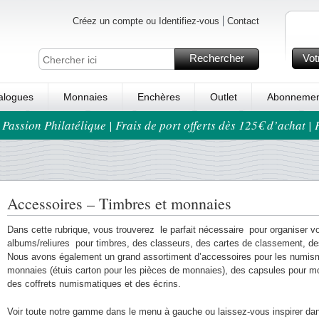
Créez un compte ou Identifiez-vous
Contact
Rechercher
Vot
alogues
Monnaies
Enchères
Outlet
Abonnemen
 Passion Philatélique | Frais de port offerts dès 125€ d’achat |
Accessoires – Timbres et monnaies
Dans cette rubrique, vous trouverez le parfait nécessaire pour organiser vot
albums/reliures pour timbres, des classeurs, des cartes de classement, de
Nous avons également un grand assortiment d’accessoires pour les numis
monnaies (étuis carton pour les pièces de monnaies), des capsules pour m
des coffrets numismatiques et des écrins.
Voir toute notre gamme dans le menu à gauche ou laissez-vous inspirer da