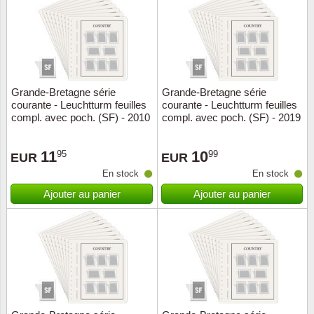
Religio
Thémat
Canad
Royaut
Thémat
Chine
Grande-Bretagne série
Grande-Bretagne série
Love
Thémat
Chypre
courante - Leuchtturm feuilles
courante - Leuchtturm feuilles
compl. avec poch. (SF) - 2010
compl. avec poch. (SF) - 2019
Scouts
Thémat
Colonie
11
10
95
99
EUR
EUR
Sports/
Timbres
Coloni
En stock
En stock
Ajouter au panier
Ajouter au panier
Timbre
Timbre
Colonie
Transpo
Danem
Person
Empire
Année 
Espag