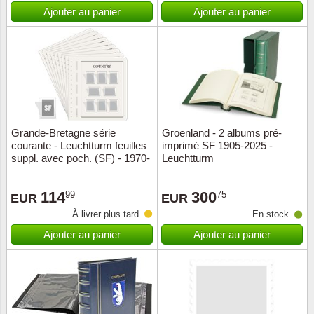
Islande
Ajouter au panier
Ajouter au panier
Iles Fé
Irlande
Italie
Grande-Bretagne série
Groenland - 2 albums pré-
Japon
courante - Leuchtturm feuilles
imprimé SF 1905-2025 -
suppl. avec poch. (SF) - 1970-
Leuchtturm
1993
Liechte
114
300
99
75
EUR
EUR
Luxem
À livrer plus tard
En stock
Ajouter au panier
Ajouter au panier
Malte
Norvèg
Nouvel