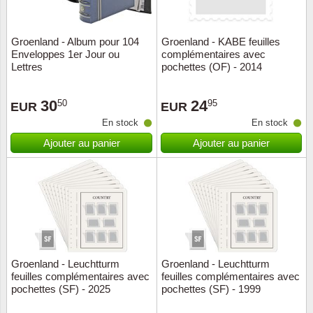
ONU
Groenland - Album pour 104
Groenland - KABE feuilles
Enveloppes 1er Jour ou
complémentaires avec
Pays B
Lettres
pochettes (OF) - 2014
Pays-B
30
24
50
95
EUR
EUR
En stock
En stock
Pologn
Ajouter au panier
Ajouter au panier
Portuga
Rouma
Saint-M
Sport c
Groenland - Leuchtturm
Groenland - Leuchtturm
feuilles complémentaires avec
feuilles complémentaires avec
pochettes (SF) - 2025
pochettes (SF) - 1999
Suède