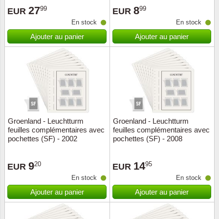
27
8
99
99
EUR
EUR
Suisse
En stock
En stock
Tchéco
Ajouter au panier
Ajouter au panier
Transpo
Turqui
Vatican
Groenland - Leuchtturm
Groenland - Leuchtturm
Yuugos
feuilles complémentaires avec
feuilles complémentaires avec
pochettes (SF) - 2002
pochettes (SF) - 2008
9
14
20
95
EUR
EUR
En stock
En stock
Ajouter au panier
Ajouter au panier