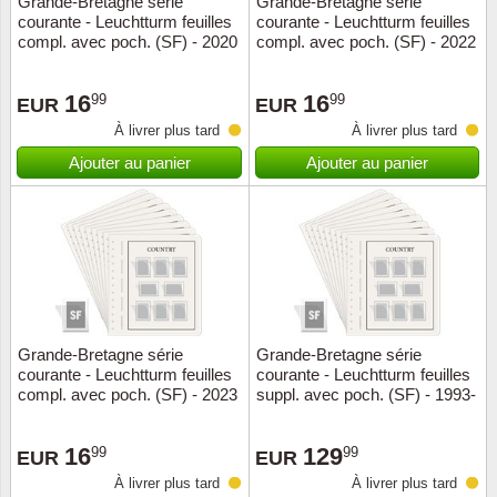
Grande-Bretagne série
Grande-Bretagne série
courante - Leuchtturm feuilles
courante - Leuchtturm feuilles
Musiqu
Etats-U
compl. avec poch. (SF) - 2020
compl. avec poch. (SF) - 2022
Europe 
16
16
99
99
EUR
EUR
À livrer plus tard
À livrer plus tard
Finlan
Ajouter au panier
Ajouter au panier
Fleurs 
Gibralt
Grèce
Grande
Grande-Bretagne série
Grande-Bretagne série
courante - Leuchtturm feuilles
courante - Leuchtturm feuilles
compl. avec poch. (SF) - 2023
suppl. avec poch. (SF) - 1993-
Groenl
2009
16
129
99
99
Hongri
EUR
EUR
À livrer plus tard
À livrer plus tard