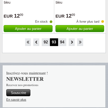
bleu
bleu
12
12
99
99
EUR
EUR
En stock
À livrer plus tard
Ajouter au panier
Ajouter au panier
87
88
89
90
91
92
93
94
95
96
97
98
99
Inscrivez-vous maintenant !
NEWSLETTER
Recevez nos promotions
Souscrire
En savoir plus