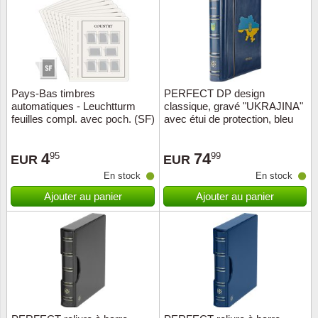
Religio
Thémat
Canad
Royaut
Thémat
Chine
Pays-Bas timbres
PERFECT DP design
Love
Thémat
Chypre
automatiques - Leuchtturm
classique, gravé "UKRAJINA"
feuilles compl. avec poch. (SF)
avec étui de protection, bleu
Scouts
Thémat
Colonie
- 2017
4
74
95
99
EUR
EUR
Sports/
Timbres
Coloni
En stock
En stock
Ajouter au panier
Ajouter au panier
Timbre
Timbre
Colonie
Transpo
Danem
Person
Empire
Année 
Espag