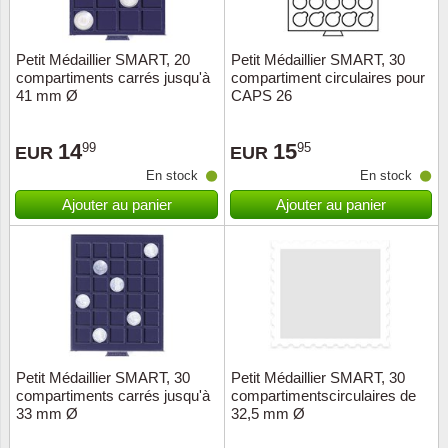
ONU
Petit Médaillier SMART, 20
Petit Médaillier SMART, 30
compartiments carrés jusqu'à
compartiment circulaires pour
Pays B
41 mm Ø
CAPS 26
Pays-B
14
15
99
95
EUR
EUR
En stock
En stock
Pologn
Ajouter au panier
Ajouter au panier
Portuga
Rouma
Saint-M
Sport c
Petit Médaillier SMART, 30
Petit Médaillier SMART, 30
compartiments carrés jusqu'à
compartimentscirculaires de
33 mm Ø
32,5 mm Ø
Suède