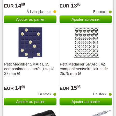
14
13
99
95
EUR
EUR
Suisse
À livrer plus tard
En stock
Tchéco
Ajouter au panier
Ajouter au panier
Transpo
Turqui
Vatican
Petit Médaillier SMART, 35
Petit Médaillier SMART, 42
Yuugos
compartiments carrés jusqu'à
compartimentscirculaires de
27 mm Ø
25.75 mm Ø
14
15
99
95
EUR
EUR
En stock
En stock
Ajouter au panier
Ajouter au panier