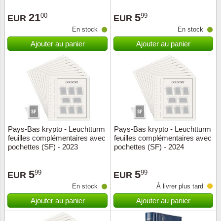
Loupes, lampes et microscopes
Abonnement
Pompie
Pièces
Allema
Lots de timbres
21
5
00
99
EUR
EUR
Pinces
Chèque cadeau
Europa
Thém. 
Allemag
En stock
En stock
Années
Ajouter au panier
Ajouter au panier
Matériel numismatique
Newsletter
Films
Thém. 
Allema
Présentation souvenir
Pour le nouveau collectionneur
Politique de confidentialité
Fleurs/
Thémat
Amériq
Collections annuelles / livres
Fournitures de bureau
Géolog
Thémat
Animau
Vignettes de Noël et feuilles
Divers accessoires
Guerre
Thémat
Asie et
Pays-Bas krypto - Leuchtturm
Pays-Bas krypto - Leuchtturm
feuilles complémentaires avec
feuilles complémentaires avec
Jeux de cartes à collectionner
Localit
Thémat
Austral
pochettes (SF) - 2023
pochettes (SF) - 2024
Médeci
Thémat
Autrich
5
5
99
99
EUR
EUR
En stock
À livrer plus tard
Monnai
Thémat
Belgiq
Ajouter au panier
Ajouter au panier
Organi
Thémat
Bulgari