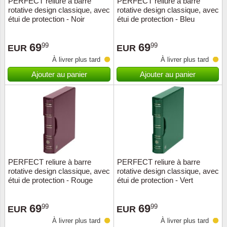
PERFECT reliure à barre
PERFECT reliure à barre
rotative design classique, avec
rotative design classique, avec
Musiqu
Etats-U
étui de protection - Noir
étui de protection - Bleu
Europe 
69
69
99
99
EUR
EUR
À livrer plus tard
À livrer plus tard
Finlan
Ajouter au panier
Ajouter au panier
Fleurs 
Gibralt
Grèce
Grande
PERFECT reliure à barre
PERFECT reliure à barre
rotative design classique, avec
rotative design classique, avec
étui de protection - Rouge
étui de protection - Vert
Groenl
69
69
99
99
Hongri
EUR
EUR
À livrer plus tard
À livrer plus tard