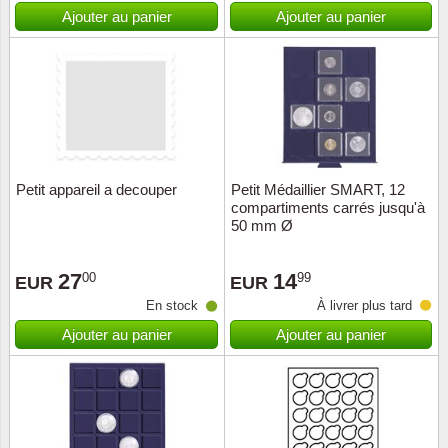
Islande
Ajouter au panier
Ajouter au panier
Iles Fé
Irlande
Italie
Petit appareil a decouper
Petit Médaillier SMART, 12
Japon
compartiments carrés jusqu'à
50 mm Ø
Liechte
27
14
00
99
EUR
EUR
Luxem
En stock
À livrer plus tard
Ajouter au panier
Ajouter au panier
Malte
Norvèg
Nouvel