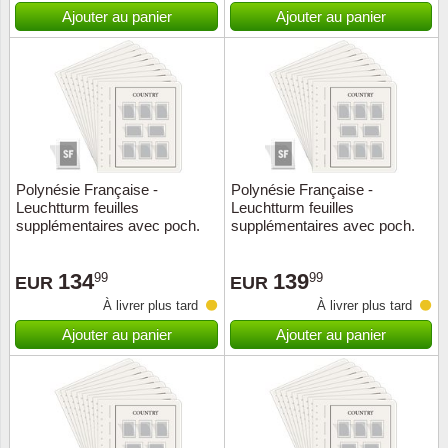
Islande
Ajouter au panier
Ajouter au panier
Iles Fé
Irlande
Italie
Polynésie Française -
Polynésie Française -
Japon
Leuchtturm feuilles
Leuchtturm feuilles
supplémentaires avec poch.
supplémentaires avec poch.
(SF) - 1958-1979
(SF) - 2000-2009
Liechte
134
139
99
99
EUR
EUR
Luxem
À livrer plus tard
À livrer plus tard
Ajouter au panier
Ajouter au panier
Malte
Norvèg
Nouvel