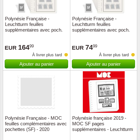
ONU
Polynésie Française -
Polynésie Française -
Leuchtturm feuilles
Leuchtturm feuilles
Pays B
supplémentaires avec poch.
supplémentaires avec poch.
(SF) - 2010-2019
(SF) - 2020-2024
Pays-B
164
74
99
99
EUR
EUR
À livrer plus tard
À livrer plus tard
Pologn
Ajouter au panier
Ajouter au panier
Portuga
Rouma
Saint-M
Sport c
Polynésie Française - MOC
Polynésie française 2019 -
feuilles complémentaires avec
MOC SF pages
pochettes (SF) - 2020
supplémentaires - Leuchtturm
Suède