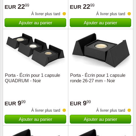
22
22
99
99
EUR
EUR
Suisse
À livrer plus tard
À livrer plus tard
Tchéco
Ajouter au panier
Ajouter au panier
Transpo
Turqui
Vatican
Porta - Écrin pour 1 capsule
Porta - Écrin pour 1 capsule
Yuugos
QUADRUM - Noir
ronde 26-27 mm - Noir
9
9
99
99
EUR
EUR
À livrer plus tard
À livrer plus tard
Ajouter au panier
Ajouter au panier