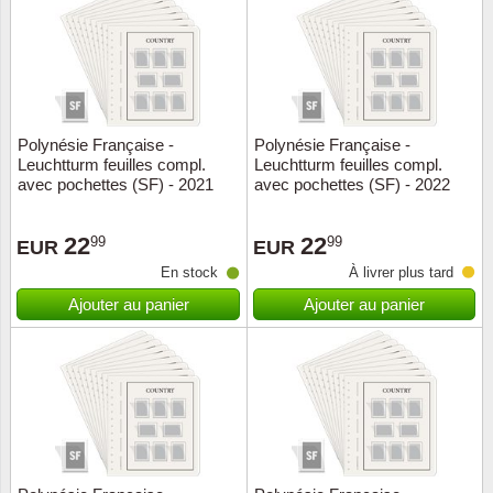
Religio
Thémat
Canad
Royaut
Thémat
Chine
Polynésie Française -
Polynésie Française -
Love
Thémat
Chypre
Leuchtturm feuilles compl.
Leuchtturm feuilles compl.
avec pochettes (SF) - 2021
avec pochettes (SF) - 2022
Scouts
Thémat
Colonie
22
22
99
99
EUR
EUR
Sports/
Timbres
Coloni
En stock
À livrer plus tard
Ajouter au panier
Ajouter au panier
Timbre
Timbre
Colonie
Transpo
Danem
Person
Empire
Année 
Espag