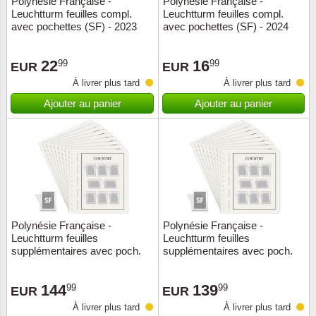
Polynésie Française -
Polynésie Française -
Leuchtturm feuilles compl.
Leuchtturm feuilles compl.
Musiqu
Etats-U
avec pochettes (SF) - 2023
avec pochettes (SF) - 2024
Europe 
22
16
99
99
EUR
EUR
À livrer plus tard
À livrer plus tard
Finlan
Ajouter au panier
Ajouter au panier
Fleurs 
Gibralt
Grèce
Grande
Polynésie Française -
Polynésie Française -
Leuchtturm feuilles
Leuchtturm feuilles
supplémentaires avec poch.
supplémentaires avec poch.
Groenl
(SF) - 1990-1999
(SF) - 1980-1989
144
139
99
99
Hongri
EUR
EUR
À livrer plus tard
À livrer plus tard