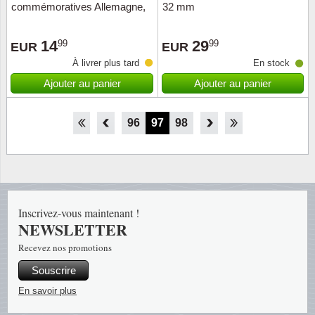
commémoratives Allemagne,
32 mm
en bleu
14
29
99
99
EUR
EUR
À livrer plus tard
En stock
Ajouter au panier
Ajouter au panier
91
92
93
94
95
96
97
98
99
100
101
102
103
Inscrivez-vous maintenant !
NEWSLETTER
Recevez nos promotions
Souscrire
En savoir plus