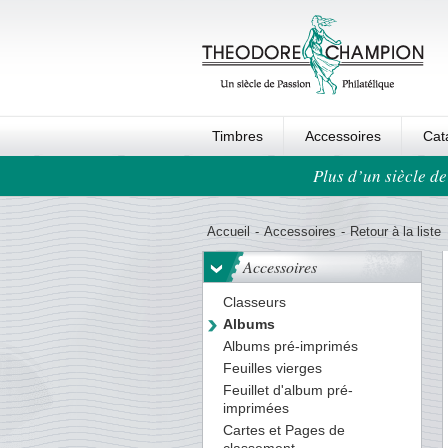
Timbres
Accessoires
Cat
Plus d’un siècle de
Ordre au panier
Accueil
-
Accessoires
-
Retour à la liste
Accessoires
Classeurs
Albums
Albums pré-imprimés
Feuilles vierges
Feuillet d'album pré-
imprimées
Cartes et Pages de