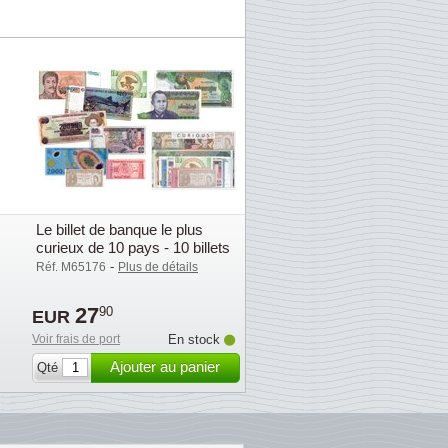
Le billet de banque le plus
curieux de 10 pays - 10 billets
de banque - Non-circulés
-
Réf. M65176
Plus de détails
27
90
EUR
Voir frais de port
En stock
Ajouter au panier
Qté