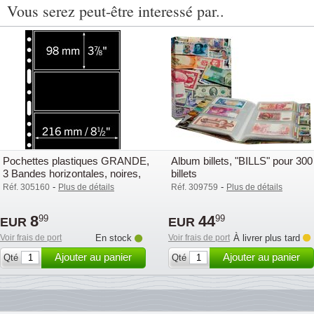
Vous serez peut-être interessé par..
Pochettes plastiques GRANDE,
Album billets, "BILLS" pour 300
3 Bandes horizontales, noires,
billets
de Leuchtturm
-
-
Réf. 305160
Plus de détails
Réf. 309759
Plus de détails
8
44
99
99
EUR
EUR
Voir frais de port
En stock
Voir frais de port
À livrer plus tard
Ajouter au panier
Ajouter au panier
Qté
Qté