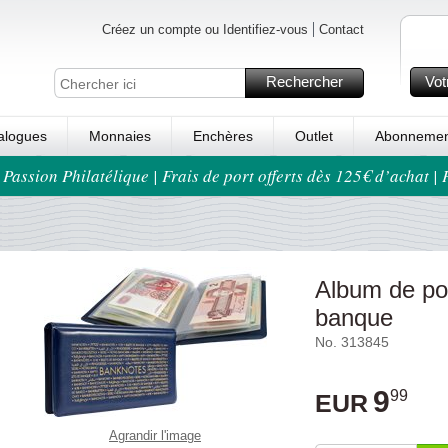
Créez un compte ou Identifiez-vous
Contact
Rechercher
Vot
alogues
Monnaies
Enchères
Outlet
Abonnemen
 Passion Philatélique | Frais de port offerts dès 125€ d’achat |
Album de poc
banque
No. 313845
9
99
EUR
Agrandir l'image