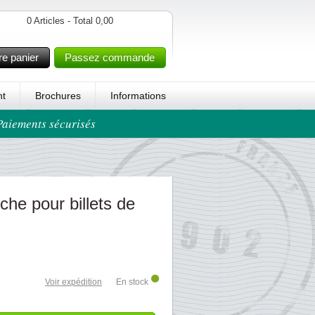
0 Articles - Total 0,00
re panier
Passez commande
t
Brochures
Informations
 Paiements sécurisés
he pour billets de
Voir expédition
En stock