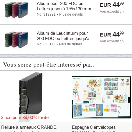
Album pour 200 FDC ou
44
99
EUR
Lettres jusqu'à 195x130 mm,
Voir expédition
rouge, de Leuchtturm
-
No. 319991
Plus de détails
Album de Leuchtturm pour
44
99
EUR
200 FDC ou Lettres jusqu'à
Voir expédition
195x130 mm, bleu
-
No. 333112
Plus de détails
Vous serez peut-être interessé par..
3 pcs pour 39,00 € l’unité
Reliure à anneaux GRANDE,
Espagne 8 enveloppes