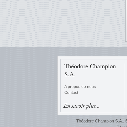
Théodore Champion
S.A.
A propos de nous
Contact
En savoir plus...
Théodore Champion S.A., 65