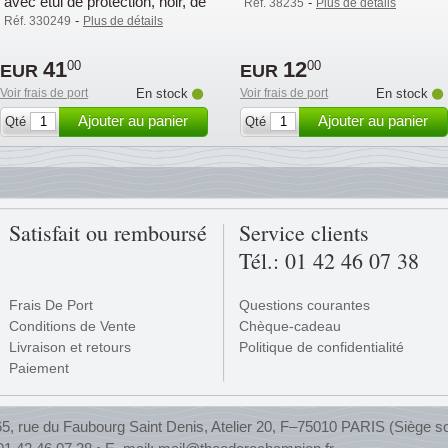
avec étui de protection, noir, de
-
Réf. 38235
Plus de détails
Leuchtturm
-
Réf. 330249
Plus de détails
41
12
00
00
EUR
EUR
Voir frais de port
En stock
Voir frais de port
En stock
Ajouter au panier
Ajouter au panier
Qté
Qté
Satisfait ou remboursé
Service clients
Tél.: 01 42 46 07 38
Frais De Port
Questions courantes
Conditions de Vente
Chèque-cadeau
Livraison et retours
Politique de confidentialité
Paiement
, rue du Faubourg Saint Denis, Atelier 20, F–75010 PARIS (Siège so