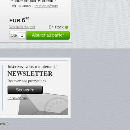
Prince héritier Frederik -
Env.premier jour
-
Réf. DG0865
Plus de détails
6
75
EUR
Voir frais de port
En stock
Ajouter au panier
Qté
Inscrivez-vous maintenant !
NEWSLETTER
Recevez nos promotions
Souscrire
En savoir plus
cial)