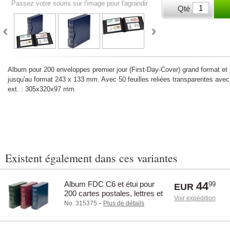
Passez votre souris sur l'image pour l'agrandir
Qté
Album pour 200 enveloppes premier jour (First-Day-Cover) grand format et
jusqu'au format 243 x 133 mm. Avec 50 feuilles reliées transparentes avec
ext. : 305x320x97 mm
Existent également dans ces variantes
Album FDC C6 et étui pour
44
99
EUR
200 cartes postales, lettres et
Voir expédition
EPJ - Vert
-
No. 315375
Plus de détails