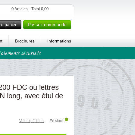
0 Articles - Total 0,00
re panier
Passez commande
t
Brochures
Informations
 Paiements sécurisés
200 FDC ou lettres
N long, avec étui de
Voir expédition
En stock