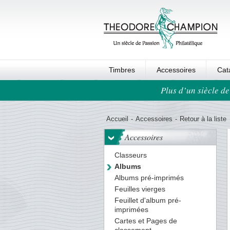
Timbres
Accessoires
Cat
Plus d’un siècle de
Ordre au panier
Accueil
-
Accessoires
-
Retour à la liste
Accessoires
Classeurs
Albums
Albums pré-imprimés
Feuilles vierges
Feuillet d'album pré-
imprimées
Cartes et Pages de