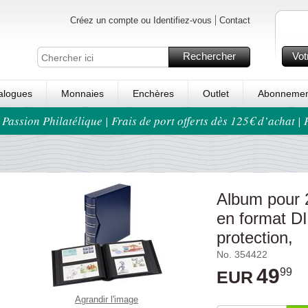
Créez un compte ou Identifiez-vous
Contact
Rechercher
Vot
alogues
Monnaies
Enchères
Outlet
Abonnemen
 Passion Philatélique | Frais de port offerts dès 125€ d’achat |
Album pour 
en format DI
protection,
No. 354422
49
99
EUR
Agrandir l'image