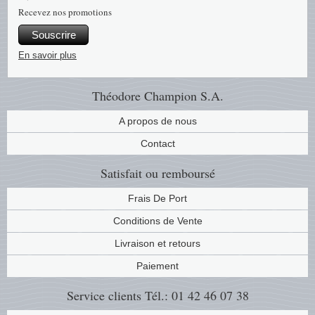
Islande
Recevez nos promotions
Souscrire
Iles Fé
En savoir plus
Irlande
Théodore Champion S.A.
Italie
A propos de nous
Japon
Contact
Satisfait ou remboursé
Liechte
Frais De Port
Luxem
Conditions de Vente
Malte
Livraison et retours
Paiement
Norvèg
Service clients
Tél.: 01 42 46 07 38
Nouvel