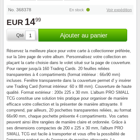
Loupes, lampes et microscopes
Abonnement
Pompie
Pièces
Allema
Lots de timbres
No. 368378
En stock
Voir expédition
Pinces
Chèque cadeau
Europa
Thém. 
Allemag
14
99
EUR
Années
Matériel numismatique
Newsletter
Films
Thém. 
Allema
Ajouter au panier
Qté
Présentation souvenir
Pour le nouveau collectionneur
Politique de confidentialité
Fleurs/
Thémat
Amériq
Réservez la meilleure place pour votre carte à collectionner préférée,
Collections annuelles / livres
sur la 1ère page de votre album. Personnalisez votre collection en
Fournitures de bureau
Géolog
Thémat
Animau
plaçant la carte choisie dans le volet situé sur la page de couverture.
Pour ranger jusqu'à 160 Trading Cards. 20 feuilles reliées
Vignettes de Noël et feuilles
transparentes à 4 compartiments (format intérieur : 66x90 mm)
Divers accessoires
Guerre
Thémat
Asie et
incluses. Fenêtre transparente dans la couverture permet d' y insérer
une Trading Card (format intérieur: 60 x 88 mm). Couverture de haute
Jeux de cartes à collectionner
qualité. Format extérieur : 200x 225 x 30 mm. L'album PRO SMALL
Localit
Thémat
Austral
TCG constitue une solution très pratique pour organiser de manière
efficace votre collection et la présenter de manière attrayante. Il
Médeci
Thémat
Autrich
comprend, par ailleurs, 20 pochettes transparentes reliées, au format
66x90 mm, chaque pochette présente 4 compartiments. Vos cartes
peuvent ainsi être rangées de manière claire et ordonnée. Grâce à
Monnai
Thémat
Belgiq
ses dimensions compactes de 200 x 225 x 30 mm, l'album PRO
SMALL TCG est facile à transporter et vous offre la possibilité de
Organi
Thémat
Bulgari
l'emmener partout ou de l'exposer de manière attrayante. La