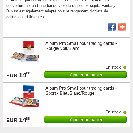
couverture noire et une bande violette rappel les sujets Fantasy,
l'album est également adapté pour le rangement d'objets de
Religio
Thémat
Canad
collections différentes.
Royaut
Thémat
Chine
Love
Thémat
Chypre
Album Pro Small pour trading cards -
Rouge/Noir/Blanc
Scouts
Thémat
Colonie
En stock
Sports/
Timbres
Coloni
14
99
Ajouter au panier
EUR
Timbre
Timbre
Colonie
Album Pro Small pour trading cards -
Sport - Bleu/Blanc/Rouge
Transpo
Danem
Person
Empire
En stock
14
99
Ajouter au panier
EUR
Année 
Espag