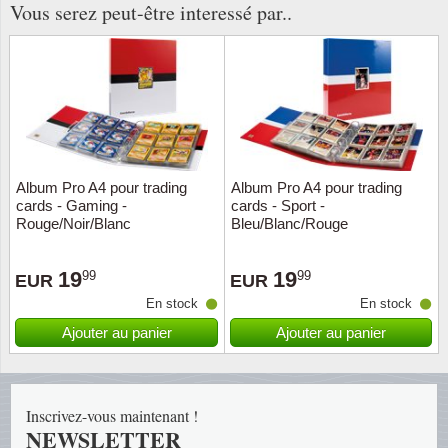
Vous serez peut-être interessé par..
Musiqu
Etats-U
Europe 
Finlan
Fleurs 
Album Pro A4 pour trading
Album Pro A4 pour trading
cards - Gaming -
cards - Sport -
Gibralt
Rouge/Noir/Blanc
Bleu/Blanc/Rouge
Grèce
19
19
99
99
EUR
EUR
En stock
En stock
Grande
Ajouter au panier
Ajouter au panier
Groenl
Hongri
Inscrivez-vous maintenant !
NEWSLETTER