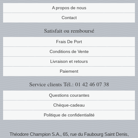
Musiqu
Etats-U
A propos de nous
Contact
Europe 
Satisfait ou remboursé
Finlan
Frais De Port
Conditions de Vente
Fleurs 
Livraison et retours
Gibralt
Paiement
Grèce
Service clients
Tél.: 01 42 46 07 38
Questions courantes
Grande
Chèque-cadeau
Groenl
Politique de confidentialité
Hongri
Théodore Champion S.A., 65, rue du Faubourg Saint Denis,