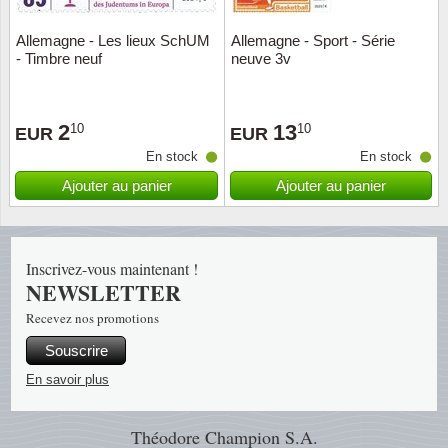
Allemagne - Les lieux SchUM
Allemagne - Sport - Série
Religio
Thémat
Canad
- Timbre neuf
neuve 3v
Royaut
Thémat
Chine
2
13
10
10
EUR
EUR
Love
Thémat
Chypre
En stock
En stock
Scouts
Thémat
Colonie
Ajouter au panier
Ajouter au panier
Sports/
Timbres
Coloni
Inscrivez-vous maintenant !
Timbre
Timbre
Colonie
NEWSLETTER
Recevez nos promotions
Transpo
Danem
Souscrire
Person
Empire
En savoir plus
Année 
Espag
Théodore Champion S.A.