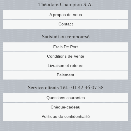
Théodore Champion S.A.
Musiqu
Etats-U
A propos de nous
Europe 
Contact
Satisfait ou remboursé
Finlan
Frais De Port
Fleurs 
Conditions de Vente
Gibralt
Livraison et retours
Paiement
Grèce
Service clients
Tél.: 01 42 46 07 38
Grande
Questions courantes
Groenl
Chèque-cadeau
Politique de confidentialité
Hongri