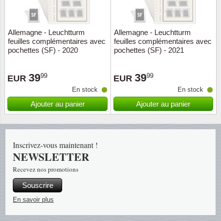
Religio
Thémat
Canad
Allemagne - Leuchtturm
Allemagne - Leuchtturm
feuilles complémentaires avec
feuilles complémentaires avec
Royaut
Thémat
Chine
pochettes (SF) - 2020
pochettes (SF) - 2021
Love
Thémat
Chypre
39
39
99
99
EUR
EUR
En stock
En stock
Scouts
Thémat
Colonie
Ajouter au panier
Ajouter au panier
Sports/
Timbres
Coloni
Timbre
Timbre
Colonie
Inscrivez-vous maintenant !
NEWSLETTER
Transpo
Danem
Recevez nos promotions
Souscrire
Person
Empire
En savoir plus
Année 
Espag