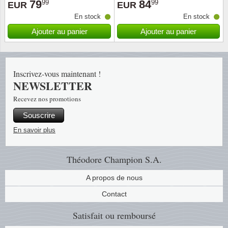
79
84
99
99
EUR
EUR
En stock
En stock
Religio
Thémat
Canad
Ajouter au panier
Ajouter au panier
Royaut
Thémat
Chine
Love
Thémat
Chypre
Inscrivez-vous maintenant !
NEWSLETTER
Scouts
Thémat
Colonie
Recevez nos promotions
Souscrire
Sports/
Timbres
Coloni
En savoir plus
Timbre
Timbre
Colonie
Théodore Champion S.A.
Transpo
Danem
A propos de nous
Person
Empire
Contact
Satisfait ou remboursé
Année 
Espag