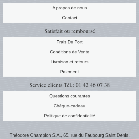
Musiqu
Etats-U
A propos de nous
Contact
Europe 
Satisfait ou remboursé
Finlan
Frais De Port
Conditions de Vente
Fleurs 
Livraison et retours
Gibralt
Paiement
Grèce
Service clients
Tél.: 01 42 46 07 38
Questions courantes
Grande
Chèque-cadeau
Groenl
Politique de confidentialité
Hongri
Théodore Champion S.A., 65, rue du Faubourg Saint Denis,