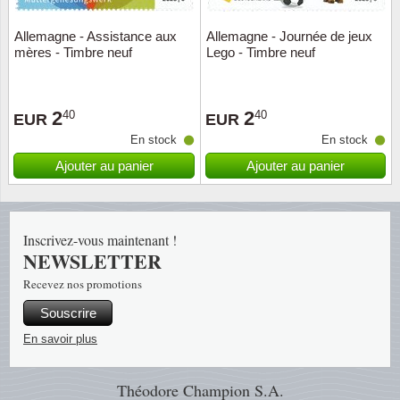
Allemagne - Assistance aux
Allemagne - Journée de jeux
Religio
Thémat
Canad
mères - Timbre neuf
Lego - Timbre neuf
Royaut
Thémat
Chine
2
2
40
40
EUR
EUR
Love
Thémat
Chypre
En stock
En stock
Scouts
Thémat
Colonie
Ajouter au panier
Ajouter au panier
Sports/
Timbres
Coloni
Inscrivez-vous maintenant !
Timbre
Timbre
Colonie
NEWSLETTER
Recevez nos promotions
Transpo
Danem
Souscrire
Person
Empire
En savoir plus
Année 
Espag
Théodore Champion S.A.