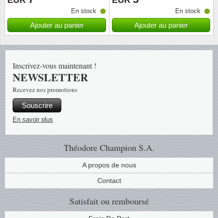
EUR
EUR
En stock
En stock
Religio
Thémat
Canad
Ajouter au panier
Ajouter au panier
Royaut
Thémat
Chine
Inscrivez-vous maintenant !
Love
Thémat
Chypre
NEWSLETTER
Recevez nos promotions
Scouts
Thémat
Colonie
Souscrire
Sports/
Timbres
Coloni
En savoir plus
Timbre
Timbre
Colonie
Théodore Champion S.A.
Transpo
Danem
A propos de nous
Contact
Person
Empire
Satisfait ou remboursé
Année 
Espag