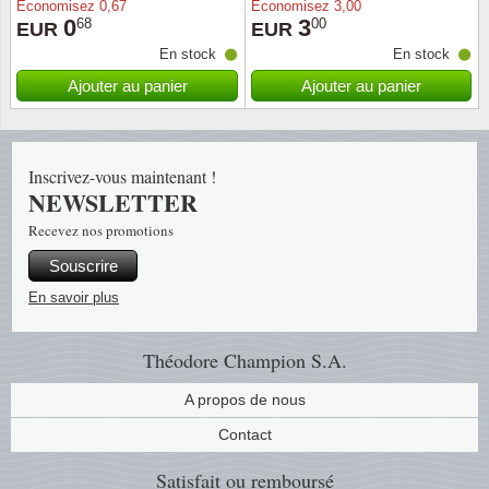
Économisez
0,67
Économisez
3,00
0
3
68
00
EUR
EUR
Religio
Thémat
Canad
En stock
En stock
Ajouter au panier
Ajouter au panier
Royaut
Thémat
Chine
Love
Thémat
Chypre
Inscrivez-vous maintenant !
NEWSLETTER
Scouts
Thémat
Colonie
Recevez nos promotions
Sports/
Timbres
Coloni
Souscrire
En savoir plus
Timbre
Timbre
Colonie
Théodore Champion S.A.
Transpo
Danem
A propos de nous
Person
Empire
Contact
Année 
Espag
Satisfait ou remboursé