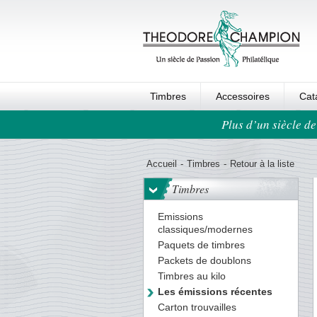
Timbres
Accessoires
Cat
Plus d’un siècle de
Ordre au panier
Accueil
-
Timbres
-
Retour à la liste
Timbres
Emissions
classiques/modernes
Paquets de timbres
Packets de doublons
Timbres au kilo
Les émissions récentes
Carton trouvailles