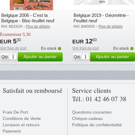
Belgique 2006 - C'est la
Belgique 2019 - Géométrie -
Belgique - Bloc-feuillet neuf
Feuillet neuf
-
-
Réf. BEE829
Plus de détails
Réf. BM0005
Plus de détails
Économisez
5,30
5
12
30
60
EUR
EUR
Voir frais de port
En stock
Voir frais de port
En stock
Ajouter au panier
Ajouter au panier
Qté
Qté
Satisfait ou remboursé
Service clients
Tél.: 01 42 46 07 38
Frais De Port
Questions courantes
Conditions de Vente
Chèque-cadeau
Livraison et retours
Politique de confidentialité
Paiement