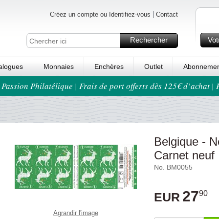
Créez un compte ou Identifiez-vous
Contact
Rechercher
Vot
alogues
Monnaies
Enchères
Outlet
Abonnemen
 Passion Philatélique | Frais de port offerts dès 125€ d’achat |
Belgique - N
Carnet neuf
No. BM0055
27
90
EUR
Agrandir l'image