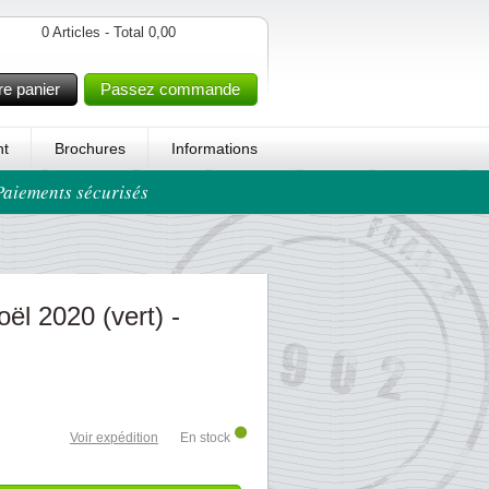
0 Articles - Total 0,00
re panier
Passez commande
t
Brochures
Informations
 Paiements sécurisés
oël 2020 (vert) -
Voir expédition
En stock