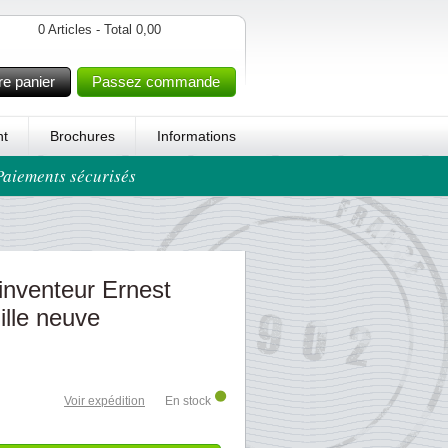
0 Articles - Total 0,00
re panier
Passez commande
t
Brochures
Informations
 Paiements sécurisés
'inventeur Ernest
ille neuve
Voir expédition
En stock