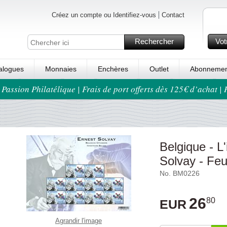
Créez un compte ou Identifiez-vous
Contact
Rechercher
Vot
alogues
Monnaies
Enchères
Outlet
Abonnemen
 Passion Philatélique | Frais de port offerts dès 125€ d’achat |
Belgique - L
Solvay - Feu
No. BM0226
26
80
EUR
Agrandir l'image