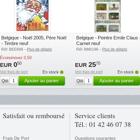
Belgique - Noël 2005, Père Noël
Belgique - Peintre Emile Claus 
- Timbre neuf
Carnet neuf
-
-
Réf. BEE668
Plus de détails
Réf. BM0196
Plus de détails
Économisez
0,50
0
25
50
70
EUR
EUR
Voir frais de port
En stock
Voir frais de port
En stock
Ajouter au panier
Ajouter au panier
Qté
Qté
Satisfait ou remboursé
Service clients
Tél.: 01 42 46 07 38
Frais De Port
Questions courantes