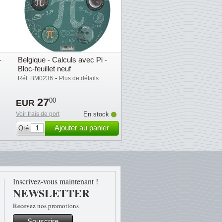
-
Belgique - Calculs avec Pi -
Bloc-feuillet neuf
-
Réf. BM0236
Plus de détails
27
00
EUR
Voir frais de port
En stock
Ajouter au panier
Qté
Inscrivez-vous maintenant !
NEWSLETTER
Recevez nos promotions
Souscrire