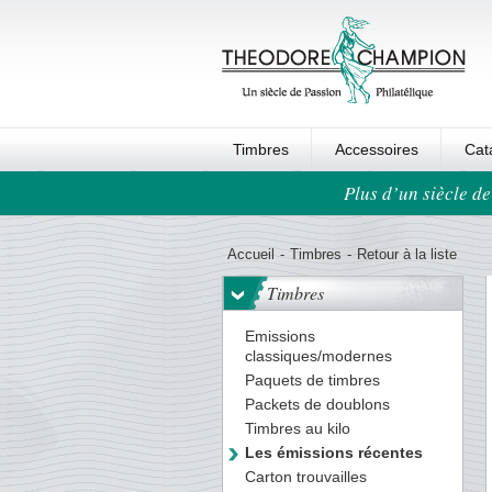
Timbres
Accessoires
Cat
Plus d’un siècle de
Ordre au panier
Accueil
-
Timbres
-
Retour à la liste
Timbres
Emissions
classiques/modernes
Paquets de timbres
Packets de doublons
Timbres au kilo
Les émissions récentes
Carton trouvailles