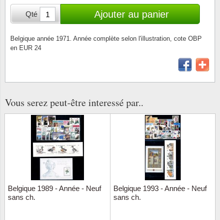
Loupes, lampes et microscopes
Abonnement
Pompie
Pièces
Allema
Ajouter au panier
Qté
Lots de timbres
Pinces
Chèque cadeau
Europa
Thém. 
Allemag
Années
Belgique année 1971. Année complète selon l'illustration, cote OBP
en EUR 24
Matériel numismatique
Newsletter
Films
Thém. 
Allema
Présentation souvenir
Pour le nouveau collectionneur
Politique de confidentialité
Fleurs/
Thémat
Amériq
Collections annuelles / livres
Fournitures de bureau
Géolog
Thémat
Animau
Vous serez peut-être interessé par..
Vignettes de Noël et feuilles
Divers accessoires
Guerre
Thémat
Asie et
Jeux de cartes à collectionner
Localit
Thémat
Austral
Médeci
Thémat
Autrich
Belgique 1989 - Année - Neuf
Belgique 1993 - Année - Neuf
Monnai
Thémat
Belgiq
sans ch.
sans ch.
Organi
Thémat
Bulgari