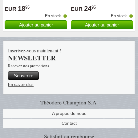
18
24
95
95
EUR
EUR
Religio
Thémat
Canad
En stock
En stock
Ajouter au panier
Ajouter au panier
Royaut
Thémat
Chine
Love
Thémat
Chypre
Inscrivez-vous maintenant !
NEWSLETTER
Scouts
Thémat
Colonie
Recevez nos promotions
Sports/
Timbres
Coloni
Souscrire
En savoir plus
Timbre
Timbre
Colonie
Théodore Champion S.A.
Transpo
Danem
A propos de nous
Person
Empire
Contact
Année 
Espag
Satisfait ou remboursé