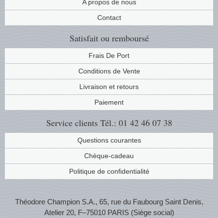
A propos de nous
Musiqu
Etats-U
Contact
Europe 
Satisfait ou remboursé
Frais De Port
Finlan
Conditions de Vente
Fleurs 
Livraison et retours
Paiement
Gibralt
Service clients
Tél.: 01 42 46 07 38
Grèce
Questions courantes
Grande
Chèque-cadeau
Politique de confidentialité
Groenl
Hongri
Théodore Champion S.A., 65, rue du Faubourg Saint Denis,
Atelier 20, F–75010 PARIS (Siège social)