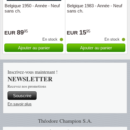
Belgique 1950 - Année - Neuf
Belgique 1983 - Année - Neuf
sans ch.
sans ch.
Religio
Thémat
Canad
Royaut
Thémat
Chine
89
15
95
95
EUR
EUR
En stock
En stock
Love
Thémat
Chypre
Ajouter au panier
Ajouter au panier
Scouts
Thémat
Colonie
Sports/
Timbres
Coloni
Inscrivez-vous maintenant !
NEWSLETTER
Timbre
Timbre
Colonie
Recevez nos promotions
Transpo
Danem
Souscrire
En savoir plus
Person
Empire
Théodore Champion S.A.
Année 
Espag