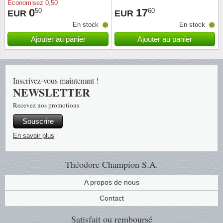
Économisez
0,50
0
17
50
60
EUR
EUR
Religio
Thémat
Canad
En stock
En stock
Ajouter au panier
Ajouter au panier
Royaut
Thémat
Chine
Love
Thémat
Chypre
Inscrivez-vous maintenant !
NEWSLETTER
Scouts
Thémat
Colonie
Recevez nos promotions
Sports/
Timbres
Coloni
Souscrire
En savoir plus
Timbre
Timbre
Colonie
Théodore Champion S.A.
Transpo
Danem
A propos de nous
Person
Empire
Contact
Année 
Espag
Satisfait ou remboursé