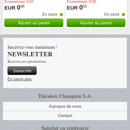
Économisez
0,47
Économisez
0,50
0
0
48
50
EUR
EUR
Religio
Thémat
Canad
En stock
En stock
Ajouter au panier
Ajouter au panier
Royaut
Thémat
Chine
Love
Thémat
Chypre
Inscrivez-vous maintenant !
NEWSLETTER
Scouts
Thémat
Colonie
Recevez nos promotions
Sports/
Timbres
Coloni
Souscrire
En savoir plus
Timbre
Timbre
Colonie
Théodore Champion S.A.
Transpo
Danem
A propos de nous
Person
Empire
Contact
Année 
Espag
Satisfait ou remboursé