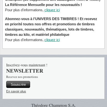
Loupes, lampes et microscopes
Abonnement
Pompie
Pièces
Allema
La Référence Mensuelle pour les nouveautés !
Lots de timbres
Pour plus d'informations,
cliquez ici
Pinces
Chèque cadeau
Europa
Thém. 
Allemag
Années
Abonnez-vous à l'UNIVERS DES TIMBRES ! Et recevez
en priorité toutes nos offres et promotions de timbres
Matériel numismatique
Newsletter
Films
Thém. 
Allema
classiques, nouveautés, thématiques, lots de timbres,
Présentation souvenir
timbres au kilo, et matériel philatelique
Pour le nouveau collectionneur
Politique de confidentialité
Fleurs/
Thémat
Amériq
Pour plus d'informations,
cliquez ici
Collections annuelles / livres
Fournitures de bureau
Géolog
Thémat
Animau
Vignettes de Noël et feuilles
Divers accessoires
Guerre
Thémat
Asie et
Inscrivez-vous maintenant !
NEWSLETTER
Jeux de cartes à collectionner
Localit
Thémat
Austral
Recevez nos promotions
Médeci
Thémat
Autrich
Souscrire
En savoir plus
Monnai
Thémat
Belgiq
Théodore Champion S.A.
Organi
Thémat
Bulgari