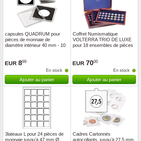
ONU
Pays B
capsules QUADRUM pour
Coffret Numismatique
pièces de monnaie de
VOLTERRA TRIO DE LUXE
Pays-B
diamètre intérieur 40 mm - 10
pour 18 ensembles de pièces
pc
Euro en capsules
Pologn
8
70
99
00
EUR
EUR
En stock
En stock
Portuga
Ajouter au panier
Ajouter au panier
Rouma
Saint-M
Sport c
Suède
3lateaux L pour 24 pièces de
Cadres Cartonnés
monnaie jusqu'à 47 mm Ø,
autocollants, jusqu'à 27,5 mm