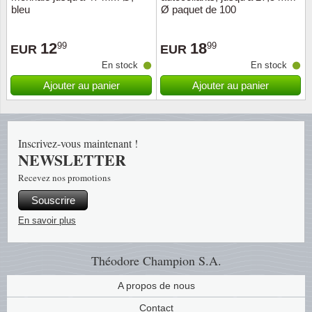
bleu
Ø paquet de 100
Suisse
12
18
99
99
EUR
EUR
Tchéco
En stock
En stock
Transpo
Ajouter au panier
Ajouter au panier
Turqui
Inscrivez-vous maintenant !
Vatican
NEWSLETTER
Recevez nos promotions
Yuugos
Souscrire
En savoir plus
Théodore Champion S.A.
A propos de nous
Contact