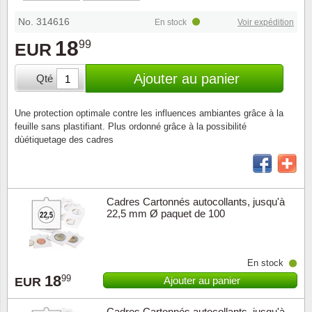
Loupes, lampes et microscopes
Abonnement
Pompie
Pièces
Allema
Lots de timbres
No. 314616
En stock
Voir expédition
Pinces
Chèque cadeau
Europa
Thém. 
Allemag
18
99
EUR
Années
Matériel numismatique
Newsletter
Films
Thém. 
Allema
Ajouter au panier
Qté
Présentation souvenir
Pour le nouveau collectionneur
Politique de confidentialité
Fleurs/
Thémat
Amériq
Une protection optimale contre les influences ambiantes grâce à la
Collections annuelles / livres
feuille sans plastifiant. Plus ordonné grâce à la possibilité
Fournitures de bureau
Géolog
Thémat
Animau
dùétiquetage des cadres
Vignettes de Noël et feuilles
Divers accessoires
Guerre
Thémat
Asie et
Cadres Cartonnés autocollants, jusqu'à
Jeux de cartes à collectionner
Localit
Thémat
Austral
22,5 mm Ø paquet de 100
Médeci
Thémat
Autrich
En stock
Monnai
Thémat
Belgiq
18
99
Ajouter au panier
EUR
Organi
Thémat
Bulgari
Cadres Cartonnés autocollants, jusqu'à