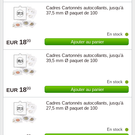
Musiqu
Etats-U
Cadres Cartonnés autocollants, jusqu'à
37,5 mm Ø paquet de 100
Europe 
En stock
Finlan
18
99
Ajouter au panier
EUR
Fleurs 
Cadres Cartonnés autocollants, jusqu'à
39,5 mm Ø paquet de 100
Gibralt
Grèce
En stock
18
99
Ajouter au panier
EUR
Grande
Cadres Cartonnés autocollants, jusqu'à
27,5 mm Ø paquet de 100
Groenl
Hongri
En stock