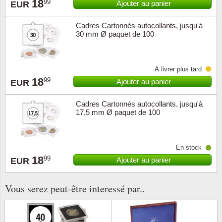
18
99
Ajouter au panier
EUR
Islande
Cadres Cartonnés autocollants, jusqu'à
Iles Fé
30 mm Ø paquet de 100
Irlande
À livrer plus tard
Italie
18
99
Ajouter au panier
EUR
Japon
Cadres Cartonnés autocollants, jusqu'à
17,5 mm Ø paquet de 100
Liechte
Luxem
En stock
18
99
Ajouter au panier
EUR
Malte
Vous serez peut-être interessé par..
Norvèg
Nouvel