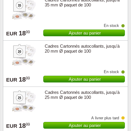
35 mm Ø paquet de 100
Religio
Thémat
Canad
En stock
Royaut
Thémat
Chine
18
99
Ajouter au panier
EUR
Love
Thémat
Chypre
Cadres Cartonnés autocollants, jusqu'à
20 mm Ø paquet de 100
Scouts
Thémat
Colonie
Sports/
Timbres
Coloni
En stock
18
99
Ajouter au panier
EUR
Timbre
Timbre
Colonie
Cadres Cartonnés autocollants, jusqu'à
Transpo
Danem
25 mm Ø paquet de 100
Person
Empire
À livrer plus tard
Année 
Espag
18
99
Ajouter au panier
EUR