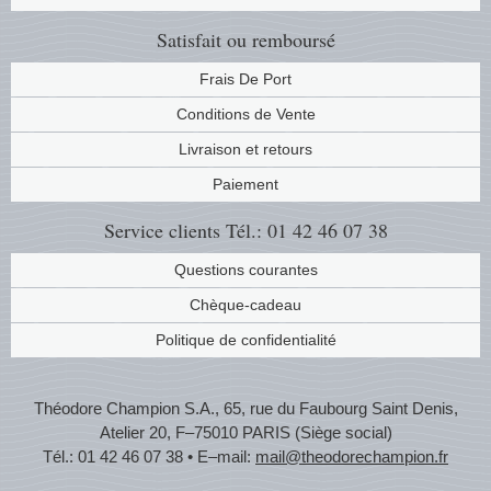
Satisfait ou remboursé
Frais De Port
Conditions de Vente
Livraison et retours
Paiement
Service clients
Tél.: 01 42 46 07 38
Questions courantes
Chèque-cadeau
Politique de confidentialité
Théodore Champion S.A., 65, rue du Faubourg Saint Denis,
Atelier 20, F–75010 PARIS (Siège social)
Tél.: 01 42 46 07 38 • E–mail:
mail@theodorechampion.fr