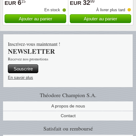
6
32
15
99
EUR
EUR
En stock
À livrer plus tard
Religio
Thémat
Canad
Ajouter au panier
Ajouter au panier
Royaut
Thémat
Chine
Love
Thémat
Chypre
Inscrivez-vous maintenant !
NEWSLETTER
Scouts
Thémat
Colonie
Recevez nos promotions
Souscrire
Sports/
Timbres
Coloni
En savoir plus
Timbre
Timbre
Colonie
Théodore Champion S.A.
Transpo
Danem
A propos de nous
Person
Empire
Contact
Satisfait ou remboursé
Année 
Espag