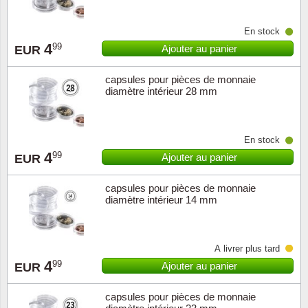
ONU
En stock
4
99
Ajouter au panier
EUR
Pays B
capsules pour pièces de monnaie
diamètre intérieur 28 mm
Pays-B
Pologn
En stock
4
99
Ajouter au panier
EUR
Portuga
capsules pour pièces de monnaie
Rouma
diamètre intérieur 14 mm
Saint-M
À livrer plus tard
Sport c
4
99
Ajouter au panier
EUR
Suède
capsules pour pièces de monnaie