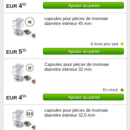
4
99
Ajouter au panier
EUR
Musiqu
Etats-U
capsules pour pièces de monnaie
Europe 
diamètre intérieur 45 mm
Finlan
À livrer plus tard
Fleurs 
5
99
Ajouter au panier
EUR
Gibralt
Capsules pour pièces de monnaie
diamètre intérieur 32 mm
Grèce
En stock
Grande
4
99
Ajouter au panier
EUR
Groenl
capsules pour pièces de monnaie
diamètre intérieur 32,5 mm
Hongri