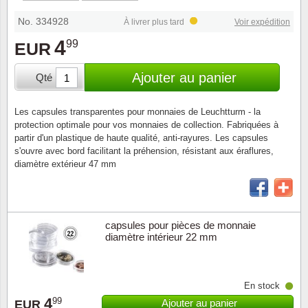
Loupes, lampes et microscopes
Abonnement
Pompie
Pièces
Allema
Lots de timbres
No. 334928
À livrer plus tard
Voir expédition
Pinces
Chèque cadeau
Europa
Thém. 
Allemag
4
99
EUR
Années
Matériel numismatique
Newsletter
Films
Thém. 
Allema
Ajouter au panier
Qté
Présentation souvenir
Pour le nouveau collectionneur
Politique de confidentialité
Fleurs/
Thémat
Amériq
Les capsules transparentes pour monnaies de Leuchtturm - la
Collections annuelles / livres
protection optimale pour vos monnaies de collection. Fabriquées à
Fournitures de bureau
Géolog
Thémat
Animau
partir d'un plastique de haute qualité, anti-rayures. Les capsules
s'ouvre avec bord facilitant la préhension, résistant aux éraflures,
Vignettes de Noël et feuilles
diamètre extérieur 47 mm
Divers accessoires
Guerre
Thémat
Asie et
Jeux de cartes à collectionner
Localit
Thémat
Austral
capsules pour pièces de monnaie
diamètre intérieur 22 mm
Médeci
Thémat
Autrich
Monnai
Thémat
Belgiq
En stock
4
99
Ajouter au panier
Organi
Thémat
Bulgari
EUR