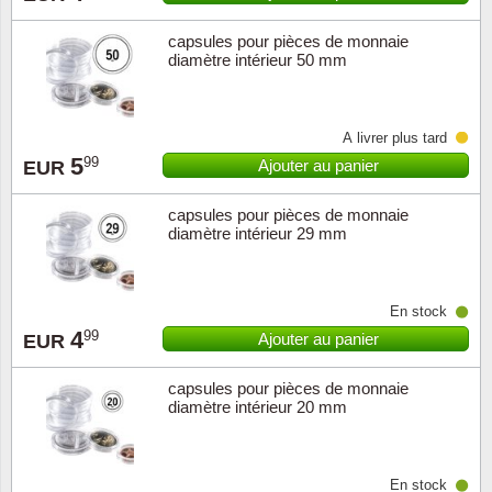
capsules pour pièces de monnaie
Religio
Thémat
Canad
diamètre intérieur 50 mm
Royaut
Thémat
Chine
À livrer plus tard
Love
Thémat
Chypre
5
99
Ajouter au panier
EUR
Scouts
Thémat
Colonie
capsules pour pièces de monnaie
diamètre intérieur 29 mm
Sports/
Timbres
Coloni
Timbre
Timbre
Colonie
En stock
4
99
Ajouter au panier
EUR
Transpo
Danem
capsules pour pièces de monnaie
diamètre intérieur 20 mm
Person
Empire
Année 
Espag
En stock