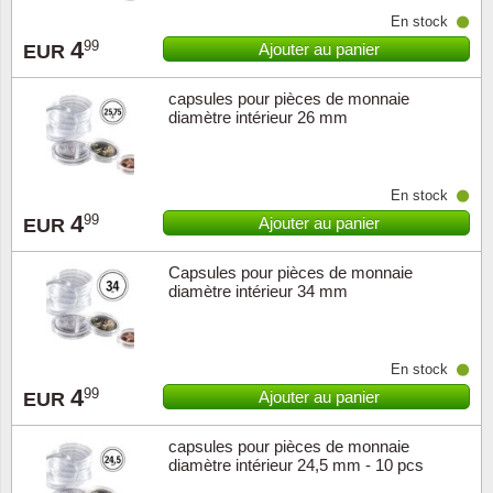
Islande
En stock
4
99
Ajouter au panier
EUR
Iles Fé
capsules pour pièces de monnaie
Irlande
diamètre intérieur 26 mm
Italie
En stock
4
99
Japon
Ajouter au panier
EUR
Capsules pour pièces de monnaie
Liechte
diamètre intérieur 34 mm
Luxem
En stock
Malte
4
99
Ajouter au panier
EUR
Norvèg
capsules pour pièces de monnaie
diamètre intérieur 24,5 mm - 10 pcs
Nouvel