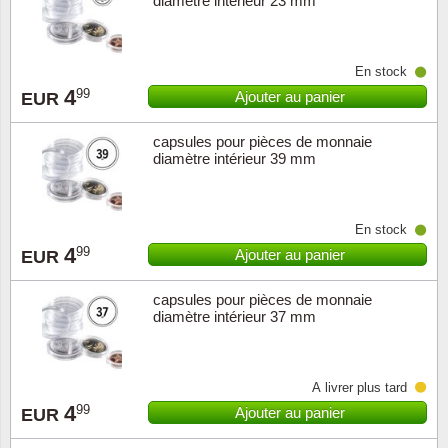
diamètre intérieur 23 mm
Suisse
En stock
Tchéco
4
99
Ajouter au panier
EUR
Transpo
capsules pour pièces de monnaie
diamètre intérieur 39 mm
Turqui
Vatican
En stock
4
99
Ajouter au panier
EUR
Yuugos
capsules pour pièces de monnaie
diamètre intérieur 37 mm
À livrer plus tard
4
99
Ajouter au panier
EUR