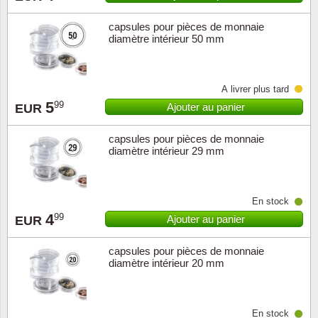
capsules pour pièces de monnaie
Religio
Thémat
Canad
diamètre intérieur 50 mm
Royaut
Thémat
Chine
À livrer plus tard
Love
Thémat
Chypre
5
99
Ajouter au panier
EUR
Scouts
Thémat
Colonie
capsules pour pièces de monnaie
diamètre intérieur 29 mm
Sports/
Timbres
Coloni
Timbre
Timbre
Colonie
En stock
4
99
Ajouter au panier
EUR
Transpo
Danem
capsules pour pièces de monnaie
diamètre intérieur 20 mm
Person
Empire
Année 
Espag
En stock