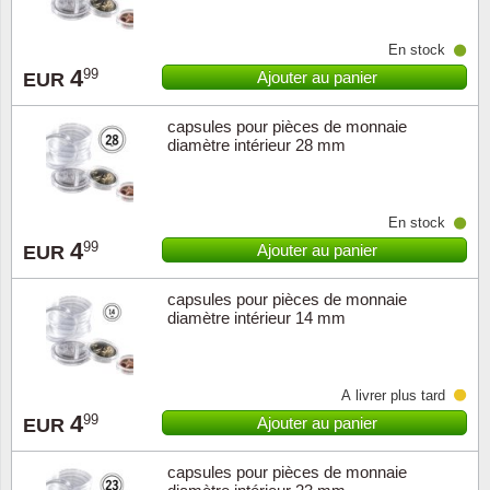
ONU
En stock
4
99
Ajouter au panier
EUR
Pays B
capsules pour pièces de monnaie
diamètre intérieur 28 mm
Pays-B
Pologn
En stock
4
99
Ajouter au panier
EUR
Portuga
capsules pour pièces de monnaie
Rouma
diamètre intérieur 14 mm
Saint-M
À livrer plus tard
Sport c
4
99
Ajouter au panier
EUR
Suède
capsules pour pièces de monnaie