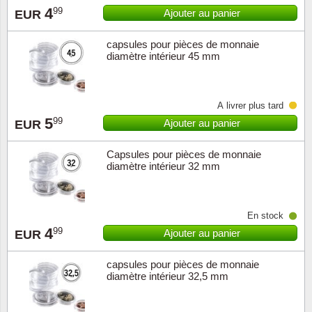
4
99
Ajouter au panier
EUR
Musiqu
Etats-U
capsules pour pièces de monnaie
Europe 
diamètre intérieur 45 mm
Finlan
À livrer plus tard
Fleurs 
5
99
Ajouter au panier
EUR
Gibralt
Capsules pour pièces de monnaie
diamètre intérieur 32 mm
Grèce
En stock
Grande
4
99
Ajouter au panier
EUR
Groenl
capsules pour pièces de monnaie
diamètre intérieur 32,5 mm
Hongri