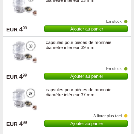
diamètre intérieur 23 mm
Suisse
En stock
Tchéco
4
99
Ajouter au panier
EUR
Transpo
capsules pour pièces de monnaie
diamètre intérieur 39 mm
Turqui
Vatican
En stock
4
99
Ajouter au panier
EUR
Yuugos
capsules pour pièces de monnaie
diamètre intérieur 37 mm
À livrer plus tard
4
99
Ajouter au panier
EUR