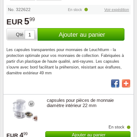
Loupes, lampes et microscopes
Abonnement
Pompie
Pièces
Allema
Lots de timbres
No. 322622
En stock
Voir expédition
Pinces
Chèque cadeau
Europa
Thém. 
Allemag
5
99
EUR
Années
Matériel numismatique
Newsletter
Films
Thém. 
Allema
Ajouter au panier
Qté
Présentation souvenir
Pour le nouveau collectionneur
Politique de confidentialité
Fleurs/
Thémat
Amériq
Les capsules transparentes pour monnaies de Leuchtturm - la
Collections annuelles / livres
protection optimale pour vos monnaies de collection. Fabriquées à
Fournitures de bureau
Géolog
Thémat
Animau
partir d'un plastique de haute qualité, anti-rayures. Les capsules
s'ouvre avec bord facilitant la préhension, résistant aux éraflures,
Vignettes de Noël et feuilles
diamètre extérieur 49 mm
Divers accessoires
Guerre
Thémat
Asie et
Jeux de cartes à collectionner
Localit
Thémat
Austral
capsules pour pièces de monnaie
diamètre intérieur 22 mm
Médeci
Thémat
Autrich
Monnai
Thémat
Belgiq
En stock
4
99
Ajouter au panier
Organi
Thémat
Bulgari
EUR