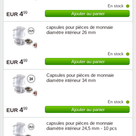
Islande
En stock
4
99
Ajouter au panier
EUR
Iles Fé
capsules pour pièces de monnaie
Irlande
diamètre intérieur 26 mm
Italie
En stock
4
99
Japon
Ajouter au panier
EUR
Capsules pour pièces de monnaie
Liechte
diamètre intérieur 34 mm
Luxem
En stock
Malte
4
99
Ajouter au panier
EUR
Norvèg
capsules pour pièces de monnaie
diamètre intérieur 24,5 mm - 10 pcs
Nouvel