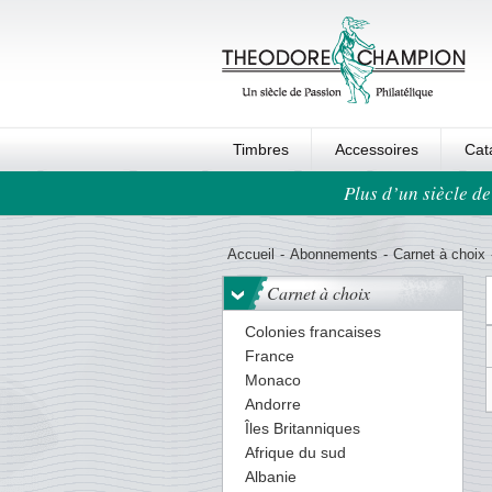
Timbres
Accessoires
Cat
Plus d’un siècle de
Ordre au panier
Accueil
-
Abonnements
-
Carnet à choix
Carnet à choix
Colonies francaises
France
Monaco
Andorre
Îles Britanniques
Afrique du sud
Albanie