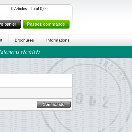
0 Articles - Total 0,00
re panier
Passez commande
t
Brochures
Informations
 Paiements sécurisés
Commande