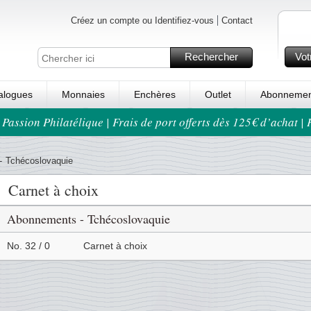
Créez un compte ou Identifiez-vous
Contact
Rechercher
Vot
alogues
Monnaies
Enchères
Outlet
Abonnemen
 Passion Philatélique | Frais de port offerts dès 125€ d’achat |
-
Tchécoslovaquie
Carnet à choix
Abonnements - Tchécoslovaquie
No. 32 / 0
Carnet à choix