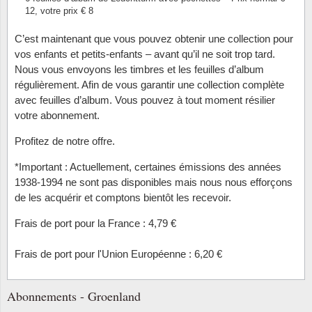
12, votre prix € 8
Religio
Thémat
Canad
C’est maintenant que vous pouvez obtenir une collection pour
vos enfants et petits-enfants – avant qu’il ne soit trop tard.
Royaut
Thémat
Chine
Nous vous envoyons les timbres et les feuilles d’album
régulièrement. Afin de vous garantir une collection complète
Love
Thémat
Chypre
avec feuilles d’album. Vous pouvez à tout moment résilier
votre abonnement.
Scouts
Thémat
Colonie
Profitez de notre offre.
Sports/
Timbres
Coloni
*Important : Actuellement, certaines émissions des années
1938-1994 ne sont pas disponibles mais nous nous efforçons
Timbre
Timbre
Colonie
de les acquérir et comptons bientôt les recevoir.
Frais de port pour la France : 4,79 €
Transpo
Danem
Frais de port pour l'Union Européenne : 6,20 €
Person
Empire
Abonnements - Groenland
Année 
Espag