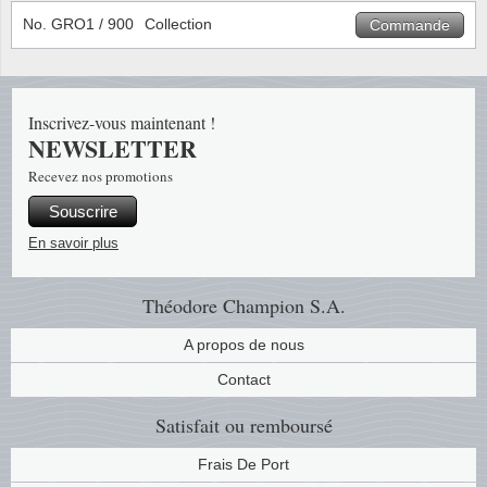
No. GRO1 / 900
Collection
Commande
Musiqu
Etats-U
Europe 
Inscrivez-vous maintenant !
Finlan
NEWSLETTER
Recevez nos promotions
Fleurs 
Souscrire
Gibralt
En savoir plus
Grèce
Théodore Champion S.A.
Grande
A propos de nous
Contact
Groenl
Satisfait ou remboursé
Hongri
Frais De Port