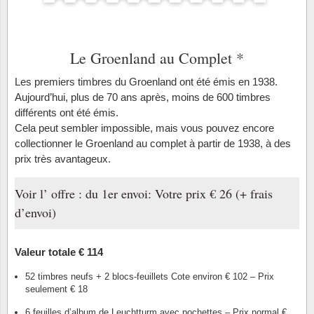
Loupes, lampes et microscopes
Abonnement
Pompie
Pièces
Allema
Lots de timbres
Pinces
Chèque cadeau
Europa
Thém. 
Allemag
Le Groenland au Complet *
Années
Matériel numismatique
Newsletter
Films
Thém. 
Allema
Les premiers timbres du Groenland ont été émis en 1938.
Présentation souvenir
Aujourd’hui, plus de 70 ans après, moins de 600 timbres
Pour le nouveau collectionneur
Politique de confidentialité
Fleurs/
Thémat
Amériq
différents ont été émis.
Collections annuelles / livres
Cela peut sembler impossible, mais vous pouvez encore
Fournitures de bureau
Géolog
Thémat
Animau
collectionner le Groenland au complet à partir de 1938, à des
Vignettes de Noël et feuilles
prix très avantageux.
Divers accessoires
Guerre
Thémat
Asie et
Voir l’ offre : du 1er envoi: Votre prix € 26 (+ frais
Jeux de cartes à collectionner
Localit
Thémat
Austral
d’envoi)
Médeci
Thémat
Autrich
Valeur totale € 114
Monnai
Thémat
Belgiq
52 timbres neufs + 2 blocs-feuillets Cote environ € 102 – Prix
seulement € 18
Organi
Thémat
Bulgari
6 feuilles d’album de Leuchtturm avec pochettes – Prix normal €