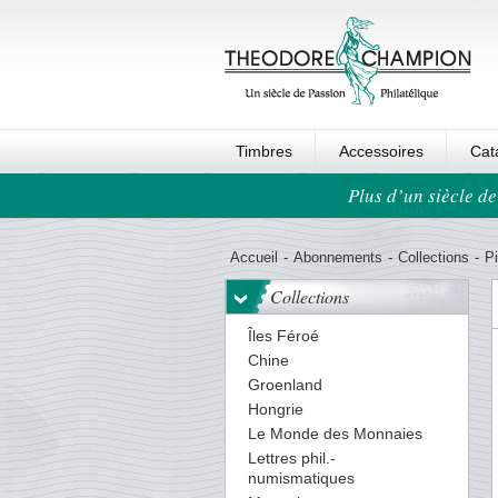
Timbres
Accessoires
Cat
Plus d’un siècle de
Ordre au panier
Accueil
-
Abonnements
-
Collections
-
P
Collections
Îles Féroé
Chine
Groenland
Hongrie
Le Monde des Monnaies
Lettres phil.-
numismatiques