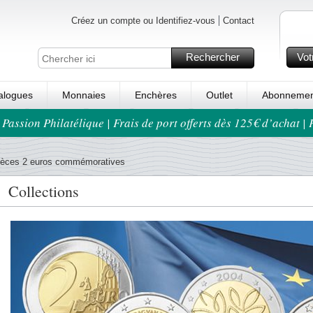
Créez un compte ou Identifiez-vous
Contact
Rechercher
Vot
alogues
Monnaies
Enchères
Outlet
Abonnemen
 Passion Philatélique | Frais de port offerts dès 125€ d’achat |
ièces 2 euros commémoratives
Collections