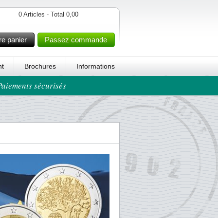
0 Articles - Total 0,00
re panier
Passez commande
t
Brochures
Informations
 Paiements sécurisés