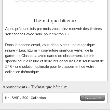
Loupes, lampes et microscopes
Abonnement
Pompie
Pièces
Allema
Lots de timbres
Pinces
Chèque cadeau
Europa
Thém. 
Allemag
Thématique bâteaux
Années
Matériel numismatique
Newsletter
Films
Thém. 
Allema
A peu près une fois par mois vous allez recevoir des timbres
Présentation souvenir
sélectionnés avec soin pour environ 15 €.
Pour le nouveau collectionneur
Politique de confidentialité
Fleurs/
Thémat
Amériq
Collections annuelles / livres
Dans le second envoi, vous découvrirez une magnifique
Fournitures de bureau
Géolog
Thémat
Animau
reliure « Leuchtturm » couverture similicuir verte, de la
Vignettes de Noël et feuilles
gamme « Classic », avec cartes de classement. Le prix
spécial pour la reliure et deux lots de feuilles est seulement de
Divers accessoires
Guerre
Thémat
Asie et
17 € - une solution optimale pour le classement de votre
collection thématique.
Jeux de cartes à collectionner
Localit
Thémat
Austral
Médeci
Thémat
Autrich
Abonnements - Thématique bâteaux
Monnai
Thémat
Belgiq
No. SHIP / 500
Collection
Commande
Organi
Thémat
Bulgari