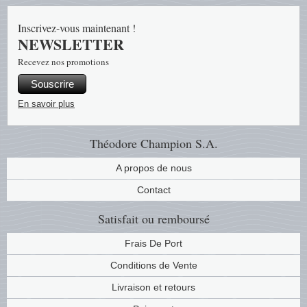
Inscrivez-vous maintenant !
Religio
Thémat
Canad
NEWSLETTER
Royaut
Thémat
Chine
Recevez nos promotions
Souscrire
Love
Thémat
Chypre
En savoir plus
Scouts
Thémat
Colonie
Théodore Champion S.A.
Sports/
Timbres
Coloni
A propos de nous
Contact
Timbre
Timbre
Colonie
Satisfait ou remboursé
Transpo
Danem
Frais De Port
Person
Empire
Conditions de Vente
Livraison et retours
Année 
Espag