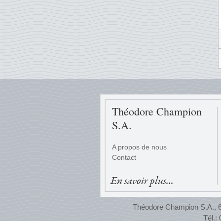
Théodore Champion
S.A.
A propos de nous
Contact
En savoir plus...
Théodore Champion S.A., 65
Tél.: