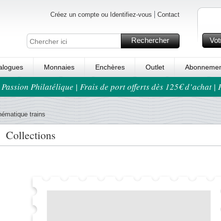
Créez un compte ou Identifiez-vous
Contact
Rechercher
Vot
alogues
Monnaies
Enchères
Outlet
Abonnemen
 Passion Philatélique | Frais de port offerts dès 125€ d’achat |
hématique trains
Collections