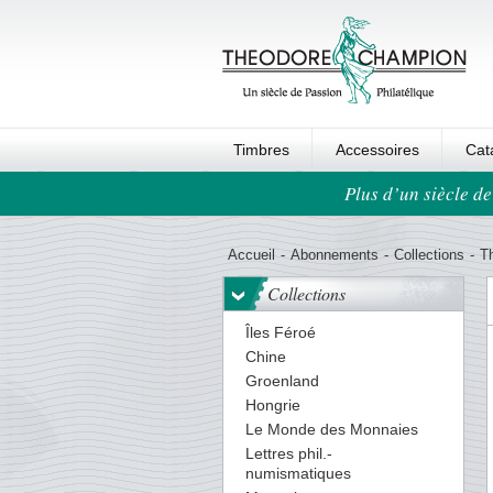
Timbres
Accessoires
Cat
Plus d’un siècle de
Ordre au panier
Accueil
-
Abonnements
-
Collections
-
T
Collections
Îles Féroé
Chine
Groenland
Hongrie
Le Monde des Monnaies
Lettres phil.-
numismatiques