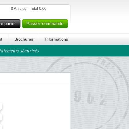
0 Articles - Total 0,00
re panier
Passez commande
t
Brochures
Informations
 Paiements sécurisés