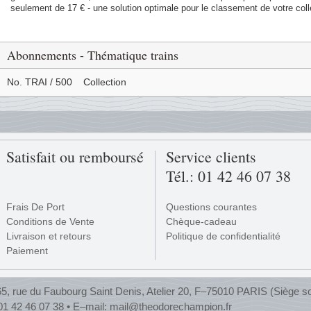
seulement de 17 € - une solution optimale pour le classement de votre coll
Abonnements - Thématique trains
No. TRAI / 500
Collection
Satisfait ou remboursé
Service clients
Tél.: 01 42 46 07 38
Frais De Port
Questions courantes
Conditions de Vente
Chèque-cadeau
Livraison et retours
Politique de confidentialité
Paiement
, rue du Faubourg Saint Denis, Atelier 20, F–75010 PARIS (Siège so
 01 42 46 07 38 • E–mail:
mail@theodorechampion.fr