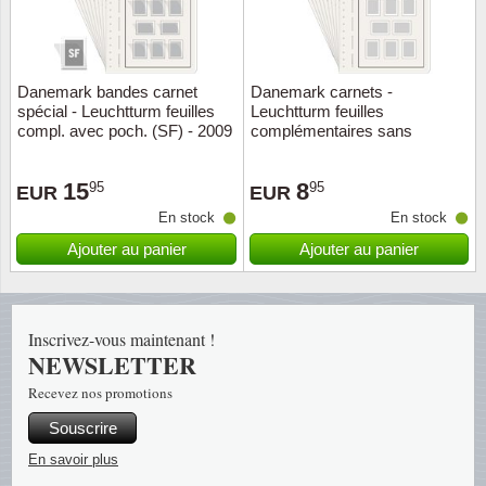
Religio
Thémat
Canad
Danemark bandes carnet
Danemark carnets -
Royaut
Thémat
Chine
spécial - Leuchtturm feuilles
Leuchtturm feuilles
compl. avec poch. (SF) - 2009
complémentaires sans
Love
Thémat
Chypre
pochettes - 2017
15
8
95
95
EUR
EUR
Scouts
Thémat
Colonie
En stock
En stock
Ajouter au panier
Ajouter au panier
Sports/
Timbres
Coloni
Timbre
Timbre
Colonie
Inscrivez-vous maintenant !
NEWSLETTER
Transpo
Danem
Recevez nos promotions
Person
Empire
Souscrire
En savoir plus
Année 
Espag