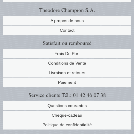
Musiqu
Etats-U
Théodore Champion S.A.
A propos de nous
Europe 
Contact
Finlan
Satisfait ou remboursé
Fleurs 
Frais De Port
Conditions de Vente
Gibralt
Livraison et retours
Grèce
Paiement
Grande
Service clients
Tél.: 01 42 46 07 38
Questions courantes
Groenl
Chèque-cadeau
Hongri
Politique de confidentialité