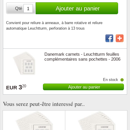
Loupes, lampes et microscopes
Abonnement
Pompie
Pièces
Allema
Ajouter au panier
Qté
Lots de timbres
Pinces
Chèque cadeau
Europa
Thém. 
Allemag
Années
Convient pour reliure à anneaux, à barre rotative et reliure
automatique Leuchtturm, perforation à 13 trous
Matériel numismatique
Newsletter
Films
Thém. 
Allema
Présentation souvenir
Pour le nouveau collectionneur
Politique de confidentialité
Fleurs/
Thémat
Amériq
Collections annuelles / livres
Danemark carnets - Leuchtturm feuilles
Fournitures de bureau
Géolog
Thémat
Animau
complémentaires sans pochettes - 2006
Vignettes de Noël et feuilles
Divers accessoires
Guerre
Thémat
Asie et
En stock
Jeux de cartes à collectionner
3
Localit
Thémat
Austral
20
Ajouter au panier
EUR
Médeci
Thémat
Autrich
Vous serez peut-être interessé par..
Monnai
Thémat
Belgiq
Organi
Thémat
Bulgari